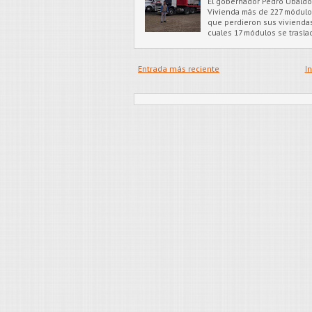
El gobernador Pedro Ubaldo,
Vivienda más de 227 módulos
que perdieron sus viviendas
cuales 17 módulos se trasl
Entrada más reciente
In