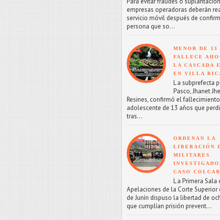
Para evitar fraudes o suplantacion
empresas operadoras deberán reac
servicio móvil después de confirm
persona que so...
MENOR DE 13
FALLECE AHO
LA CASCADA 
EN VILLA RIC
L a subprefecta p
Pasco, Jhanet Jhe
Resines, confirmó el fallecimient
adolescente de 13 años que perdi
tras...
ORDENAN LA
LIBERACIÓN 
MILITARES
INVESTIGADO
CASO COLCA
L a Primera Sala 
Apelaciones de la Corte Superior d
de Junín dispuso la libertad de oc
que cumplían prisión prevent...