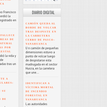
NCA
DIARIO DIGITAL
mo Francisco
erdió la
registrado en
CAMIÓN QUEDA AL
BORDE DE VOLCAR
TRAS DESPISTE EN
 FALLECE
LA CARRETERA
ÁREAS DE
CERRO DE PASCO–
NATURAL
YANAHUANCA
AS POR
U n camión de pequeñas
RESTAL
dimensiones estuvo a
ió la vida y
punto de volcar luego
 de
de despistarse esta
adas tras un
madrugada en el sector
Huicra, en la carretera
que une...
NTE A
ULARES:
IDENTIFICAN A
VÍCTIMA MORTAL
 SU
DE INCENDIO
FORESTAL EN
N DE
YANAHUANCA
L as autoridades