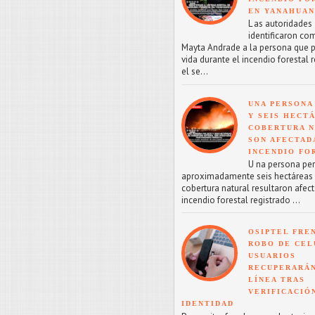
EN YANAHUA
L as autoridades
identificaron co
Mayta Andrade a la persona que p
vida durante el incendio forestal 
el se...
UNA PERSONA
Y SEIS HECT
COBERTURA 
SON AFECTAD
INCENDIO FO
U na persona perd
aproximadamente seis hectáreas
cobertura natural resultaron afect
incendio forestal registrado ...
OSIPTEL FRE
ROBO DE CEL
USUARIOS
RECUPERARÁN
LÍNEA TRAS
VERIFICACIÓ
IDENTIDAD