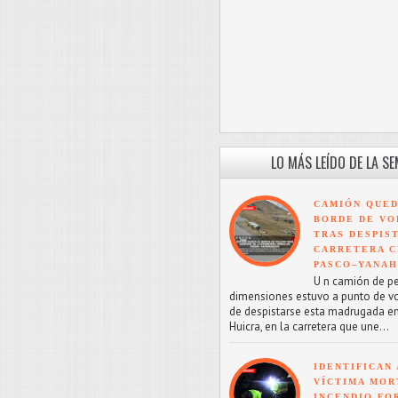
LO MÁS LEÍDO DE LA S
CAMIÓN QUED
BORDE DE VO
TRAS DESPIS
CARRETERA C
PASCO–YANA
U n camión de p
dimensiones estuvo a punto de v
de despistarse esta madrugada en
Huicra, en la carretera que une...
IDENTIFICAN 
VÍCTIMA MOR
INCENDIO FO