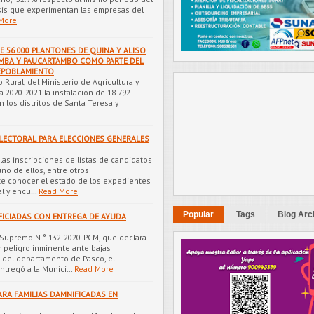
risis que experimentan las empresas del
More
 56 000 PLANTONES DE QUINA Y ALISO
MBA Y PAUCARTAMBO COMO PARTE DEL
REPOBLAMIENTO
 Rural, del Ministerio de Agricultura y
 2020-2021 la instalación de 18 792
n los distritos de Santa Teresa y
ELECTORAL PARA ELECCIONES GENERALES
las inscripciones de listas de candidatos
uno de ellos, entre otros
e conocer el estado de los expedientes
al y encu…
Read More
Popular
Tags
Blog Arc
FICIADAS CON ENTREGA DE AYUDA
 Supremo N.° 132-2020-PCM, que declara
 peligro inminente ante bajas
s del departamento de Pasco, el
ntregó a la Munici…
Read More
ARA FAMILIAS DAMNIFICADAS EN