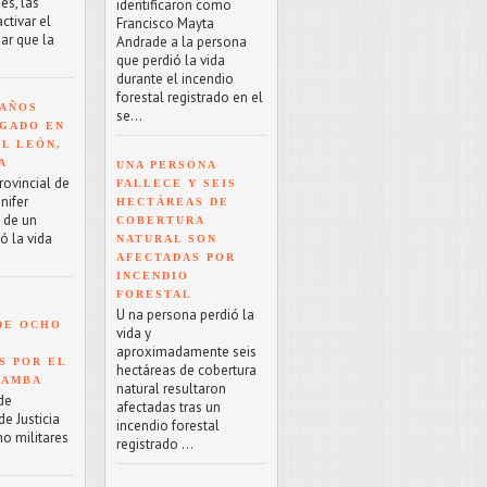
es, las
identificaron como
tivar el
Francisco Mayta
ar que la
Andrade a la persona
que perdió la vida
durante el incendio
forestal registrado en el
 AÑOS
se...
GADO EN
EL LEÓN,
A
UNA PERSONA
rovincial de
FALLECE Y SEIS
nifer
HECTÁREAS DE
o de un
COBERTURA
ó la vida
NATURAL SON
AFECTADAS POR
INCENDIO
FORESTAL
U na persona perdió la
DE OCHO
vida y
aproximadamente seis
S POR EL
hectáreas de cobertura
BAMBA
natural resultaron
de
afectadas tras un
e Justicia
incendio forestal
ho militares
registrado ...