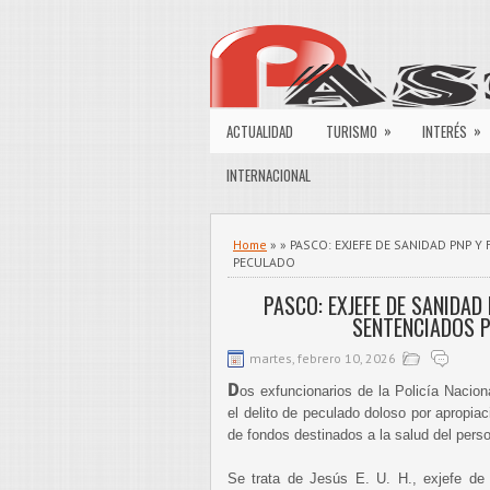
»
»
ACTUALIDAD
TURISMO
INTERÉS
INTERNACIONAL
Home
» » PASCO: EXJEFE DE SANIDAD PNP 
PECULADO
PASCO: EXJEFE DE SANIDAD
SENTENCIADOS 
martes, febrero 10, 2026
D
os exfuncionarios de la Policía Nacion
el delito de peculado doloso por apropia
de fondos destinados a la salud del perso
Se trata de Jesús E. U. H., exjefe d