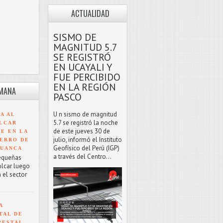
ACTUALIDAD
SISMO DE
MAGNITUD 5.7
SE REGISTRÓ
EN UCAYALI Y
FUE PERCIBIDO
EN LA REGIÓN
EMANA
PASCO
U n sismo de magnitud
A AL
5.7 se registró la noche
LCAR
de este jueves 30 de
TE EN LA
julio, informó el Instituto
ERRO DE
Geofísico del Perú (IGP)
HUANCA
a través del Centro...
equeñas
olcar luego
 el sector
A
TAL DE
RESTAL