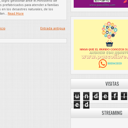
 logró gestionar ante el Ministerio de
 prefabricados para atender a familias
 en los desastres naturales, de los
adan…
Read More
icio
Entrada antigua
VISITAS
u
n
d
e
f
i
e
d
STREAMING