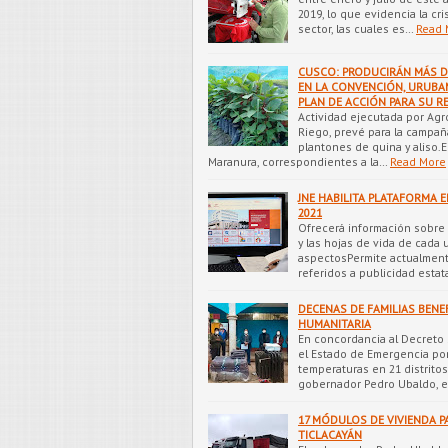
2019, lo que evidencia la c
sector, las cuales es…
Read 
CUSCO: PRODUCIRÁN MÁS DE
EN LA CONVENCIÓN, URUBA
PLAN DE ACCIÓN PARA SU 
Actividad ejecutada por Agro
Riego, prevé para la campaña
plantones de quina y aliso.E
Maranura, correspondientes a la…
Read More
JNE HABILITA PLATAFORMA 
2021
Ofrecerá información sobre 
y las hojas de vida de cada 
aspectosPermite actualment
referidos a publicidad estat
DECENAS DE FAMILIAS BENE
HUMANITARIA
En concordancia al Decreto
el Estado de Emergencia por
temperaturas en 21 distrito
gobernador Pedro Ubaldo, e
17 MÓDULOS DE VIVIENDA P
TICLACAYÁN