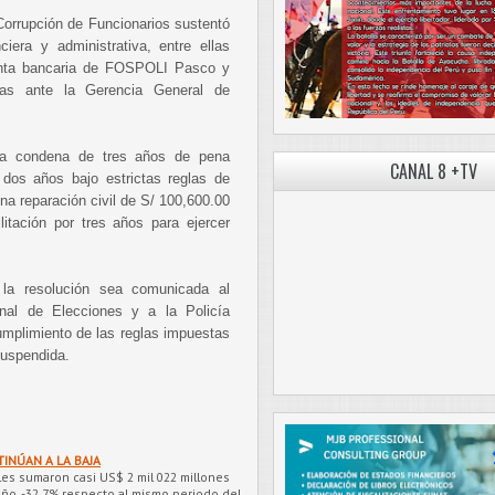
Corrupción de Funcionarios sustentó
era y administrativa, entre ellas
uenta bancaria de FOSPOLI Pasco y
das ante la Gerencia General de
na condena de tres años de pena
CANAL 8 +TV
r dos años bajo estrictas reglas de
a reparación civil de S/ 100,600.00
itación por tres años para ejercer
 la resolución sea comunicada al
ional de Elecciones y a la Policía
cumplimiento de las reglas impuestas
suspendida.
INÚAN A LA BAJA
les sumaron casi US$ 2 mil 022 millones
año, -32.7% respecto al mismo periodo del