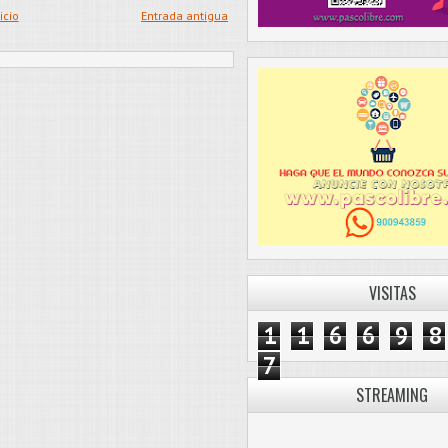
icio
Entrada antigua
VISITAS
1
1
6
6
9
8
7
STREAMING