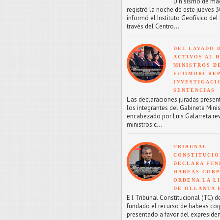
U n sismo de mag
registró la noche de este jueves 30
informó el Instituto Geofísico del 
través del Centro...
DEL LAVADO 
ACTIVOS AL H
MINISTROS D
FUJIMORI RE
INVESTIGACI
SENTENCIAS
L as declaraciones juradas presen
los integrantes del Gabinete Minis
encabezado por Luis Galarreta re
ministros c...
TRIBUNAL
CONSTITUCIO
DECLARA FU
HABEAS CORP
ORDENA LA L
DE OLLANTA
E l Tribunal Constitucional (TC) d
fundado el recurso de habeas co
presentado a favor del expreside