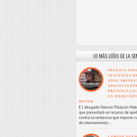
LO MÁS LEÍDO DE LA S
DEFENSA APE
SENTENCIA D
AÑOS IMPUES
ADOLESCENT
PRESUNTA CO
EN HOMICIDI
MENOR
E l abogado Nelson Palacios Mat
que presentará un recurso de ape
contra la sentencia que impone c
de internamiento...
CAMIÓN QUED