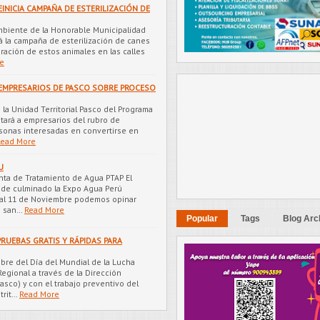
INICIA CAMPAÑA DE ESTERILIZACIÓN DE
biente de la Honorable Municipalidad
rá la campaña de esterilización de canes
feración de estos animales en las calles
e
 EMPRESARIOS DE PASCO SOBRE PROCESO
la Unidad Territorial Pasco del Programa
itará a empresarios del rubro de
rsonas interesadas en convertirse en
Read More
U
nta de Tratamiento de Agua PTAP El
de culminado la Expo Agua Perú
9 al 11 de Noviembre podemos opinar
e san…
Read More
Popular
Tags
Blog Arc
PRUEBAS GRATIS Y RÁPIDAS PARA
mbre del Día del Mundial de la Lucha
Regional a través de la Dirección
asco) y con el trabajo preventivo del
trit…
Read More