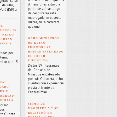
nitud 5.7 se
dimensiones estuvo a
 de julio,
punto de volcar luego
Perú (IGP) a
de despistarse esta
madrugada en el sector
Huicra, en la carretera
que une...
DE
URTO: 15
E KEIKO
OCHO MINISTROS
PORTAN
DE KEIKO
ONES Y
FUJIMORI YA
HABÍAN INTEGRADO
tadas por
EL PODER
terial
EJECUTIVO
velan que 15
De los 19 integrantes
del Consejo de
Ministros encabezado
por Luis Galarreta, ocho
cuentan con experiencia
NAL
previa al frente de
NDADO
carteras mini...
US Y
IBERTAD
 HUMALA
SISMO DE
eclaró
MAGNITUD 5.7 SE
rpus
REGISTRÓ EN
nte Ollanta