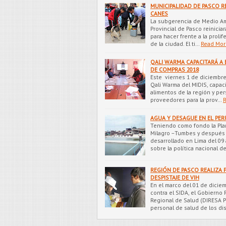
MUNICIPALIDAD DE PASCO RE
CANES
La subgerencia de Medio Am
Provincial de Pasco reinicia
para hacer frente a la proli
de la ciudad. El ti…
Read Mor
QALI WARMA CAPACITARÁ A
DE COMPRAS 2018
Este viernes 1 de diciembre 
Qali Warma del MIDIS, capac
alimentos de la región y pe
proveedores para la prov…
AGUA Y DESAGUE EN EL PER
Teniendo como fondo la Pla
Milagro –Tumbes y después 
desarrollado en Lima del 0
sobre la política nacional d
REGIÓN DE PASCO REALIZA 
DESPISTAJE DE VIH
En el marco del 01 de dicie
contra el SIDA, el Gobierno 
Regional de Salud (DIRESA P
personal de salud de los dis