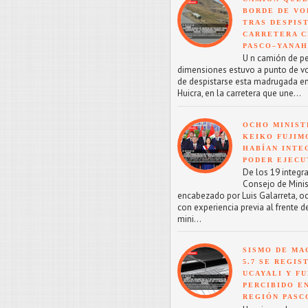
BORDE DE VO
TRAS DESPIS
CARRETERA C
PASCO–YANA
U n camión de p
dimensiones estuvo a punto de v
de despistarse esta madrugada en
Huicra, en la carretera que une...
OCHO MINIST
KEIKO FUJIM
HABÍAN INTE
PODER EJECU
De los 19 integr
Consejo de Minis
encabezado por Luis Galarreta, o
con experiencia previa al frente d
mini...
SISMO DE MA
5.7 SE REGIS
UCAYALI Y F
PERCIBIDO E
REGIÓN PASC