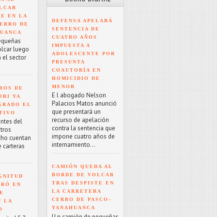
LCAR
TE EN LA
DEFENSA APELARÁ
ERRO DE
SENTENCIA DE
HUANCA
CUATRO AÑOS
equeñas
IMPUESTA A
olcar luego
ADOLESCENTE POR
 el sector
PRESUNTA
COAUTORÍA EN
HOMICIDIO DE
MENOR
ROS DE
E l abogado Nelson
ORI YA
Palacios Matos anunció
GRADO EL
que presentará un
TIVO
recurso de apelación
antes del
contra la sentencia que
tros
impone cuatro años de
cho cuentan
internamiento...
e carteras
CAMIÓN QUEDA AL
BORDE DE VOLCAR
GNITUD
TRAS DESPISTE EN
TRÓ EN
LA CARRETERA
UE
CERRO DE PASCO–
N LA
YANAHUANCA
O
U n camión de pequeñas