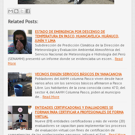
Related Posts:
ESTADO DE EMERGENCIA POR DESCENSO DE
TEMPERATURA EN PASCO, HUANCAVELICA, HUÁNUCO,
JUNÍN Y LIMA
Subdirección de Predicción Climática de la Dirección de
Meteorología y Evaluación Ambiental Atmosférica del
Servicio Nacional de Meteorología e Hidrología del Perú
(SENAMHI) presentó un informe donde se evidenciaba un escen…
Read
More
VECINOS EXIGEN SERVICIOS BÁSICOS EN YANACANCHA
Pobladores del AAHH columna Pasco viven desde hace
varios años sin los servicios básicos afirmaron a Pasco
Libre. Los habitantes de la zona conocida como 47 D, del
sector 4, del AAHH Columna Pasco, piden al municipio
de…
Read More
ENTIDADES CERTIFICADORAS Y EVALUADORES SE
FORMAN PARA CERTIFICAR A PROFESIONALES DE FORMA
VIRTUAL
Nueve (09) entidades certificadoras y más de veinte (20)
evaluadores se capacitan para implementar los procesos
de evaluación virtual con fines de certificación de
competencias de los profesionales peruanos, informó el Sist…
Read More