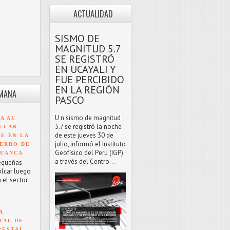
ACTUALIDAD
SISMO DE
MAGNITUD 5.7
SE REGISTRÓ
EN UCAYALI Y
FUE PERCIBIDO
EN LA REGIÓN
EMANA
PASCO
U n sismo de magnitud
A AL
5.7 se registró la noche
LCAR
de este jueves 30 de
TE EN LA
julio, informó el Instituto
ERRO DE
Geofísico del Perú (IGP)
HUANCA
a través del Centro...
equeñas
olcar luego
 el sector
A
TAL DE
RESTAL