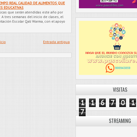
IEMPO REAL CALIDAD DE ALIMENTOS QUE
ES EDUCATIVAS
blicas que serán atendidas este año por
 A tres semanas del inicio de clases, el
tación Escolar Qali Warma, con el apoyo
icio
Entrada antigua
VISITAS
1
1
6
7
0
1
7
STREAMING