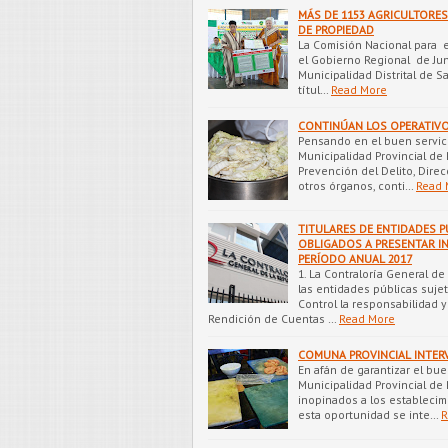
MÁS DE 1153 AGRICULTORES
DE PROPIEDAD
La Comisión Nacional para e
el Gobierno Regional de Ju
Municipalidad Distrital de 
títul…
Read More
CONTINÚAN LOS OPERATIVO
Pensando en el buen servici
Municipalidad Provincial de 
Prevención del Delito, Direc
otros órganos, conti…
Read 
TITULARES DE ENTIDADES 
OBLIGADOS A PRESENTAR I
PERÍODO ANUAL 2017
1. La Contraloría General de
las entidades públicas suje
Control la responsabilidad y
Rendición de Cuentas …
Read More
COMUNA PROVINCIAL INTER
En afán de garantizar el bue
Municipalidad Provincial de
inopinados a los estableci
esta oportunidad se inte…
R