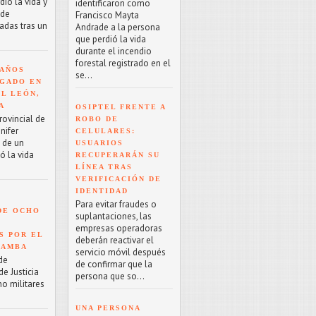
ió la vida y
identificaron como
 de
Francisco Mayta
adas tras un
Andrade a la persona
que perdió la vida
durante el incendio
forestal registrado en el
 AÑOS
se...
GADO EN
EL LEÓN,
A
OSIPTEL FRENTE A
rovincial de
ROBO DE
nifer
CELULARES:
o de un
USUARIOS
ó la vida
RECUPERARÁN SU
LÍNEA TRAS
VERIFICACIÓN DE
IDENTIDAD
Para evitar fraudes o
DE OCHO
suplantaciones, las
empresas operadoras
S POR EL
deberán reactivar el
BAMBA
servicio móvil después
de
de confirmar que la
e Justicia
persona que so...
ho militares
UNA PERSONA