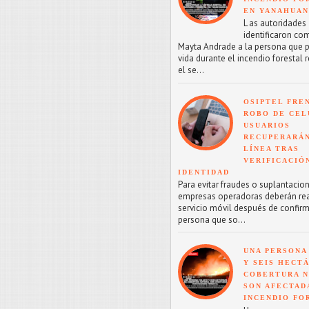
EN YANAHUA
L as autoridades
identificaron co
Mayta Andrade a la persona que p
vida durante el incendio forestal 
el se...
OSIPTEL FRE
ROBO DE CEL
USUARIOS
RECUPERARÁN
LÍNEA TRAS
VERIFICACIÓ
IDENTIDAD
Para evitar fraudes o suplantacion
empresas operadoras deberán reac
servicio móvil después de confirm
persona que so...
UNA PERSONA
Y SEIS HECT
COBERTURA 
SON AFECTAD
INCENDIO FO