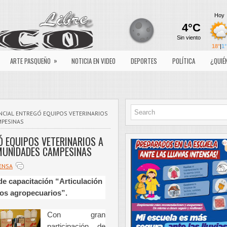
»
ARTE PASQUEÑO
NOTICIA EN VIDEO
DEPORTES
POLÍTICA
¿QUIÉ
NCIAL ENTREGÓ EQUIPOS VETERINARIOS
MPESINAS
Ó EQUIPOS VETERINARIOS A
MUNIDADES CAMPESINAS
ENSA
de capacitación “Articulación
tos agropecuarios”.
Con gran
participación de