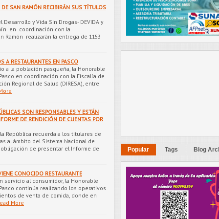
 DE SAN RAMÓN RECIBIRÁN SUS TÍTULOS
l Desarrollo y Vida Sin Drogas- DEVIDA y
nín en coordinación con la
San Ramón realizarán la entrega de 1153
S A RESTAURANTES EN PASCO
o a la población pasqueña, la Honorable
Pasco en coordinación con la Fiscalía de
ción Regional de Salud (DIRESA), entre
More
PÚBLICAS SON RESPONSABLES Y ESTÁN
NFORME DE RENDICIÓN DE CUENTAS POR
 la República recuerda a los titulares de
tas al ámbito del Sistema Nacional de
 obligación de presentar el Informe de
Popular
Tags
Blog Arc
VIENE CONOCIDO RESTAURANTE
n servicio al consumidor, la Honorable
 Pasco continúa realizando los operativos
mientos de venta de comida, donde en
ead More