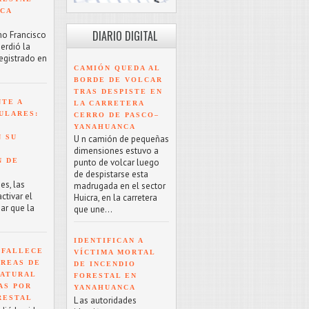
NCA
DIARIO DIGITAL
mo Francisco
erdió la
registrado en
CAMIÓN QUEDA AL
BORDE DE VOLCAR
TRAS DESPISTE EN
NTE A
LA CARRETERA
ULARES:
CERRO DE PASCO–
YANAHUANCA
 SU
U n camión de pequeñas
dimensiones estuvo a
N DE
punto de volcar luego
de despistarse esta
es, las
madrugada en el sector
tivar el
Huicra, en la carretera
ar que la
que une...
IDENTIFICAN A
 FALLECE
VÍCTIMA MORTAL
ÁREAS DE
DE INCENDIO
NATURAL
FORESTAL EN
AS POR
YANAHUANCA
RESTAL
L as autoridades