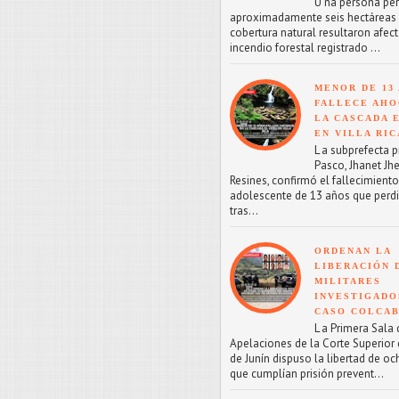
U na persona perd
aproximadamente seis hectáreas
cobertura natural resultaron afect
incendio forestal registrado ...
MENOR DE 13
FALLECE AHO
LA CASCADA 
EN VILLA RIC
L a subprefecta p
Pasco, Jhanet Jhe
Resines, confirmó el fallecimient
adolescente de 13 años que perdi
tras...
ORDENAN LA
LIBERACIÓN 
MILITARES
INVESTIGADO
CASO COLCA
L a Primera Sala 
Apelaciones de la Corte Superior d
de Junín dispuso la libertad de oc
que cumplían prisión prevent...