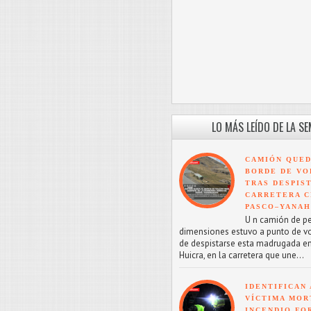
LO MÁS LEÍDO DE LA S
CAMIÓN QUED
BORDE DE VO
TRAS DESPIS
CARRETERA C
PASCO–YANA
U n camión de p
dimensiones estuvo a punto de v
de despistarse esta madrugada en
Huicra, en la carretera que une...
IDENTIFICAN 
VÍCTIMA MOR
INCENDIO FO