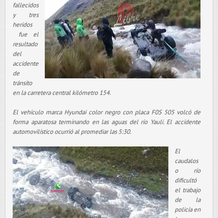
fallecidos
y tres
heridos
fue el
resultado
del
accidente
de
tránsito
en la carretera central kilómetro 154.
El vehículo marca Hyundai color negro con placa F0S 505 volcó de
forma aparatosa terminando en las aguas del río Yauli. El accidente
automovilístico ocurrió al promediar las 5:30.
El
caudalos
o río
dificultó
el trabajo
de la
policía en