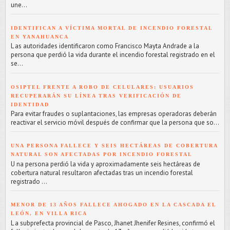
une...
IDENTIFICAN A VÍCTIMA MORTAL DE INCENDIO FORESTAL
EN YANAHUANCA
L as autoridades identificaron como Francisco Mayta Andrade a la
persona que perdió la vida durante el incendio forestal registrado en el
se...
OSIPTEL FRENTE A ROBO DE CELULARES: USUARIOS
RECUPERARÁN SU LÍNEA TRAS VERIFICACIÓN DE
IDENTIDAD
Para evitar fraudes o suplantaciones, las empresas operadoras deberán
reactivar el servicio móvil después de confirmar que la persona que so...
UNA PERSONA FALLECE Y SEIS HECTÁREAS DE COBERTURA
NATURAL SON AFECTADAS POR INCENDIO FORESTAL
U na persona perdió la vida y aproximadamente seis hectáreas de
cobertura natural resultaron afectadas tras un incendio forestal
registrado ...
MENOR DE 13 AÑOS FALLECE AHOGADO EN LA CASCADA EL
LEÓN, EN VILLA RICA
L a subprefecta provincial de Pasco, Jhanet Jhenifer Resines, confirmó el