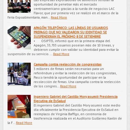
oportunidad de penetrar más el mercado
centroamericano gracias a la rueda de negocios LAC
Flavor, que por primera vez se realizó en el marco de la
feria Expoalimentaria, man…
Read More
APAGÓN TELEFÓNICO: LAS LÍNEAS DE USUARIOS
PREPAGO QUE NO VALIDARON SU IDENTIDAD SE
SUSPENDERÁN EL PRÓXIMO 8 DE SETIEMBRE
• OSIPTEL informó que en la primera etapa del
Apagón, 33,703 usuarios poseían más de 10 líneas, y
debieron cumplir con validar su identidad para evitar la
suspensión de su servicio. …
Read More
Campaña contra reelección de congresistas
3 millones de firmas serán necesarias para un
referéndum y evitar la reelección de los congresistas,
Pasco tendrá la oportunidad de participar en la
recolección de firmas. Una campaña contra la reelección
de los congres…
Read More
Ingeniero Gabriel del Castillo Mory asumió Presidencia
Ejecutiva de EsSalud
El ingeniero Gabriel del Castillo Mory asumió este medio
día oficialmente la Presidencia Ejecutiva de EsSalud en
reemplazo de Virginia Baffigo, en ceremonia de
trasferencia realizada en el Auditorio Guillermo Kaelin de
la F…
Read More