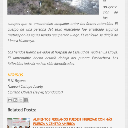
la
recupera
ción de
los
cuerpos que se encontraban atrapados entre los fierros retorcidos. El
cuerpo de una persona del sexo masculino fue arrastrado algunos
metros por las aguas siendo recuperado luego. El vehículo se dirigía de
Lima a Huancayo.
Los heridos fueron llevados al hospital de Essalud de Yauli en La Oroya.
El lamentable hecho ocurrió debajo del puente Pachachaca. Los
fallecidos todavía no han sido identificados.
HERIDOS
R.Ñ. Bryana.
Ñaupari Callupe Josely.
Cipriano Olivera Deyvis, (conductor)
Related Posts:
ALIMENTOS PERUANOS PUEDEN INGRESAR CON MÁS
FUERZA A CENTRO AMÉRICA
Las empresas exportadoras de alimentos tendrán la