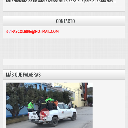
fallecimiento de un adolescente de 13 años que perdió la vida tras...
CONTACTO
OLIBRE@HOTMAIL.COM
MÁS QUE PALABRAS