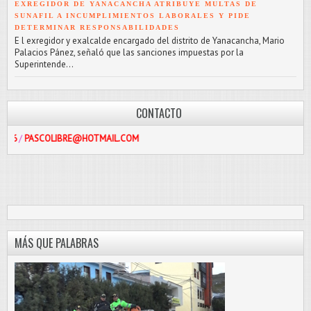
EXREGIDOR DE YANACANCHA ATRIBUYE MULTAS DE
SUNAFIL A INCUMPLIMIENTOS LABORALES Y PIDE
DETERMINAR RESPONSABILIDADES
E l exregidor y exalcalde encargado del distrito de Yanacancha, Mario
Palacios Pánez, señaló que las sanciones impuestas por la
Superintende...
CONTACTO
SCOLIBRE@HOTMAIL.COM
MÁS QUE PALABRAS