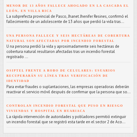
MENOR DE 13 AÑOS FALLECE AHOGADO EN LA CASCADA EL
LEÓN, EN VILLA RICA
L a subprefecta provincial de Pasco, Jhanet Jhenifer Resines, confirmó el
fallecimiento de un adolescente de 13 años que perdió la vida tras...
UNA PERSONA FALLECE Y SEIS HECTÁREAS DE COBERTURA
NATURAL SON AFECTADAS POR INCENDIO FORESTAL
U na persona perdió la vida y aproximadamente seis hectáreas de
cobertura natural resultaron afectadas tras un incendio forestal
registrado ...
OSIPTEL FRENTE A ROBO DE CELULARES: USUARIOS
RECUPERARÁN SU LÍNEA TRAS VERIFICACIÓN DE
IDENTIDAD
Para evitar fraudes o suplantaciones, las empresas operadoras deberán
reactivar el servicio móvil después de confirmar que la persona que so...
CONTROLAN INCENDIO FORESTAL QUE PUSO EN RIESGO
VIVIENDAS Y HOSPITAL EN HUARIACA
L a rápida intervención de autoridades y pobladores permitió extinguir
un incendio forestal que se registró esta tarde en el sector 2 de Aco...