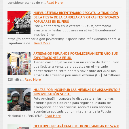
considerar planes de m…
Read More
NUEVA CÁTEDRA BICENTENARIO RESCATA LA TRADICIÓN
DE LA FIESTA DE LA CANDELARIA Y OTRAS FESTIVIDADES
POPULARES EN EL PERÚ
Este 4 de febrero en la cátedra "Cultura, patrimonio
inmaterial y fiestas populares en el Perú Bicentenario".
Inscripción en
https://bicentenario.gob.pe/catedra/ Especialistas reflexionarán sobre la
importancia de …
Read More
ARTESANOS PERUANOS FORTALECERÍAN ESTE AÑO SUS
EXPORTACIONES A EE.UU.
Tienen como objetivo instalar un centro de distribución
que facilite la venta de productos en el mercado
norteamericano.Entre enero y noviembre del 2020, los
envíos de artesanía peruana al exterior (US$ 24 millones
828 mil) c…
Read More
MULTAS POR INCUMPLIR LAS MEDIDAS DE AISLAMIENTO E
INMOVILIZACIÓN SOCIAL
Foto AndinaSi incumples lo dispuesto en las normas
emitidas por el Gobierno para regular el estado de
emergencia por coronavirus, recibirás una sanción
económica aplicada por un integrante de la Policía
Nacional del Perú (PNP…
Read More
EJECUTIVO INICIARÁ PAGO DEL BONO FAMILIAR DE S/ 600