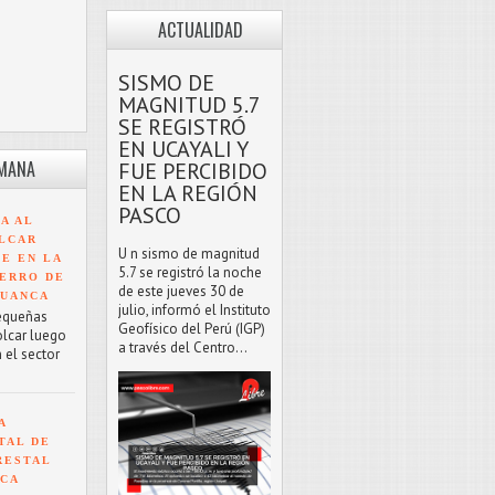
ACTUALIDAD
SISMO DE
MAGNITUD 5.7
SE REGISTRÓ
EN UCAYALI Y
EMANA
FUE PERCIBIDO
EN LA REGIÓN
PASCO
A AL
LCAR
U n sismo de magnitud
TE EN LA
5.7 se registró la noche
ERRO DE
de este jueves 30 de
HUANCA
julio, informó el Instituto
equeñas
Geofísico del Perú (IGP)
olcar luego
a través del Centro...
 el sector
A
TAL DE
RESTAL
NCA