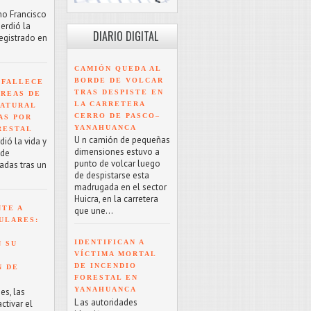
mo Francisco
erdió la
DIARIO DIGITAL
registrado en
CAMIÓN QUEDA AL
BORDE DE VOLCAR
 FALLECE
TRAS DESPISTE EN
ÁREAS DE
LA CARRETERA
NATURAL
CERRO DE PASCO–
AS POR
YANAHUANCA
RESTAL
U n camión de pequeñas
ió la vida y
dimensiones estuvo a
 de
punto de volcar luego
adas tras un
de despistarse esta
madrugada en el sector
Huicra, en la carretera
NTE A
que une...
ULARES:
IDENTIFICAN A
 SU
VÍCTIMA MORTAL
DE INCENDIO
N DE
FORESTAL EN
YANAHUANCA
es, las
L as autoridades
tivar el