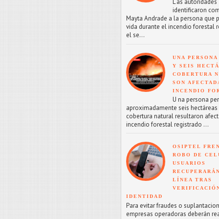
L as autoridades
identificaron co
Mayta Andrade a la persona que p
vida durante el incendio forestal 
el se...
UNA PERSONA
Y SEIS HECT
COBERTURA 
SON AFECTAD
INCENDIO FO
U na persona perd
aproximadamente seis hectáreas
cobertura natural resultaron afect
incendio forestal registrado ...
OSIPTEL FRE
ROBO DE CEL
USUARIOS
RECUPERARÁN
LÍNEA TRAS
VERIFICACIÓ
IDENTIDAD
Para evitar fraudes o suplantacion
empresas operadoras deberán reac