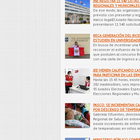
JNE REGISTRA 11 540 LISTA
REGIONALES Y MUNICIPALES
De ese modo, las organizaci
previsto con presentar y reg
marco legalEl Jurado Nacion
presentaron 11 540 solicitu
BECA GENERACIÓN DEL BIC
ESTUDIEN EN UNIVERSIDAD
En busca de incentivar una 
reconocer el esfuerzo de lo
que postulen al concurso B
con una carta de ingreso a
JEE VIENEN CALIFICANDO L
PARA PARTICIPAR EN LAS ERM
Hasta las 15:43 horas, exist
282 inadmisibles, seis impr
93 Jurados Electorales Especi
Elecciones Regionales y Mu
PASCO: SE INCREMENTAN C
POR DESCENSO DE TEMPERA
Gabriela Sifuentes, director
Regional de Salud en entrev
existe incremento de enfer
de temperaturas en niños 
MINISTERIO PÚBLICO CONF