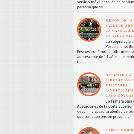
servicio móvil después de confirm
persona que so...
MENOR DE 13
FALLECE AHO
LA CASCADA 
EN VILLA RIC
L a subprefecta p
Pasco, Jhanet Jhe
Resines, confirmó el fallecimient
adolescente de 13 años que perdi
tras...
ORDENAN LA
LIBERACIÓN 
MILITARES
INVESTIGADO
CASO COLCA
L a Primera Sala 
Apelaciones de la Corte Superior d
de Junín dispuso la libertad de oc
que cumplían prisión prevent...
EXREGIDOR D