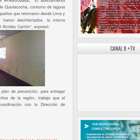
or #PedroUbaldo. "El asentamiento
e Quiulacocha, contorno de laguna
queños que retornaron desde Lima y
, fueron desinfectados, la misma
l Alcides Carrión", expresó.
CANAL 8 +TV
plan de prevención, para entregar
itos de la región, trabajo que el
oordinación con la Dirección de