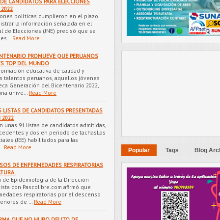
S DE CANDIDATOS PARA ELECCIONES
 2022
ones políticas cumplieron en el plazo
istrar la información señalada en el
al de Elecciones (JNE) precisó que se
des…
Read More
ENTENARIO PROMUEVE QUE PERUANOS
ES TOP DEL MUNDO
formación educativa de calidad y
s talentos peruanos, aquellos jóvenes
eca Generación del Bicentenario 2022,
 una unive…
Read More
AS LISTAS DE CANDIDATOS PRESENTADAS
 2022
en unas 91 listas de candidatos admitidas,
ocedentes y dos en periodo de tachasLos
ales (JEE) habilitados para las
…
Read More
Popular
Tags
Blog Arc
ASOS DE ENFERMEDADES RESPIRATORIAS
TURA.
a de Epidemiología de la Dirección
ista con Pascolibre.com afirmó que
medades respiratorias por el descenso
menores de …
Read More
IRMA QUE NO HUBO DELITO DE