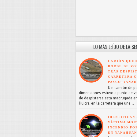
LO MÁS LEÍDO DE LA S
CAMIÓN QUED
BORDE DE VO
TRAS DESPIS
CARRETERA C
PASCO–YANA
U n camión de p
dimensiones estuvo a punto de v
de despistarse esta madrugada en
Huicra, en la carretera que une...
IDENTIFICAN 
VÍCTIMA MOR
INCENDIO FO
EN YANAHUA