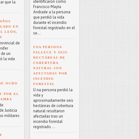
identificaron como
ar que la
Francisco Mayta
Andrade a la persona
que perdió la vida
 AÑOS
durante el incendio
GADO EN
forestal registrado en el
EL LEÓN,
se...
A
rovincial de
UNA PERSONA
nifer
FALLECE Y SEIS
o de un
HECTÁREAS DE
ó la vida
COBERTURA
NATURAL SON
AFECTADAS POR
INCENDIO
DE OCHO
FORESTAL
U na persona perdió la
S POR EL
vida y
BAMBA
aproximadamente seis
de
hectáreas de cobertura
e Justicia
natural resultaron
ho militares
afectadas tras un
incendio forestal
registrado ...
E