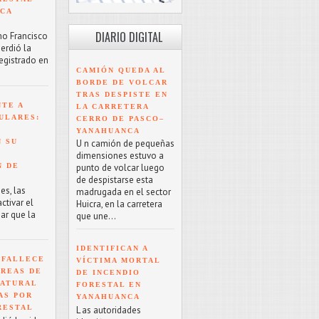
NCA
DIARIO DIGITAL
mo Francisco
erdió la
registrado en
CAMIÓN QUEDA AL
BORDE DE VOLCAR
TRAS DESPISTE EN
NTE A
LA CARRETERA
ULARES:
CERRO DE PASCO–
YANAHUANCA
 SU
U n camión de pequeñas
dimensiones estuvo a
N DE
punto de volcar luego
de despistarse esta
es, las
madrugada en el sector
tivar el
Huicra, en la carretera
ar que la
que une...
IDENTIFICAN A
 FALLECE
VÍCTIMA MORTAL
ÁREAS DE
DE INCENDIO
NATURAL
FORESTAL EN
AS POR
YANAHUANCA
RESTAL
L as autoridades