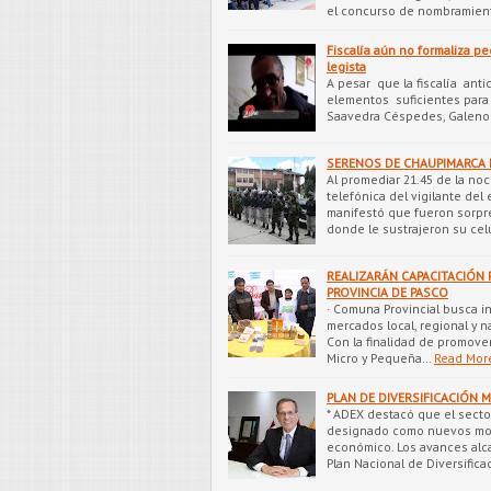
el concurso de nombramien
Fiscalía aún no formaliza p
legista
A pesar que la fiscalía ant
elementos suficientes para s
Saavedra Céspedes, Galeno 
SERENOS DE CHAUPIMARCA I
Al promediar 21.45 de la no
telefónica del vigilante del
manifestó que fueron sorpre
donde le sustrajeron su ce
REALIZARÁN CAPACITACIÓN 
PROVINCIA DE PASCO
· Comuna Provincial busca i
mercados local, regional y n
Con la finalidad de promover
Micro y Pequeña…
Read Mor
PLAN DE DIVERSIFICACIÓN 
* ADEX destacó que el sector
designado como nuevos mot
económico. Los avances alc
Plan Nacional de Diversifica