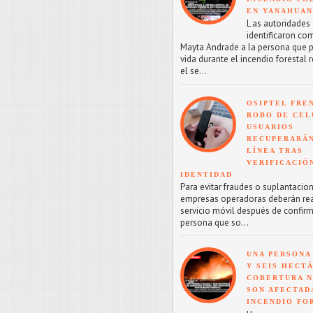
EN YANAHUA
L as autoridades
identificaron co
Mayta Andrade a la persona que p
vida durante el incendio forestal 
el se...
OSIPTEL FRE
ROBO DE CEL
USUARIOS
RECUPERARÁN
LÍNEA TRAS
VERIFICACIÓ
IDENTIDAD
Para evitar fraudes o suplantacion
empresas operadoras deberán reac
servicio móvil después de confirm
persona que so...
UNA PERSONA
Y SEIS HECT
COBERTURA 
SON AFECTAD
INCENDIO FO