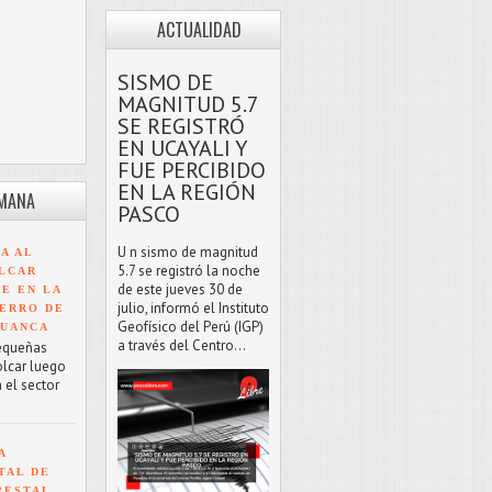
ACTUALIDAD
SISMO DE
MAGNITUD 5.7
SE REGISTRÓ
EN UCAYALI Y
FUE PERCIBIDO
EN LA REGIÓN
EMANA
PASCO
U n sismo de magnitud
A AL
5.7 se registró la noche
LCAR
de este jueves 30 de
TE EN LA
julio, informó el Instituto
ERRO DE
Geofísico del Perú (IGP)
HUANCA
a través del Centro...
equeñas
olcar luego
 el sector
A
TAL DE
RESTAL