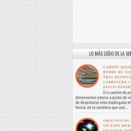
LO MÁS LEÍDO DE LA S
CAMIÓN QUED
BORDE DE VO
TRAS DESPIS
CARRETERA C
PASCO–YANA
U n camión de p
dimensiones estuvo a punto de v
de despistarse esta madrugada en
Huicra, en la carretera que une...
IDENTIFICAN 
VÍCTIMA MOR
INCENDIO FO