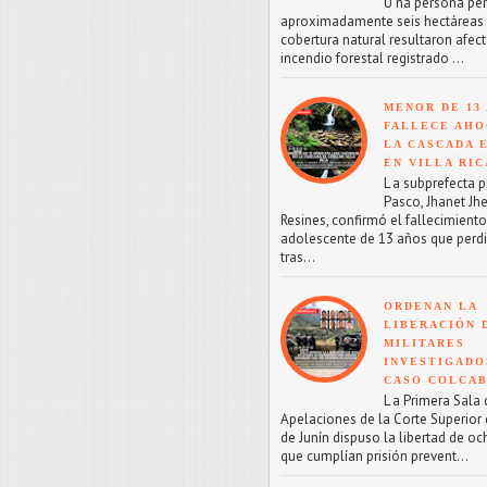
U na persona perd
aproximadamente seis hectáreas
cobertura natural resultaron afect
incendio forestal registrado ...
MENOR DE 13
FALLECE AHO
LA CASCADA 
EN VILLA RIC
L a subprefecta p
Pasco, Jhanet Jhe
Resines, confirmó el fallecimient
adolescente de 13 años que perdi
tras...
ORDENAN LA
LIBERACIÓN 
MILITARES
INVESTIGADO
CASO COLCA
L a Primera Sala 
Apelaciones de la Corte Superior d
de Junín dispuso la libertad de oc
que cumplían prisión prevent...