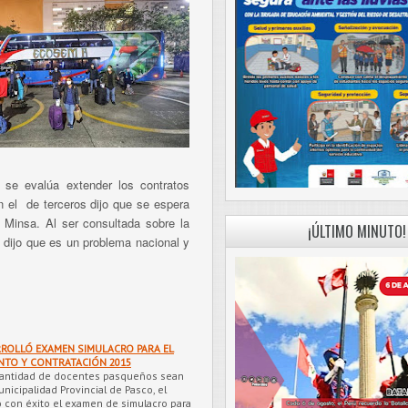
ó se evalúa extender los contratos
 el de terceros dijo que se espera
 Minsa. Al ser consultada sobre la
¡ÚLTIMO MINUTO!
dijo que es un problema nacional y
ROLLÓ EXAMEN SIMULACRO PARA EL
TO Y CONTRATACIÓN 2015
 cantidad de docentes pasqueños sean
icipalidad Provincial de Pasco, el
ó con éxito el examen de simulacro para