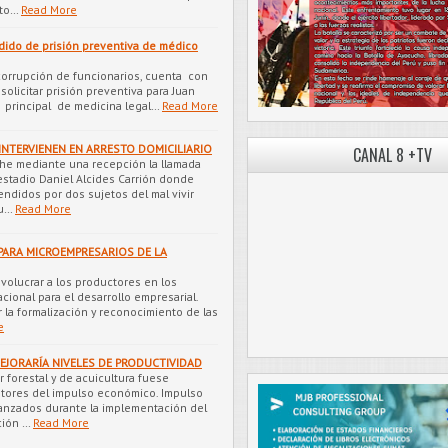
to…
Read More
edido de prisión preventiva de médico
icorrupción de funcionarios, cuenta con
olicitar prisión preventiva para Juan
principal de medicina legal…
Read More
NTERVIENEN EN ARRESTO DOMICILIARIO
CANAL 8 +TV
che mediante una recepción la llamada
 estadio Daniel Alcides Carrión donde
ndidos por dos sujetos del mal vivir
lu…
Read More
PARA MICROEMPRESARIOS DE LA
nvolucrar a los productores en los
acional para el desarrollo empresarial.
 la formalización y reconocimiento de las
e
MEJORARÍA NIVELES DE PRODUCTIVIDAD
 forestal y de acuicultura fuese
ores del impulso económico. Impulso
anzados durante la implementación del
ción …
Read More