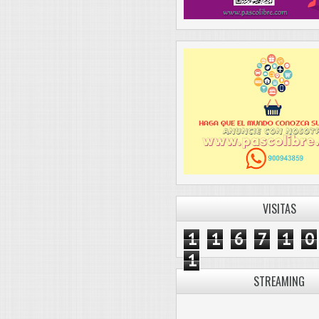
VISITAS
1
1
6
7
1
0
1
STREAMING