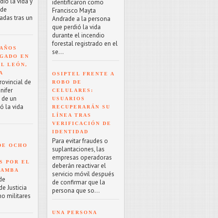
ió la vida y
identificaron como
 de
Francisco Mayta
adas tras un
Andrade a la persona
que perdió la vida
durante el incendio
forestal registrado en el
 AÑOS
se...
GADO EN
EL LEÓN,
A
OSIPTEL FRENTE A
rovincial de
ROBO DE
nifer
CELULARES:
o de un
USUARIOS
ó la vida
RECUPERARÁN SU
LÍNEA TRAS
VERIFICACIÓN DE
IDENTIDAD
Para evitar fraudes o
DE OCHO
suplantaciones, las
empresas operadoras
S POR EL
deberán reactivar el
BAMBA
servicio móvil después
de
de confirmar que la
e Justicia
persona que so...
ho militares
UNA PERSONA