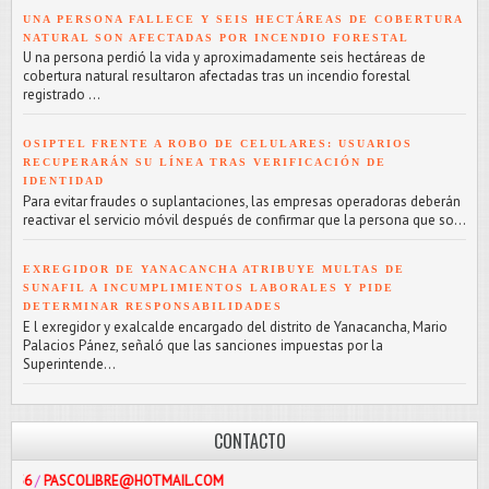
UNA PERSONA FALLECE Y SEIS HECTÁREAS DE COBERTURA
NATURAL SON AFECTADAS POR INCENDIO FORESTAL
U na persona perdió la vida y aproximadamente seis hectáreas de
cobertura natural resultaron afectadas tras un incendio forestal
registrado ...
OSIPTEL FRENTE A ROBO DE CELULARES: USUARIOS
RECUPERARÁN SU LÍNEA TRAS VERIFICACIÓN DE
IDENTIDAD
Para evitar fraudes o suplantaciones, las empresas operadoras deberán
reactivar el servicio móvil después de confirmar que la persona que so...
EXREGIDOR DE YANACANCHA ATRIBUYE MULTAS DE
SUNAFIL A INCUMPLIMIENTOS LABORALES Y PIDE
DETERMINAR RESPONSABILIDADES
E l exregidor y exalcalde encargado del distrito de Yanacancha, Mario
Palacios Pánez, señaló que las sanciones impuestas por la
Superintende...
CONTACTO
COLIBRE@HOTMAIL.COM