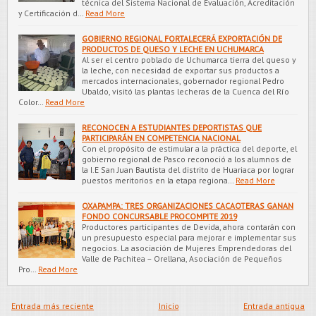
técnica del Sistema Nacional de Evaluación, Acreditación
y Certificación d…
Read More
GOBIERNO REGIONAL FORTALECERÁ EXPORTACIÓN DE
PRODUCTOS DE QUESO Y LECHE EN UCHUMARCA
Al ser el centro poblado de Uchumarca tierra del queso y
la leche, con necesidad de exportar sus productos a
mercados internacionales, gobernador regional Pedro
Ubaldo, visitó las plantas lecheras de la Cuenca del Río
Color…
Read More
RECONOCEN A ESTUDIANTES DEPORTISTAS QUE
PARTICIPARÁN EN COMPETENCIA NACIONAL
Con el propósito de estimular a la práctica del deporte, el
gobierno regional de Pasco reconoció a los alumnos de
la I.E San Juan Bautista del distrito de Huariaca por lograr
puestos meritorios en la etapa regiona…
Read More
OXAPAMPA: TRES ORGANIZACIONES CACAOTERAS GANAN
FONDO CONCURSABLE PROCOMPITE 2019
Productores participantes de Devida, ahora contarán con
un presupuesto especial para mejorar e implementar sus
negocios. La asociación de Mujeres Emprendedoras del
Valle de Pachitea – Orellana, Asociación de Pequeños
Pro…
Read More
Entrada más reciente
Inicio
Entrada antigua