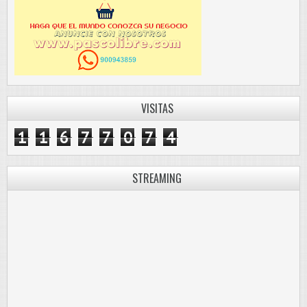
VISITAS
1
1
6
7
7
0
7
4
STREAMING