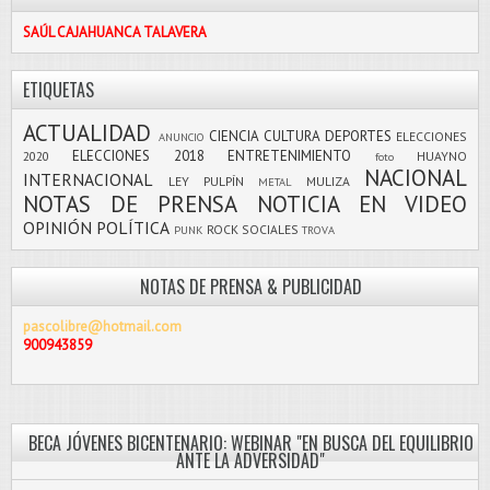
SAÚL CAJAHUANCA TALAVERA
ETIQUETAS
ACTUALIDAD
CIENCIA
CULTURA
DEPORTES
ELECCIONES
ANUNCIO
ELECCIONES 2018
ENTRETENIMIENTO
2020
HUAYNO
foto
NACIONAL
INTERNACIONAL
LEY PULPÍN
MULIZA
METAL
NOTAS DE PRENSA
NOTICIA EN VIDEO
OPINIÓN
POLÍTICA
ROCK
SOCIALES
PUNK
TROVA
NOTAS DE PRENSA & PUBLICIDAD
pascolibre@hotmail.com
900943859
BECA JÓVENES BICENTENARIO: WEBINAR "EN BUSCA DEL EQUILIBRIO
ANTE LA ADVERSIDAD"