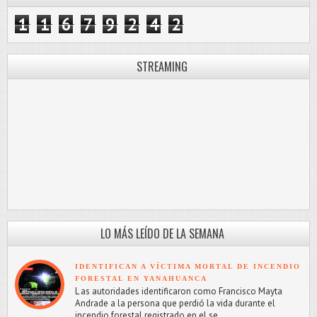
1
1
6
7
9
2
4
2
STREAMING
LO MÁS LEÍDO DE LA SEMANA
IDENTIFICAN A VÍCTIMA MORTAL DE INCENDIO
FORESTAL EN YANAHUANCA
L as autoridades identificaron como Francisco Mayta
Andrade a la persona que perdió la vida durante el
incendio forestal registrado en el se...