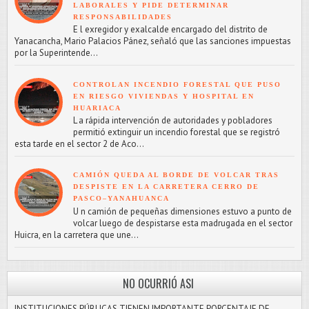
LABORALES Y PIDE DETERMINAR
RESPONSABILIDADES
E l exregidor y exalcalde encargado del distrito de
Yanacancha, Mario Palacios Pánez, señaló que las sanciones impuestas
por la Superintende...
CONTROLAN INCENDIO FORESTAL QUE PUSO
EN RIESGO VIVIENDAS Y HOSPITAL EN
HUARIACA
L a rápida intervención de autoridades y pobladores
permitió extinguir un incendio forestal que se registró
esta tarde en el sector 2 de Aco...
CAMIÓN QUEDA AL BORDE DE VOLCAR TRAS
DESPISTE EN LA CARRETERA CERRO DE
PASCO–YANAHUANCA
U n camión de pequeñas dimensiones estuvo a punto de
volcar luego de despistarse esta madrugada en el sector
Huicra, en la carretera que une...
NO OCURRIÓ ASI
INSTITUCIONES PÚBLICAS TIENEN IMPORTANTE PORCENTAJE DE