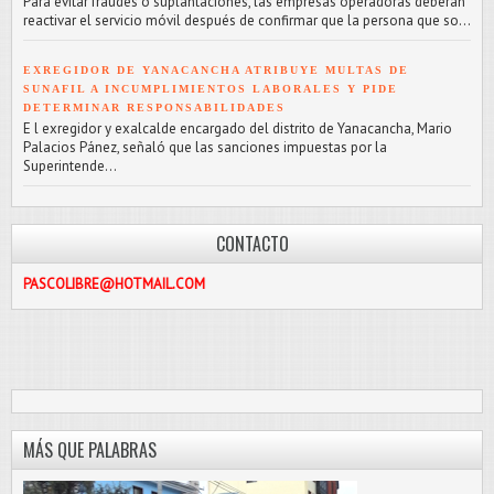
Para evitar fraudes o suplantaciones, las empresas operadoras deberán
reactivar el servicio móvil después de confirmar que la persona que so...
EXREGIDOR DE YANACANCHA ATRIBUYE MULTAS DE
SUNAFIL A INCUMPLIMIENTOS LABORALES Y PIDE
DETERMINAR RESPONSABILIDADES
E l exregidor y exalcalde encargado del distrito de Yanacancha, Mario
Palacios Pánez, señaló que las sanciones impuestas por la
Superintende...
CONTACTO
E@HOTMAIL.COM
MÁS QUE PALABRAS