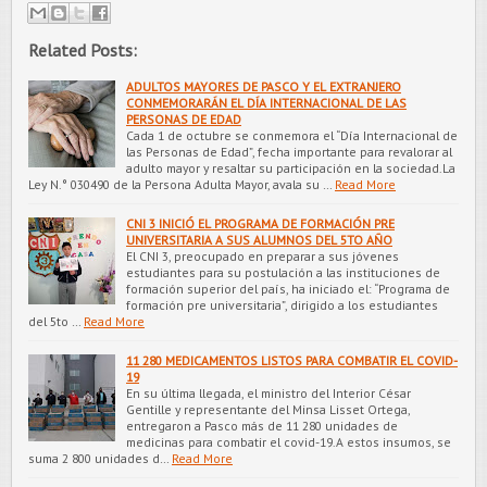
Related Posts:
ADULTOS MAYORES DE PASCO Y EL EXTRANJERO
CONMEMORARÁN EL DÍA INTERNACIONAL DE LAS
PERSONAS DE EDAD
Cada 1 de octubre se conmemora el “Día Internacional de
las Personas de Edad”, fecha importante para revalorar al
adulto mayor y resaltar su participación en la sociedad.La
Ley N.° 030490 de la Persona Adulta Mayor, avala su …
Read More
CNI 3 INICIÓ EL PROGRAMA DE FORMACIÓN PRE
UNIVERSITARIA A SUS ALUMNOS DEL 5TO AÑO
El CNI 3, preocupado en preparar a sus jóvenes
estudiantes para su postulación a las instituciones de
formación superior del país, ha iniciado el: “Programa de
formación pre universitaria”, dirigido a los estudiantes
del 5to …
Read More
11 280 MEDICAMENTOS LISTOS PARA COMBATIR EL COVID-
19
En su última llegada, el ministro del Interior César
Gentille y representante del Minsa Lisset Ortega,
entregaron a Pasco más de 11 280 unidades de
medicinas para combatir el covid-19.A estos insumos, se
suma 2 800 unidades d…
Read More