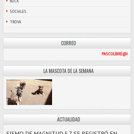
ROCK
SOCIALES
TROVA
CORREO
PASCOLI
LA MASCOTA DE LA SEMANA
ACTUALIDAD
SISMO DE MAGNITUD 5.7 SE REGISTRÓ EN