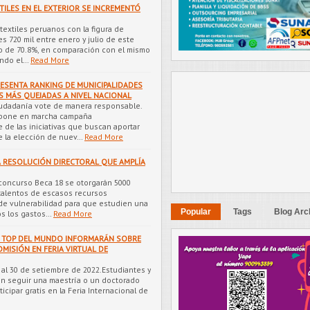
ILES EN EL EXTERIOR SE INCREMENTÓ
textiles peruanos con la figura de
s 720 mil entre enero y julio de este
o de 70.8%, en comparación con el mismo
ando el…
Read More
ESENTA RANKING DE MUNICIPALIDADES
ES MÁS QUEJADAS A NIVEL NACIONAL
udadanía vote de manera responsable.
e pone en marcha campaña
 de las iniciativas que buscan aportar
 la elección de nuev…
Read More
A RESOLUCIÓN DIRECTORAL QUE AMPLÍA
 concurso Beca 18 se otorgarán 5000
talentos de escasos recursos
de vulnerabilidad para que estudien una
Popular
Tags
Blog Arc
os los gastos…
Read More
S TOP DEL MUNDO INFORMARÁN SOBRE
MISIÓN EN FERIA VIRTUAL DE
8 al 30 de setiembre de 2022.Estudiantes y
en seguir una maestría o un doctorado
icipar gratis en la Feria Internacional de