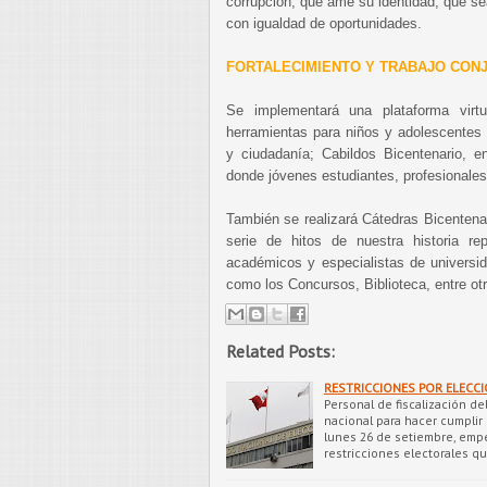
corrupción, que ame su identidad, que sea
con igualdad de oportunidades.
FORTALECIMIENTO Y TRABAJO CON
Se implementará una plataforma virt
herramientas para niños y adolescentes 
y ciudadanía; Cabildos Bicentenario, e
donde jóvenes estudiantes, profesionales
También se realizará Cátedras Bicentenar
serie de hitos de nuestra historia r
académicos y especialistas de universid
como los Concursos, Biblioteca, entre ot
Related Posts:
RESTRICCIONES POR ELECCI
Personal de fiscalización de
nacional para hacer cumplir l
lunes 26 de setiembre, empe
restricciones electorales q