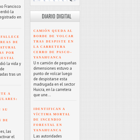
mo Francisco
erdió la
DIARIO DIGITAL
registrado en
CAMIÓN QUEDA AL
BORDE DE VOLCAR
 FALLECE
TRAS DESPISTE EN
ÁREAS DE
LA CARRETERA
NATURAL
CERRO DE PASCO–
AS POR
YANAHUANCA
RESTAL
U n camión de pequeñas
ió la vida y
dimensiones estuvo a
 de
punto de volcar luego
adas tras un
de despistarse esta
madrugada en el sector
Huicra, en la carretera
NTE A
que une...
ULARES:
IDENTIFICAN A
 SU
VÍCTIMA MORTAL
DE INCENDIO
N DE
FORESTAL EN
YANAHUANCA
es, las
L as autoridades
tivar el