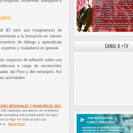
 integrado, sostenible, dialogante y
JUNTO
ual (El país que imaginamos) de
orientada a la formación en valores
ncuentros de diálogo y aprendizaje
CANAL 8 +TV
 expertos y ciudadanía en general
io: espacios de reflexión sobre una
epublicana a cargo de reconocidos
ades del Perú y del extranjero. Así
ras actividades.
ONES REGIONALES Y MUNICIPALES 2022
l JNE realizará operativos en el ámbito
a normativa electoralA partir de ayer,
zó a regir en todo el país las
ue p…
Read More