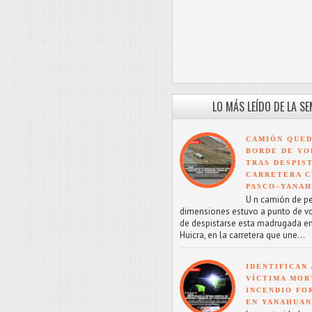
LO MÁS LEÍDO DE LA S
CAMIÓN QUED
BORDE DE VO
TRAS DESPIS
CARRETERA C
PASCO–YANA
U n camión de p
dimensiones estuvo a punto de v
de despistarse esta madrugada en
Huicra, en la carretera que une...
IDENTIFICAN 
VÍCTIMA MOR
INCENDIO FO
EN YANAHUA