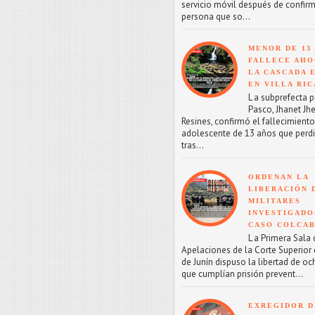
servicio móvil después de confirm
persona que so...
MENOR DE 13
FALLECE AHO
LA CASCADA 
EN VILLA RIC
L a subprefecta p
Pasco, Jhanet Jhe
Resines, confirmó el fallecimient
adolescente de 13 años que perdi
tras...
ORDENAN LA
LIBERACIÓN 
MILITARES
INVESTIGADO
CASO COLCA
L a Primera Sala 
Apelaciones de la Corte Superior d
de Junín dispuso la libertad de oc
que cumplían prisión prevent...
EXREGIDOR D