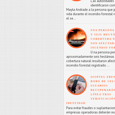
L as autoridades
identificaron co
Mayta Andrade a la persona que p
vida durante el incendio forestal 
el se...
UNA PERSONA
Y SEIS HECT
COBERTURA 
SON AFECTAD
INCENDIO FO
U na persona perd
aproximadamente seis hectáreas
cobertura natural resultaron afect
incendio forestal registrado ...
OSIPTEL FRE
ROBO DE CEL
USUARIOS
RECUPERARÁN
LÍNEA TRAS
VERIFICACIÓ
IDENTIDAD
Para evitar fraudes o suplantacion
empresas operadoras deberán reac