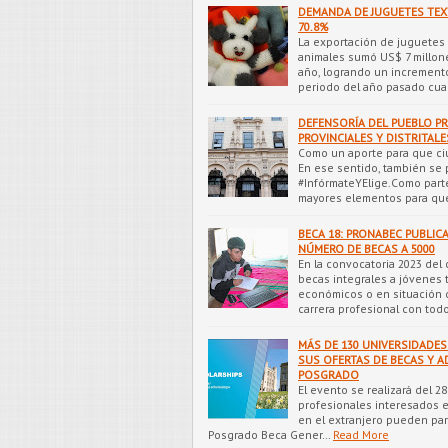
DEMANDA DE JUGUETES TEXT
70.8%
La exportación de juguetes 
animales sumó US$ 7 millone
año, logrando un increment
periodo del año pasado cu
DEFENSORÍA DEL PUEBLO PR
PROVINCIALES Y DISTRITAL
Como un aporte para que ci
En ese sentido, también s
#InfórmateYElige.Como parte
mayores elementos para que
BECA 18: PRONABEC PUBLIC
NÚMERO DE BECAS A 5000
En la convocatoria 2023 del
becas integrales a jóvenes 
económicos o en situación 
carrera profesional con tod
MÁS DE 130 UNIVERSIDADE
SUS OFERTAS DE BECAS Y AD
POSGRADO
El evento se realizará del 2
profesionales interesados 
en el extranjero pueden part
Posgrado Beca Gener…
Read More