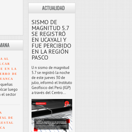
ACTUALIDAD
SISMO DE
MAGNITUD 5.7
SE REGISTRÓ
EN UCAYALI Y
EMANA
FUE PERCIBIDO
EN LA REGIÓN
PASCO
A AL
LCAR
U n sismo de magnitud
TE EN LA
5.7 se registró la noche
ERRO DE
de este jueves 30 de
HUANCA
julio, informó el Instituto
equeñas
Geofísico del Perú (IGP)
olcar luego
a través del Centro...
 el sector
A
TAL DE
RESTAL
NCA