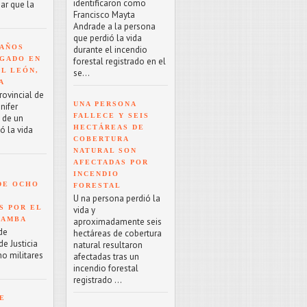
identificaron como
ar que la
Francisco Mayta
Andrade a la persona
que perdió la vida
 AÑOS
durante el incendio
GADO EN
forestal registrado en el
EL LEÓN,
se...
A
rovincial de
UNA PERSONA
nifer
FALLECE Y SEIS
o de un
HECTÁREAS DE
ó la vida
COBERTURA
NATURAL SON
AFECTADAS POR
INCENDIO
DE OCHO
FORESTAL
U na persona perdió la
S POR EL
vida y
BAMBA
aproximadamente seis
de
hectáreas de cobertura
e Justicia
natural resultaron
ho militares
afectadas tras un
incendio forestal
registrado ...
E