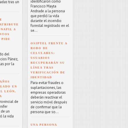
identificaron como
adas tras un
Francisco Mayta
Andrade a la persona
que perdió la vida
E
durante el incendio
ATRIBUYE
forestal registrado en el
NAFIL A
se...
NTOS
 PIDE
OSIPTEL FRENTE A
ROBO DE
CELULARES:
do del
USUARIOS
acios Pánez,
RECUPERARÁN SU
as por la
LÍNEA TRAS
VERIFICACIÓN DE
IDENTIDAD
 AÑOS
Para evitar fraudes o
GADO EN
suplantaciones, las
EL LEÓN,
empresas operadoras
A
deberán reactivar el
rovincial de
servicio móvil después
nifer
de confirmar que la
o de un
persona que so...
ó la vida
UNA PERSONA