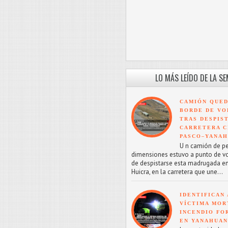
LO MÁS LEÍDO DE LA S
CAMIÓN QUED
BORDE DE VO
TRAS DESPIS
CARRETERA C
PASCO–YANA
U n camión de p
dimensiones estuvo a punto de v
de despistarse esta madrugada en
Huicra, en la carretera que une...
IDENTIFICAN 
VÍCTIMA MOR
INCENDIO FO
EN YANAHUA