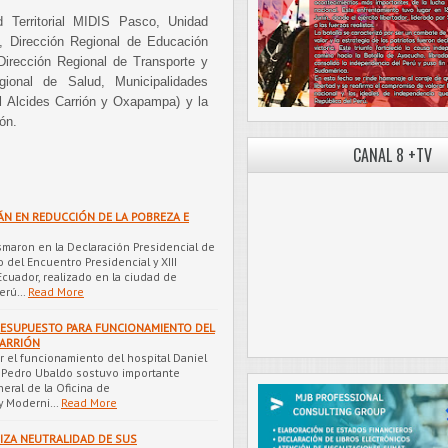
d Territorial MIDIS Pasco, Unidad
l, Dirección Regional de Educación
Dirección Regional de Transporte y
ional de Salud, Municipalidades
l Alcides Carrión y Oxapampa) y la
ón.
CANAL 8 +TV
ÁN EN REDUCCIÓN DE LA POBREZA E
maron en la Declaración Presidencial de
 del Encuentro Presidencial y XIII
Ecuador, realizado en la ciudad de
Perú…
Read More
ESUPUESTO PARA FUNCIONAMIENTO DEL
CARRIÓN
r el funcionamiento del hospital Daniel
r Pedro Ubaldo sostuvo importante
eral de la Oficina de
 y Moderni…
Read More
IZA NEUTRALIDAD DE SUS