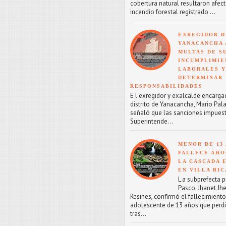
cobertura natural resultaron afect
incendio forestal registrado ...
EXREGIDOR D
YANACANCHA 
MULTAS DE SU
INCUMPLIMIE
LABORALES Y
DETERMINAR
RESPONSABILIDADES
E l exregidor y exalcalde encarga
distrito de Yanacancha, Mario Pal
señaló que las sanciones impuest
Superintende...
MENOR DE 13
FALLECE AHO
LA CASCADA 
EN VILLA RIC
L a subprefecta p
Pasco, Jhanet Jhe
Resines, confirmó el fallecimient
adolescente de 13 años que perdi
tras...