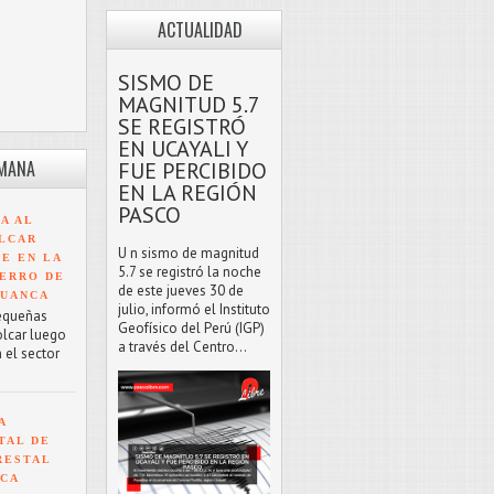
ACTUALIDAD
SISMO DE
MAGNITUD 5.7
SE REGISTRÓ
EN UCAYALI Y
EMANA
FUE PERCIBIDO
EN LA REGIÓN
PASCO
A AL
LCAR
U n sismo de magnitud
TE EN LA
5.7 se registró la noche
ERRO DE
de este jueves 30 de
HUANCA
julio, informó el Instituto
equeñas
Geofísico del Perú (IGP)
olcar luego
a través del Centro...
 el sector
A
TAL DE
RESTAL
NCA