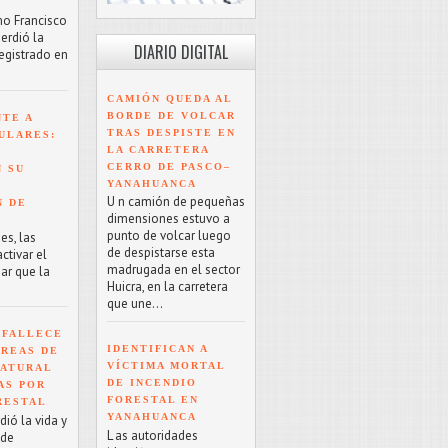
mo Francisco
erdió la
DIARIO DIGITAL
registrado en
CAMIÓN QUEDA AL
BORDE DE VOLCAR
NTE A
TRAS DESPISTE EN
ULARES:
LA CARRETERA
CERRO DE PASCO–
 SU
YANAHUANCA
U n camión de pequeñas
N DE
dimensiones estuvo a
punto de volcar luego
es, las
de despistarse esta
tivar el
madrugada en el sector
ar que la
Huicra, en la carretera
que une...
 FALLECE
IDENTIFICAN A
ÁREAS DE
VÍCTIMA MORTAL
NATURAL
DE INCENDIO
AS POR
FORESTAL EN
RESTAL
YANAHUANCA
ió la vida y
L as autoridades
 de