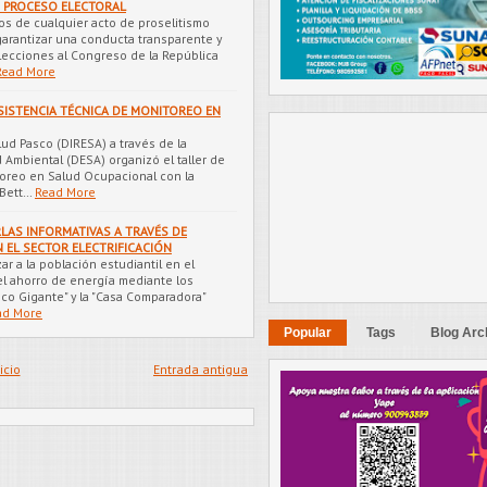
 PROCESO ELECTORAL
s de cualquier acto de proselitismo
 garantizar una conducta transparente y
elecciones al Congreso de la República
Read More
ASISTENCIA TÉCNICA DE MONITOREO EN
lud Pasco (DIRESA) a través de la
 Ambiental (DESA) organizó el taller de
toreo en Salud Ocupacional con la
 Bett…
Read More
LAS INFORMATIVAS A TRAVÉS DE
 EL SECTOR ELECTRIFICACIÓN
ar a la población estudiantil en el
el ahorro de energía mediante los
oco Gigante" y la "Casa Comparadora"
ad More
Popular
Tags
Blog Arc
icio
Entrada antigua