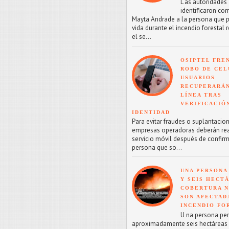
L as autoridades
identificaron co
Mayta Andrade a la persona que p
vida durante el incendio forestal 
el se...
OSIPTEL FRE
ROBO DE CEL
USUARIOS
RECUPERARÁN
LÍNEA TRAS
VERIFICACIÓ
IDENTIDAD
Para evitar fraudes o suplantacion
empresas operadoras deberán reac
servicio móvil después de confirm
persona que so...
UNA PERSONA
Y SEIS HECT
COBERTURA 
SON AFECTAD
INCENDIO FO
U na persona perd
aproximadamente seis hectáreas