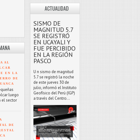
ACTUALIDAD
SISMO DE
MAGNITUD 5.7
SE REGISTRÓ
EN UCAYALI Y
EMANA
FUE PERCIBIDO
EN LA REGIÓN
PASCO
A AL
LCAR
U n sismo de magnitud
TE EN LA
5.7 se registró la noche
ERRO DE
de este jueves 30 de
HUANCA
julio, informó el Instituto
equeñas
Geofísico del Perú (IGP)
olcar luego
a través del Centro...
 el sector
A
TAL DE
RESTAL
NCA