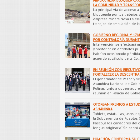
MINERA NEXA BLOQUEA CAR
LA COMUNIDAD Y TRANSPO
La principal vía de acceso 
bloqueada por los trabajos d
empresa minera Nexa.La emp
trabajos de ampliación de l
GOBIERNO REGIONAL Y 17 M
POR CONTRALORÍA DURANTE
Intervención se efectuará m
y posterior en entidades pú
habrían ocasionado pérdidas
acuerdo al cálculo de la Co
EN REUNIÓN CON EJECUTIV
FORTALECER LA DESCENTRA
El gobernador de Pasco y sec
Asamblea Nacional de Gobi
Polinar, junto a gobernador
reunión en Palacio de Gobie
OTORGAN PREMIOS A ESTUD
ASHÁNINKA
Tablets, estatuillas, usbs, 
la Subgerencia de Pueblos O
Pasco, a los ganadores del 
lengua originaria”.Se contó
HUACHÓN CONFORMA SU CON