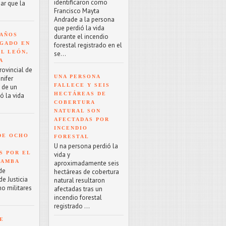
identificaron como
ar que la
Francisco Mayta
Andrade a la persona
que perdió la vida
 AÑOS
durante el incendio
GADO EN
forestal registrado en el
EL LEÓN,
se...
A
rovincial de
UNA PERSONA
nifer
FALLECE Y SEIS
o de un
HECTÁREAS DE
ó la vida
COBERTURA
NATURAL SON
AFECTADAS POR
INCENDIO
DE OCHO
FORESTAL
U na persona perdió la
S POR EL
vida y
BAMBA
aproximadamente seis
de
hectáreas de cobertura
e Justicia
natural resultaron
ho militares
afectadas tras un
incendio forestal
registrado ...
E