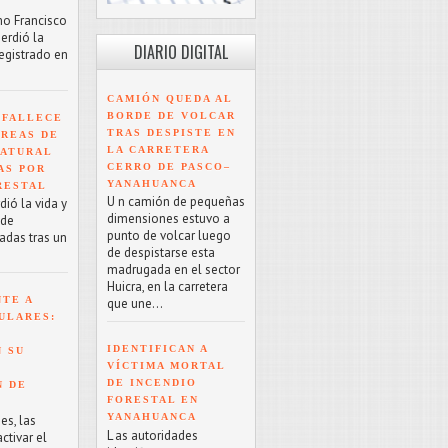
mo Francisco
erdió la
DIARIO DIGITAL
registrado en
CAMIÓN QUEDA AL
BORDE DE VOLCAR
 FALLECE
TRAS DESPISTE EN
ÁREAS DE
LA CARRETERA
NATURAL
CERRO DE PASCO–
AS POR
YANAHUANCA
RESTAL
U n camión de pequeñas
ió la vida y
dimensiones estuvo a
 de
punto de volcar luego
adas tras un
de despistarse esta
madrugada en el sector
Huicra, en la carretera
NTE A
que une...
ULARES:
IDENTIFICAN A
 SU
VÍCTIMA MORTAL
DE INCENDIO
N DE
FORESTAL EN
YANAHUANCA
es, las
L as autoridades
tivar el