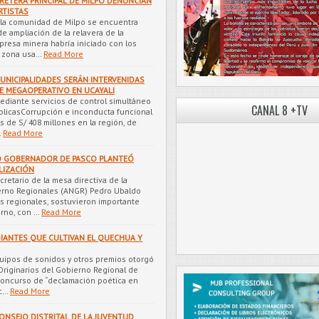
RETERA PRINCIPAL DE MILPO DENUNCIAN
RTISTAS
a la comunidad de Milpo se encuentra
e ampliación de la relavera de la
resa minera habría iniciado con los
a zona usa…
Read More
UNICIPALIDADES SERÁN INTERVENIDAS
 MEGAOPERATIVO EN UCAYALI
ediante servicios de control simultáneo
CANAL 8 +TV
blicasCorrupción e inconducta funcional
 de S/ 408 millones en la región, de
…
Read More
O GOBERNADOR DE PASCO PLANTEÓ
LIZACIÓN
retario de la mesa directiva de la
erno Regionales (ANGR) Pedro Ubaldo
es regionales, sostuvieron importante
rno, con …
Read More
IANTES QUE CULTIVAN EL QUECHUA Y
equipos de sonidos y otros premios otorgó
riginarios del Gobierno Regional de
concurso de “declamación poética en
 c…
Read More
SEJO DISTRITAL DE LA JUVENTUD