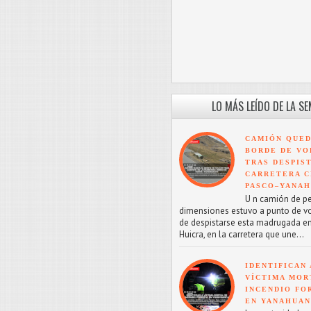
LO MÁS LEÍDO DE LA S
CAMIÓN QUED
BORDE DE VO
TRAS DESPIS
CARRETERA C
PASCO–YANA
U n camión de p
dimensiones estuvo a punto de v
de despistarse esta madrugada en
Huicra, en la carretera que une...
IDENTIFICAN 
VÍCTIMA MOR
INCENDIO FO
EN YANAHUA