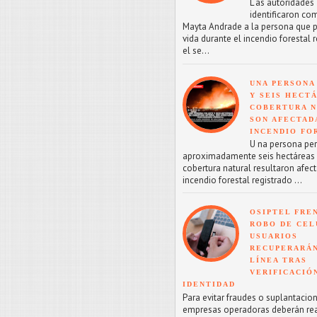
L as autoridades
identificaron co
Mayta Andrade a la persona que p
vida durante el incendio forestal 
el se...
UNA PERSONA
Y SEIS HECT
COBERTURA 
SON AFECTAD
INCENDIO FO
U na persona perd
aproximadamente seis hectáreas
cobertura natural resultaron afect
incendio forestal registrado ...
OSIPTEL FRE
ROBO DE CEL
USUARIOS
RECUPERARÁN
LÍNEA TRAS
VERIFICACIÓ
IDENTIDAD
Para evitar fraudes o suplantacion
empresas operadoras deberán reac