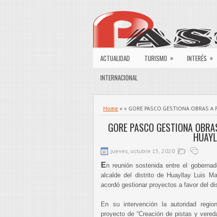
»
»
ACTUALIDAD
TURISMO
INTERÉS
INTERNACIONAL
Home
» » GORE PASCO GESTIONA OBRAS A 
GORE PASCO GESTIONA OBRAS
HUAYL
jueves, octubre 15, 2020
E
n reunión sostenida entre el goberna
alcalde del distrito de Huayllay Luis M
acordó gestionar proyectos a favor del dis
En su intervención la autoridad region
proyecto de “Creación de pistas y vered