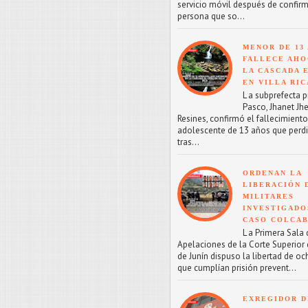
servicio móvil después de confirm
persona que so...
MENOR DE 13
FALLECE AHO
LA CASCADA 
EN VILLA RIC
L a subprefecta p
Pasco, Jhanet Jhe
Resines, confirmó el fallecimient
adolescente de 13 años que perdi
tras...
ORDENAN LA
LIBERACIÓN 
MILITARES
INVESTIGADO
CASO COLCA
L a Primera Sala 
Apelaciones de la Corte Superior d
de Junín dispuso la libertad de oc
que cumplían prisión prevent...
EXREGIDOR D