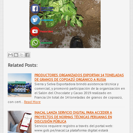
Related Posts:
PRODUCTORES ORGANIZADOS EXPORTAN 14 TONELADAS
DE GRANOS DE COPOAZÚ ORGÁNICO A RUSIA
Sierra y Selva Exportadora brindó asistencia técnica y
comercial; y promovió participación de la organización en
el Salón del Chocolate y Cacao 2019 realizado en
Francia.Un total de 14 toneladas de granos de copoazú,
con cert…
Read More
INACAL LANZA SERVICIO DIGITAL PARA ACCEDER A
PROYECTOS DE NORMAS TÉCNICAS PERUANAS EN
DISCUSIÓN PÚBLICA
Servicio requiere registro a través del portal web:
www.gob.pe/inacal.La plataforma digital estará