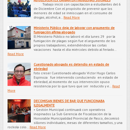
· Trabajo inició con capacitación a estudiantes del 6
de Diciembre Con el propósito de prevenir que los
menores de edad se inmiscuyan en el consumo de
drogas, alcohol, a…
Read More
Ministerio Público deja de laborar con argumento de
fumigación afirma abogado
El Ministerio Público no laboró el día lunes 29 por la
fumigación de plagas según fue el argumento de los
propios trabajadores, extendiéndose las cortas
vacaciones hasta el día miércoles debido al feriado…
Read More
Cuestionado abogado es detendio en estado de
ebriedad
foto creser Cuestionado abogado Víctor Hugo Carlos
Espinoza fue intervenido conduciendo en estado de
ebriedad, al momento de sus intervención opuso
resistencia por lo que tuvo que ser reducido y e…
Read
More
DECOMISAN BIENES DE BAR QUE FUNCIONABA
ILEGALMENTE
• Gestión Municipal continuará con operativos
inopinados La Sub Gerencia de Fiscalización de la
Honorable Municipalidad Provincial de Pasco, decomisó
sillones individuales, mesas de diferentes tamaños, y una
rockola colo…
Read More