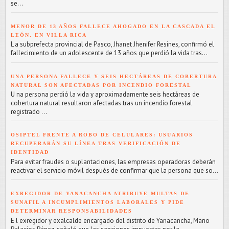
se...
MENOR DE 13 AÑOS FALLECE AHOGADO EN LA CASCADA EL
LEÓN, EN VILLA RICA
L a subprefecta provincial de Pasco, Jhanet Jhenifer Resines, confirmó el
fallecimiento de un adolescente de 13 años que perdió la vida tras...
UNA PERSONA FALLECE Y SEIS HECTÁREAS DE COBERTURA
NATURAL SON AFECTADAS POR INCENDIO FORESTAL
U na persona perdió la vida y aproximadamente seis hectáreas de
cobertura natural resultaron afectadas tras un incendio forestal
registrado ...
OSIPTEL FRENTE A ROBO DE CELULARES: USUARIOS
RECUPERARÁN SU LÍNEA TRAS VERIFICACIÓN DE
IDENTIDAD
Para evitar fraudes o suplantaciones, las empresas operadoras deberán
reactivar el servicio móvil después de confirmar que la persona que so...
EXREGIDOR DE YANACANCHA ATRIBUYE MULTAS DE
SUNAFIL A INCUMPLIMIENTOS LABORALES Y PIDE
DETERMINAR RESPONSABILIDADES
E l exregidor y exalcalde encargado del distrito de Yanacancha, Mario