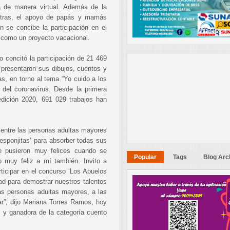
á de manera virtual. Además de la
stras, el apoyo de papás y mamás
 se concibe la participación en el
 como un proyecto vacacional.
o concitó la participación de 21 469
 presentaron sus dibujos, cuentos y
s, en torno al tema “Yo cuido a los
 del coronavirus. Desde la primera
edición 2020, 691 029 trabajos han
l entre las personas adultas mayores
esponjitas’ para absorber todas sus
se pusieron muy felices cuando se
Popular
Tags
Blog Arc
 muy feliz a mí también. Invito a
rticipar en el concurso ‘Los Abuelos
d para demostrar nuestros talentos
as personas adultas mayores, a las
r”, dijo Mariana Torres Ramos, hoy
 y ganadora de la categoría cuento