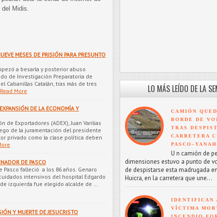
del Midis.
UEVE MESES DE PRISIÓN PARA PRESUNTO
empezó a besarla y posterior abuso
ado de Investigación Preparatoria de
l Cabanillas Catalán, tras más de tres
LO MÁS LEÍDO DE LA S
Read More
 EXPANSIÓN DE LA ECONOMÍA Y
CAMIÓN QUED
BORDE DE VO
ón de Exportadores (ADEX), Juan Varilias
TRAS DESPIS
ego de la juramentación del presidente
CARRETERA C
ctor privado como la clase política deben
More
PASCO–YANA
U n camión de p
dimensiones estuvo a punto de v
SENADOR DE PASCO
e Pasco falleció a los 86 años. Genaro
de despistarse esta madrugada en
uidados intensivos del hospital Edgardo
Huicra, en la carretera que une...
r de izquierda fue elegido alcalde de …
IDENTIFICAN 
VÍCTIMA MOR
SIÓN Y MUERTE DE JESUCRISTO
INCENDIO FO