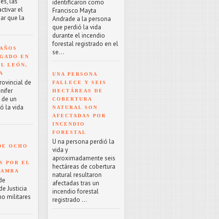
es, las
identificaron como
tivar el
Francisco Mayta
ar que la
Andrade a la persona
que perdió la vida
durante el incendio
forestal registrado en el
 AÑOS
se...
GADO EN
EL LEÓN,
A
UNA PERSONA
rovincial de
FALLECE Y SEIS
nifer
HECTÁREAS DE
o de un
COBERTURA
ó la vida
NATURAL SON
AFECTADAS POR
INCENDIO
FORESTAL
U na persona perdió la
DE OCHO
vida y
aproximadamente seis
S POR EL
hectáreas de cobertura
BAMBA
natural resultaron
de
afectadas tras un
e Justicia
incendio forestal
ho militares
registrado ...