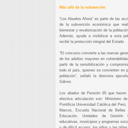
Más allá de la subvención
“Los Abuelos Ahora” es parte de las acc
de la subvención económica que reali
bienestar y revalorización de la poblaci
Además, ayuda a visibilizar a esta po
recibir la protección integral del Estado.
“El concurso convierte a las nuevas gene
de los adultos mayores en vulnerabilida
partir de la sensibilización y compromi
todo el país, quienes se convierten en 
población”, señaló la directora ejec
Gálvez.
Los aliados de Pensión 65 que hacen 
efectiva articulación son: Ministerio d
Pontificia Universidad Católica del Perú
Marcos, Escuela Nacional de Bellas 
Educación, Unidades de Gestión Ed
educativas, municipios y programas socia
y de difícil acceso, los niños y las niña