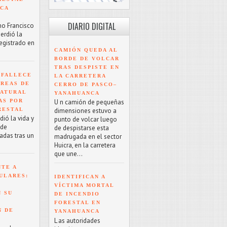
NCA
DIARIO DIGITAL
mo Francisco
erdió la
registrado en
CAMIÓN QUEDA AL
BORDE DE VOLCAR
TRAS DESPISTE EN
 FALLECE
LA CARRETERA
ÁREAS DE
CERRO DE PASCO–
NATURAL
YANAHUANCA
AS POR
U n camión de pequeñas
RESTAL
dimensiones estuvo a
ió la vida y
punto de volcar luego
 de
de despistarse esta
adas tras un
madrugada en el sector
Huicra, en la carretera
que une...
NTE A
ULARES:
IDENTIFICAN A
VÍCTIMA MORTAL
 SU
DE INCENDIO
FORESTAL EN
N DE
YANAHUANCA
L as autoridades