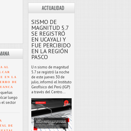
ACTUALIDAD
SISMO DE
MAGNITUD 5.7
SE REGISTRÓ
EN UCAYALI Y
FUE PERCIBIDO
EN LA REGIÓN
EMANA
PASCO
U n sismo de magnitud
A AL
5.7 se registró la noche
LCAR
de este jueves 30 de
TE EN LA
julio, informó el Instituto
ERRO DE
Geofísico del Perú (IGP)
HUANCA
a través del Centro...
equeñas
olcar luego
 el sector
A
TAL DE
RESTAL