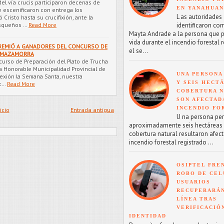
el vía crucis participaron decenas de
EN YANAHUA
e escenificaron con entrega los
L as autoridades
Cristo hasta su crucifixión, ante la
asqueños …
Read More
identificaron co
Mayta Andrade a la persona que p
vida durante el incendio forestal 
PREMIÓ A GANADORES DEL CONCURSO DE
el se...
Y MAZAMORRA
oncurso de Preparación del Plato de Trucha
 Honorable Municipalidad Provincial de
UNA PERSONA
lexión la Semana Santa, nuestra
Y SEIS HECT
c…
Read More
COBERTURA 
SON AFECTAD
INCENDIO FO
icio
Entrada antigua
U na persona perd
aproximadamente seis hectáreas
cobertura natural resultaron afect
incendio forestal registrado ...
OSIPTEL FRE
ROBO DE CEL
USUARIOS
RECUPERARÁN
LÍNEA TRAS
VERIFICACIÓ
IDENTIDAD