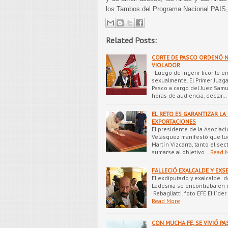
los Tambos del Programa Nacional PAIS, 
Related Posts:
CORTE DE PASCO ORDENÓ N
VIOLADOR
· Luego de ingerir licor le 
sexualmente. El Primer Juzg
Pasco a cargo del Juez Samue
horas de audiencia, declar…
EL RETO ES GARANTIZAR LA
EXPORTACIONES
El presidente de la Asociaci
Velásquez manifestó que lu
Martín Vizcarra, tanto el se
sumarse al objetivo…
Read 
FALLECIÓ EXALCALDE Y EX
El exdiputado y exalcalde d
Ledesma se encontraba en c
Rebagliatti. foto EFE El líde
Read More
CON MUCHA FE, SE VIVIÓ PA