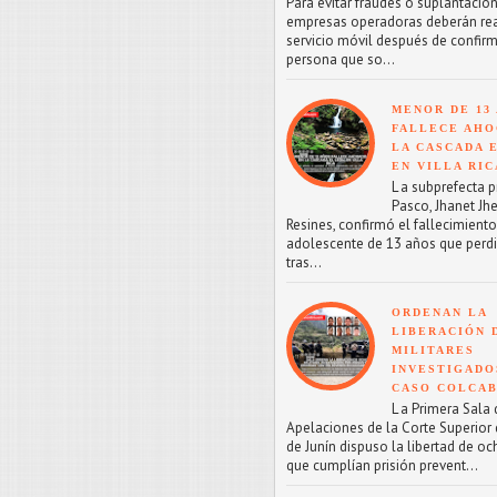
Para evitar fraudes o suplantacion
empresas operadoras deberán reac
servicio móvil después de confirm
persona que so...
MENOR DE 13
FALLECE AHO
LA CASCADA 
EN VILLA RIC
L a subprefecta p
Pasco, Jhanet Jhe
Resines, confirmó el fallecimient
adolescente de 13 años que perdi
tras...
ORDENAN LA
LIBERACIÓN 
MILITARES
INVESTIGADO
CASO COLCA
L a Primera Sala 
Apelaciones de la Corte Superior d
de Junín dispuso la libertad de oc
que cumplían prisión prevent...