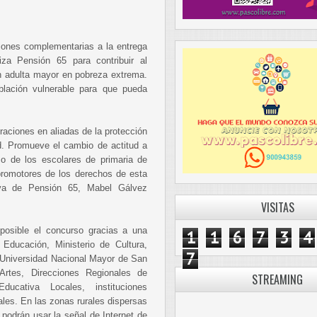
iones complementarias a la entrega
za Pensión 65 para contribuir al
ón adulta mayor en pobreza extrema.
blación vulnerable para que pueda
raciones en aliadas de la protección
d. Promueve el cambio de actitud a
so de los escolares de primaria de
promotores de los derechos de esta
utiva de Pensión 65, Mabel Gálvez
VISITAS
posible el concurso gracias a una
1
1
6
7
3
4
e Educación, Ministerio de Cultura,
7
, Universidad Nacional Mayor de San
Artes, Direcciones Regionales de
STREAMING
ucativa Locales, instituciones
les. En las zonas rurales dispersas
s podrán usar la señal de Internet de