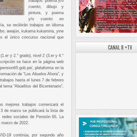
trabajos: poema y/o
cuento, dibujo y
pintura, y poema
y/o cuento en
ía, se recibirán trabajos en idioma
ibo, awajún, kukama kukamiria, yine
s el único concurso nacional que
CANAL 8 +TV
(1.er y 2.° grado), nivel 2 (3.er y 4.°
inscripción se hace en la página web
.pension65.gob.pe/, plataforma en la
formación de “Los Abuelos Ahora”, y
trabajos hasta el lunes 7 de febrero
 tema “Abuelitos del Bicentenario”,
los mejores trabajos comenzará el
3 de marzo se publicará la lista de
 redes sociales de Pensión 65. La
de marzo de 2022.
ID-19 continúa, por segundo año