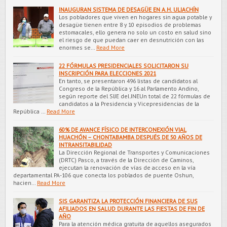
INAUGURAN SISTEMA DE DESAGÜE EN A.H. ULIACHÍN
Los pobladores que viven en hogares sin agua potable y
desagüe tienen entre 8 y 10 episodios de problemas
estomacales, ello genera no solo un costo en salud sino
el riesgo de que puedan caer en desnutrición con las
enormes se…
Read More
22 FÓRMULAS PRESIDENCIALES SOLICITARON SU
INSCRIPCIÓN PARA ELECCIONES 2021
En tanto, se presentaron 496 listas de candidatos al
Congreso de la República y 16 al Parlamento Andino,
según reporte del SIJE del JNEUn total de 22 fórmulas de
candidatos a la Presidencia y Vicepresidencias de la
República …
Read More
60% DE AVANCE FÍSICO DE INTERCONEXIÓN VIAL
HUACHÓN – CHONTABAMBA DESPUÉS DE 50 AÑOS DE
INTRANSITABILIDAD
La Dirección Regional de Transportes y Comunicaciones
(DRTC) Pasco, a través de la Dirección de Caminos,
ejecutan la renovación de vías de acceso en la vía
departamental PA-106 que conecta los poblados de puente Oshun,
hacien…
Read More
SIS GARANTIZA LA PROTECCIÓN FINANCIERA DE SUS
AFILIADOS EN SALUD DURANTE LAS FIESTAS DE FIN DE
AÑO
Para la atención médica gratuita de aquellos asegurados