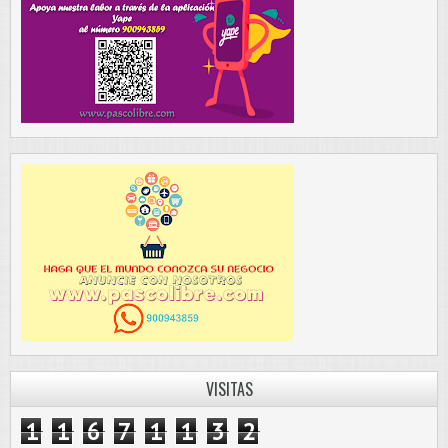
VISITAS
1
1
6
7
1
1
3
2