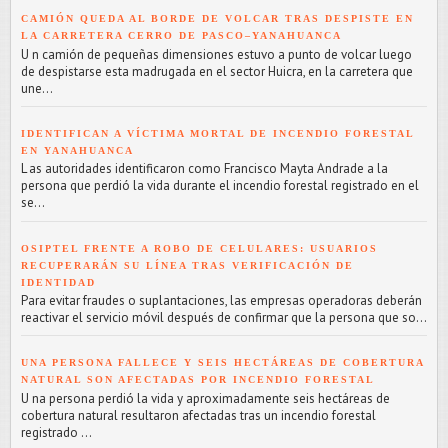
CAMIÓN QUEDA AL BORDE DE VOLCAR TRAS DESPISTE EN
LA CARRETERA CERRO DE PASCO–YANAHUANCA
U n camión de pequeñas dimensiones estuvo a punto de volcar luego
de despistarse esta madrugada en el sector Huicra, en la carretera que
une...
IDENTIFICAN A VÍCTIMA MORTAL DE INCENDIO FORESTAL
EN YANAHUANCA
L as autoridades identificaron como Francisco Mayta Andrade a la
persona que perdió la vida durante el incendio forestal registrado en el
se...
OSIPTEL FRENTE A ROBO DE CELULARES: USUARIOS
RECUPERARÁN SU LÍNEA TRAS VERIFICACIÓN DE
IDENTIDAD
Para evitar fraudes o suplantaciones, las empresas operadoras deberán
reactivar el servicio móvil después de confirmar que la persona que so...
UNA PERSONA FALLECE Y SEIS HECTÁREAS DE COBERTURA
NATURAL SON AFECTADAS POR INCENDIO FORESTAL
U na persona perdió la vida y aproximadamente seis hectáreas de
cobertura natural resultaron afectadas tras un incendio forestal
registrado ...