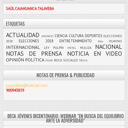
SAÚL CAJAHUANCA TALAVERA
ETIQUETAS
ACTUALIDAD
CIENCIA
CULTURA
DEPORTES
ELECCIONES
ANUNCIO
ELECCIONES 2018
ENTRETENIMIENTO
2020
HUAYNO
foto
NACIONAL
INTERNACIONAL
LEY PULPÍN
MULIZA
METAL
NOTAS DE PRENSA
NOTICIA EN VIDEO
OPINIÓN
POLÍTICA
ROCK
SOCIALES
PUNK
TROVA
NOTAS DE PRENSA & PUBLICIDAD
pascolibre@hotmail.com
900943859
BECA JÓVENES BICENTENARIO: WEBINAR "EN BUSCA DEL EQUILIBRIO
ANTE LA ADVERSIDAD"