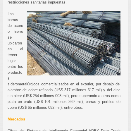
restricciones sanitarias impuestas.
Las
barras
de acero
o hierro
se
ubicaron
en el
tercer
lugar
entre los
producto
s
siderometalúrgicos comercializados en el exterior, por debajo del
alambre de cobre refinado (US$ 317 millones 617 mil) y del cinc
sin alear (US$ 254 millones 003 mil), pero superando a otros como
plata en bruto (US$ 101 millones 369 mil), barras y perfiles de
cobre (US$ 65 millones 092 mil), entre otros.
Mercados
Cifras del Sistema de Inteligencia Comercial ADEX Data Trade