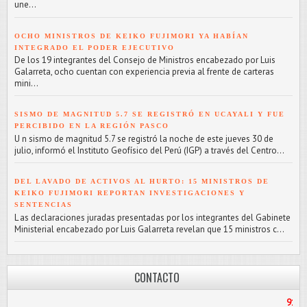
une...
OCHO MINISTROS DE KEIKO FUJIMORI YA HABÍAN
INTEGRADO EL PODER EJECUTIVO
De los 19 integrantes del Consejo de Ministros encabezado por Luis
Galarreta, ocho cuentan con experiencia previa al frente de carteras
mini...
SISMO DE MAGNITUD 5.7 SE REGISTRÓ EN UCAYALI Y FUE
PERCIBIDO EN LA REGIÓN PASCO
U n sismo de magnitud 5.7 se registró la noche de este jueves 30 de
julio, informó el Instituto Geofísico del Perú (IGP) a través del Centro...
DEL LAVADO DE ACTIVOS AL HURTO: 15 MINISTROS DE
KEIKO FUJIMORI REPORTAN INVESTIGACIONES Y
SENTENCIAS
L as declaraciones juradas presentadas por los integrantes del Gabinete
Ministerial encabezado por Luis Galarreta revelan que 15 ministros c...
CONTACTO
912187056
/
PASC