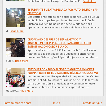
Santa Isabel y Huallamayo. La Plataforma Pr…
Read More
ESTUDIANTE FUE ATROPELLADA POR AUTO EN JIRON SAN
CRISTOBAL
Una estudiante quedó con serias lesiones luego que un
vehículo la atropellara por inmediaciones del Jirón San
Cristóbal ayer en horas de la noche. Alertados por el
operador de las cámaras de video vigilancia los efectivos
d…
Read More
CIUDADANO DESPUÉS DE SER ASALTADO Y
APARENTEMENTE PEPEADO FUE LANZADO DE AUTO
SATION WAGON COLOR BLANCO
Aproximadamente las 07:40 Hrs. se recibió una llamada
telefónica a la central de un ciudadano mencionando
que en Av. Salaverry/ Av. López Albujar se encontraba un
sujet…
Read More
PERSONAS CON DISCAPACIDAD Y ADULTOS MAYORES
FORMAN PARTE DE LOS TALLERES TÉCNICO PRODUCTIVO
Las personas con discapacidad e integrantes del Centro
Integral del Adulto Mayor, forman parte de los talleres de
corte y confección, manualidades y computación este
anuncio se hizo en la ceremonia especial que se
desarroll…
Read More
Entrada más reciente
Inicio
Entrada antigua