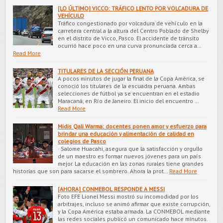
[LO ÚLTIMO] VICCO: TRÁFICO LENTO POR VOLCADURA DE
VEHÍCULO
Tráfico congestionado por volcadura de vehículo en la
carretera central a la altura del Centro Poblado de Shelby
en el distrito de Vicco, Pasco. El accidente de tránsito
ocurrió hace poco en una curva pronunciada cerca a…
Read More
TITULARES DE LA SECCIÓN PERUANA
A pocos minutos de jugar la final de la Copa América, se
conoció los titulares de la escuadra peruana. Ambas
selecciones de fútbol ya se encuentran en el estadio
Maracaná, en Río de Janeiro. El inicio del encuentro …
Read More
Midis Qali Warma: docentes ponen amor y esfuerzo para
brindar una educación y alimentación de calidad en
colegios de Pasco
· Salome Huacahi, asegura que la satisfacción y orgullo
de un maestro es formar nuevos jóvenes para un país
mejor. La educación en las zonas rurales tiene grandes
historias que son para sacarse el sombrero. Ahora la prot…
Read More
[AHORA] CONMEBOL RESPONDE A MESSI
Foto EFE Lionel Messi mostró su incomodidad por los
arbitrajes, incluso se animó afirmar que existe corrupción,
y la Copa América estaba armada. La CONMEBOL mediante
las redes sociales publicó un comunicado hace minutos.