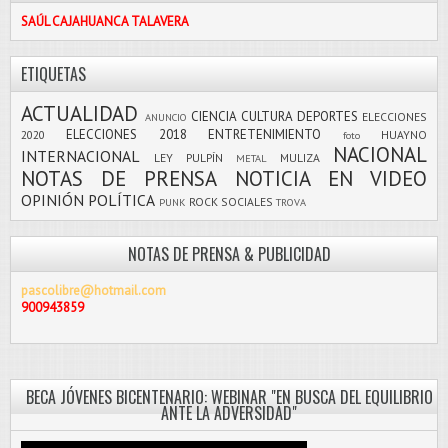
SAÚL CAJAHUANCA TALAVERA
ETIQUETAS
ACTUALIDAD
CIENCIA
CULTURA
DEPORTES
ELECCIONES
ANUNCIO
ELECCIONES 2018
ENTRETENIMIENTO
2020
HUAYNO
foto
NACIONAL
INTERNACIONAL
LEY PULPÍN
MULIZA
METAL
NOTAS DE PRENSA
NOTICIA EN VIDEO
OPINIÓN
POLÍTICA
ROCK
SOCIALES
PUNK
TROVA
NOTAS DE PRENSA & PUBLICIDAD
pascolibre@hotmail.com
900943859
BECA JÓVENES BICENTENARIO: WEBINAR "EN BUSCA DEL EQUILIBRIO
ANTE LA ADVERSIDAD"