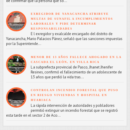
de confirmar que la persona que so...
EXREGIDOR DE YANACANCHA ATRIBUYE
MULTAS DE SUNAFIL A INCUMPLIMIENTOS
LABORALES Y PIDE DETERMINAR
RESPONSABILIDADES
E l exregidor y exalcalde encargado del distrito de
Yanacancha, Mario Palacios Pánez, señaló que las sanciones impuestas
por la Superintende...
MENOR DE 13 AÑOS FALLECE AHOGADO EN LA
CASCADA EL LEÓN, EN VILLA RICA
L a subprefecta provincial de Pasco, Jhanet Jhenifer
Resines, confirmó el fallecimiento de un adolescente de
13 años que perdió la vida tras...
CONTROLAN INCENDIO FORESTAL QUE PUSO
EN RIESGO VIVIENDAS Y HOSPITAL EN
HUARIACA
L a rápida intervención de autoridades y pobladores
permitió extinguir un incendio forestal que se registró
esta tarde en el sector 2 de Aco...