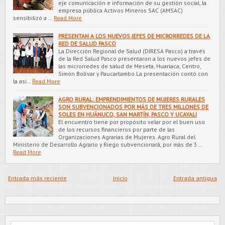
eje comunicación e información de su gestión social, la
empresa pública Activos Mineros SAC (AMSAC)
sensibilizó a …
Read More
PRESENTAN A LOS NUEVOS JEFES DE MICRORREDES DE LA
RED DE SALUD PASCO
La Dirección Regional de Salud (DIRESA Pasco) a través
de la Red Salud Pasco presentaron a los nuevos jefes de
las microrredes de salud de Meseta, Huariaca, Centro,
Simón Bolívar y Paucartambo.La presentación contó con
la asi…
Read More
AGRO RURAL: EMPRENDIMIENTOS DE MUJERES RURALES
SON SUBVENCIONADOS POR MÁS DE TRES MILLONES DE
SOLES EN HUÁNUCO, SAN MARTÍN, PASCO Y UCAYALI
El encuentro tiene por propósito velar por el buen uso
de los recursos financieros por parte de las
Organizaciones Agrarias de Mujeres. Agro Rural del
Ministerio de Desarrollo Agrario y Riego subvencionará, por más de 3 …
Read More
Entrada más reciente
Inicio
Entrada antigua