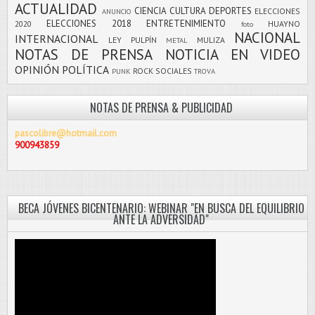
ACTUALIDAD
CIENCIA
CULTURA
DEPORTES
ELECCIONES
ANUNCIO
ELECCIONES 2018
ENTRETENIMIENTO
2020
HUAYNO
foto
NACIONAL
INTERNACIONAL
LEY PULPÍN
MULIZA
METAL
NOTAS DE PRENSA
NOTICIA EN VIDEO
OPINIÓN
POLÍTICA
ROCK
SOCIALES
PUNK
TROVA
NOTAS DE PRENSA & PUBLICIDAD
pascolibre@hotmail.com
900943859
BECA JÓVENES BICENTENARIO: WEBINAR "EN BUSCA DEL EQUILIBRIO
ANTE LA ADVERSIDAD"