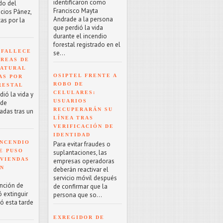
identificaron como
do del
Francisco Mayta
acios Pánez,
Andrade a la persona
as por la
que perdió la vida
durante el incendio
forestal registrado en el
 FALLECE
se...
ÁREAS DE
NATURAL
OSIPTEL FRENTE A
AS POR
ROBO DE
RESTAL
CELULARES:
ió la vida y
USUARIOS
 de
RECUPERARÁN SU
adas tras un
LÍNEA TRAS
VERIFICACIÓN DE
IDENTIDAD
NCENDIO
Para evitar fraudes o
E PUSO
suplantaciones, las
IVIENDAS
empresas operadoras
EN
deberán reactivar el
servicio móvil después
ención de
de confirmar que la
 extinguir
persona que so...
ró esta tarde
EXREGIDOR DE