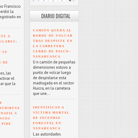
mo Francisco
erdió la
DIARIO DIGITAL
registrado en
CAMIÓN QUEDA AL
BORDE DE VOLCAR
NTE A
TRAS DESPISTE EN
ULARES:
LA CARRETERA
CERRO DE PASCO–
 SU
YANAHUANCA
U n camión de pequeñas
N DE
dimensiones estuvo a
punto de volcar luego
es, las
de despistarse esta
tivar el
madrugada en el sector
ar que la
Huicra, en la carretera
que une...
E
IDENTIFICAN A
ATRIBUYE
VÍCTIMA MORTAL
NAFIL A
DE INCENDIO
NTOS
FORESTAL EN
 PIDE
YANAHUANCA
L as autoridades