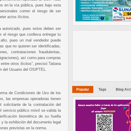
es en la vía pública, pues bajo esta
ersonales corren el riesgo de ser
ter actos ilícitos.
a autorizado, pues estos deben ser
el riesgo que conlleva entregar tu
 alto, pues un mal vendedor puede
as que no quieren ser identificadas,
nes, contrataciones fraudulentas,
migraciones), así como para compras
ntre otros ilícitos”, precisó Tatiana
ión del Usuario del OSIPTEL.
Popular
Tags
Blog Arc
orma de Condiciones de Uso de los
es, las empresas operadoras tienen
el solicitante de la contratación del
l servicio público móvil se valida la
erificación biométrica de su huella
 y la exhibición del documento legal
ones previstas en la norma.