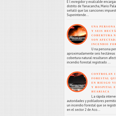
E l exregidor y exalcalde encarga
distrito de Yanacancha, Mario Pal
señaló que las sanciones impuest
Superintende...
UNA PERSONA
Y SEIS HECT
COBERTURA 
SON AFECTAD
INCENDIO FO
U na persona perd
aproximadamente seis hectáreas
cobertura natural resultaron afect
incendio forestal registrado ...
CONTROLAN I
FORESTAL QU
EN RIESGO V
Y HOSPITAL 
HUARIACA
L a rápida interv
autoridades y pobladores permitió
un incendio forestal que se regist
en el sector 2 de Aco...