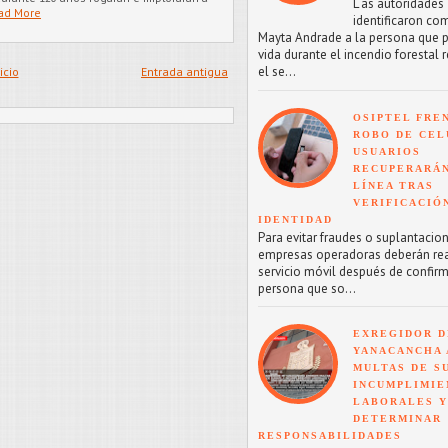
L as autoridades
ad More
identificaron co
Mayta Andrade a la persona que p
vida durante el incendio forestal 
el se...
icio
Entrada antigua
OSIPTEL FRE
ROBO DE CEL
USUARIOS
RECUPERARÁN
LÍNEA TRAS
VERIFICACIÓ
IDENTIDAD
Para evitar fraudes o suplantacion
empresas operadoras deberán reac
servicio móvil después de confirm
persona que so...
EXREGIDOR D
YANACANCHA 
MULTAS DE SU
INCUMPLIMIE
LABORALES Y
DETERMINAR
RESPONSABILIDADES