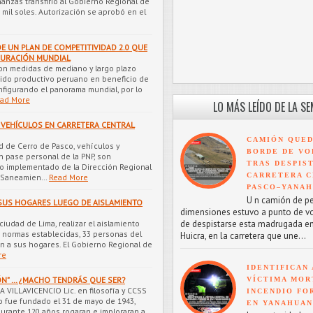
anzas transfirió al Gobierno Regional de
 mil soles. Autorización se aprobó en el
E UN PLAN DE COMPETITIVIDAD 2.0 QUE
GURACIÓN MUNDIAL
con medidas de mediano y largo plazo
ejido productivo peruano en beneficio de
onfigurando el panorama mundial, por lo
ad More
LO MÁS LEÍDO DE LA S
 VEHÍCULOS EN CARRETERA CENTRAL
CAMIÓN QUED
d de Cerro de Pasco, vehículos y
BORDE DE VO
 pase personal de la PNP, son
TRAS DESPIS
o implementado de la Dirección Regional
CARRETERA C
y Saneamien…
Read More
PASCO–YANA
U n camión de p
SUS HOGARES LUEGO DE AISLAMIENTO
dimensiones estuvo a punto de v
iudad de Lima, realizar el aislamiento
de despistarse esta madrugada en
s normas establecidas, 33 personas del
Huicra, en la carretera que une...
on a sus hogares. El Gobierno Regional de
re
IDENTIFICAN 
IÓN” … ¿MACHO TENDRÁS QUE SER?
VÍCTIMA MOR
 VILLAVICENCIO Lic. en filosofía y CCSS
INCENDIO FO
 fue fundado el 31 de mayo de 1943,
EN YANAHUA
urante 120 años rogaran e imploraran a