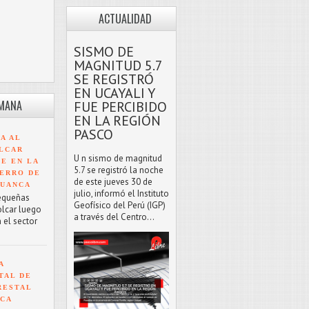
ACTUALIDAD
SISMO DE
MAGNITUD 5.7
SE REGISTRÓ
EN UCAYALI Y
EMANA
FUE PERCIBIDO
EN LA REGIÓN
PASCO
A AL
LCAR
U n sismo de magnitud
TE EN LA
5.7 se registró la noche
ERRO DE
de este jueves 30 de
HUANCA
julio, informó el Instituto
equeñas
Geofísico del Perú (IGP)
olcar luego
a través del Centro...
 el sector
A
TAL DE
RESTAL
NCA