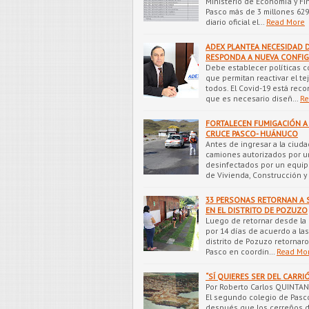
Ministerio de Economía y Fin
Pasco más de 3 millones 629
diario oficial el…
Read More
ADEX PLANTEA NECESIDAD D
RESPONDA A NUEVA CONFI
Debe establecer políticas 
que permitan reactivar el t
todos. El Covid-19 está rec
que es necesario diseñ…
Re
FORTALECEN FUMIGACIÓN A
CRUCE PASCO- HUÁNUCO
Antes de ingresar a la ciuda
camiones autorizados por un
desinfectados por un equip
de Vivienda, Construcción 
33 PERSONAS RETORNAN A 
EN EL DISTRITO DE POZUZO
Luego de retornar desde la c
por 14 días de acuerdo a la
distrito de Pozuzo retornar
Pasco en coordin…
Read Mo
“SÍ QUIERES SER DEL CARR
Por Roberto Carlos QUINTANA
El segundo colegio de Pasco
después que los cerreños d