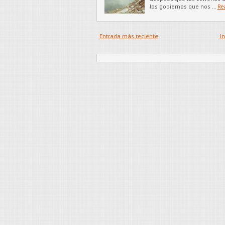
los gobiernos que nos …
Re
Entrada más reciente
In