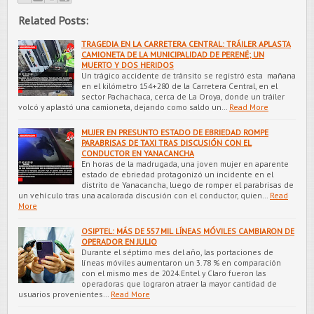
Related Posts:
TRAGEDIA EN LA CARRETERA CENTRAL: TRÁILER APLASTA
CAMIONETA DE LA MUNICIPALIDAD DE PERENÉ; UN
MUERTO Y DOS HERIDOS
Un trágico accidente de tránsito se registró esta mañana
en el kilómetro 154+280 de la Carretera Central, en el
sector Pachachaca, cerca de La Oroya, donde un tráiler
volcó y aplastó una camioneta, dejando como saldo un…
Read More
MUJER EN PRESUNTO ESTADO DE EBRIEDAD ROMPE
PARABRISAS DE TAXI TRAS DISCUSIÓN CON EL
CONDUCTOR EN YANACANCHA
En horas de la madrugada, una joven mujer en aparente
estado de ebriedad protagonizó un incidente en el
distrito de Yanacancha, luego de romper el parabrisas de
un vehículo tras una acalorada discusión con el conductor, quien…
Read
More
OSIPTEL: MÁS DE 557 MIL LÍNEAS MÓVILES CAMBIARON DE
OPERADOR EN JULIO
Durante el séptimo mes del año, las portaciones de
líneas móviles aumentaron un 3.78 % en comparación
con el mismo mes de 2024.Entel y Claro fueron las
operadoras que lograron atraer la mayor cantidad de
usuarios provenientes…
Read More