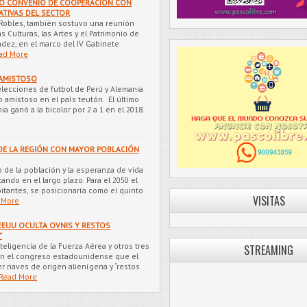
MÓ CONVENIO DE COOPERACIÓN CON
ATIVAS DEL SECTOR
na Robles, también sostuvo una reunión
as Culturas, las Artes y el Patrimonio de
ndez, en el marco del IV Gabinete
ad More
 AMISTOSO
elecciones de futbol de Perú y Alemania
 amistoso en el país teutón. El último
 ganó a la bicolor por 2 a 1 en el 2018.
 DE LA REGIÓN CON MAYOR POBLACIÓN
to de la población y la esperanza de vida
ndo en el largo plazo. Para el 2050 el
bitantes, se posicionaría como el quinto
VISITAS
 More
EEUU OCULTA OVNIS Y RESTOS
”
nteligencia de la Fuerza Aérea y otros tres
STREAMING
 en el congreso estadounidense que el
 naves de origen alienígena y “restos
Read More