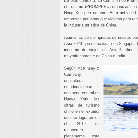
En este contexto, La Comisión de Promoc
el Turismo (PROMPERÚ) organizará una
Hong Kong en octubre. Esta actividad c
empresas peruanas que viajarán para ret
la industria turística de China.
Asimismo, seis empresas de nuestro país
Asia 2023 que se realizará en Singapur. I
industria de viajes de Asia-Pacífico
mayoritariamente de China e India.
Según McKinsey &
Company,
consultora
estadounidense
con sede central en
Nueva York, las
cifras de turismo
chino en el exterior
que se lograron en
el 2019 se
recuperará
plenamente este