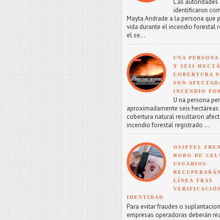
L as autoridades
identificaron co
Mayta Andrade a la persona que p
vida durante el incendio forestal 
el se...
UNA PERSONA
Y SEIS HECT
COBERTURA 
SON AFECTAD
INCENDIO FO
U na persona perd
aproximadamente seis hectáreas
cobertura natural resultaron afect
incendio forestal registrado ...
OSIPTEL FRE
ROBO DE CEL
USUARIOS
RECUPERARÁN
LÍNEA TRAS
VERIFICACIÓ
IDENTIDAD
Para evitar fraudes o suplantacion
empresas operadoras deberán reac