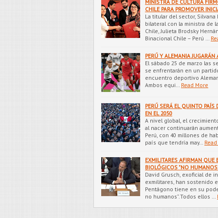
MINISTRA DE CULTURA FIR
CHILE PARA PROMOVER INICI
La titular del sector, Silva
bilateral con la ministra de l
Chile, Julieta Brodsky Herná
Binacional Chile – Perú …
Re
PERÚ Y ALEMANIA JUGARÁN
El sábado 25 de marzo las s
se enfrentarán en un partido
encuentro deportivo Alemania
Ambos equi…
Read More
PERÚ SERÁ EL QUINTO PAÍS
EN EL 2050
A nivel global, el crecimien
al nacer continuarán aumenta
Perú, con 40 millones de ha
país que tendría may…
Read
EXMILITARES AFIRMAN QUE 
BIOLÓGICOS "NO HUMANOS
David Grusch, exoficial de i
exmilitares, han sostenido
Pentágono tiene en su poder
no humanos”.Todos ellos …