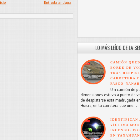
icio
Entrada antigua
LO MÁS LEÍDO DE LA S
CAMIÓN QUED
BORDE DE VO
TRAS DESPIS
CARRETERA C
PASCO–YANA
U n camión de p
dimensiones estuvo a punto de v
de despistarse esta madrugada en
Huicra, en la carretera que une...
IDENTIFICAN 
VÍCTIMA MOR
INCENDIO FO
EN YANAHUA