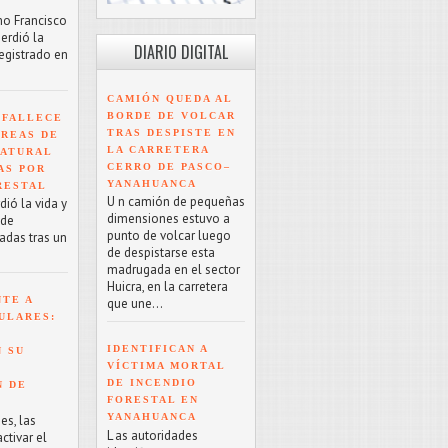
mo Francisco
erdió la
DIARIO DIGITAL
registrado en
CAMIÓN QUEDA AL
BORDE DE VOLCAR
 FALLECE
TRAS DESPISTE EN
ÁREAS DE
LA CARRETERA
NATURAL
CERRO DE PASCO–
AS POR
YANAHUANCA
RESTAL
U n camión de pequeñas
ió la vida y
dimensiones estuvo a
 de
punto de volcar luego
adas tras un
de despistarse esta
madrugada en el sector
Huicra, en la carretera
NTE A
que une...
ULARES:
IDENTIFICAN A
 SU
VÍCTIMA MORTAL
DE INCENDIO
N DE
FORESTAL EN
YANAHUANCA
es, las
L as autoridades
tivar el