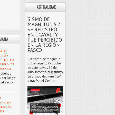
ACTUALIDAD
SISMO DE
MAGNITUD 5.7
SE REGISTRÓ
EN UCAYALI Y
EMANA
FUE PERCIBIDO
EN LA REGIÓN
PASCO
A AL
LCAR
U n sismo de magnitud
TE EN LA
5.7 se registró la noche
ERRO DE
de este jueves 30 de
HUANCA
julio, informó el Instituto
equeñas
Geofísico del Perú (IGP)
olcar luego
a través del Centro...
 el sector
A
TAL DE
RESTAL
NCA