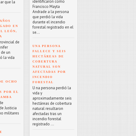
identificaron como
ar que la
Francisco Mayta
Andrade a la persona
que perdió la vida
 AÑOS
durante el incendio
GADO EN
forestal registrado en el
EL LEÓN,
se...
A
rovincial de
UNA PERSONA
nifer
FALLECE Y SEIS
o de un
HECTÁREAS DE
ó la vida
COBERTURA
NATURAL SON
AFECTADAS POR
INCENDIO
DE OCHO
FORESTAL
U na persona perdió la
S POR EL
vida y
BAMBA
aproximadamente seis
de
hectáreas de cobertura
e Justicia
natural resultaron
ho militares
afectadas tras un
incendio forestal
registrado ...
E