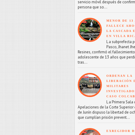
servicio móvil después de confirm
persona que so...
MENOR DE 13
FALLECE AHO
LA CASCADA 
EN VILLA RIC
L a subprefecta p
Pasco, Jhanet Jhe
Resines, confirmó el fallecimient
adolescente de 13 años que perdi
tras...
ORDENAN LA
LIBERACIÓN 
MILITARES
INVESTIGADO
CASO COLCA
L a Primera Sala 
Apelaciones de la Corte Superior d
de Junín dispuso la libertad de oc
que cumplían prisión prevent...
EXREGIDOR D