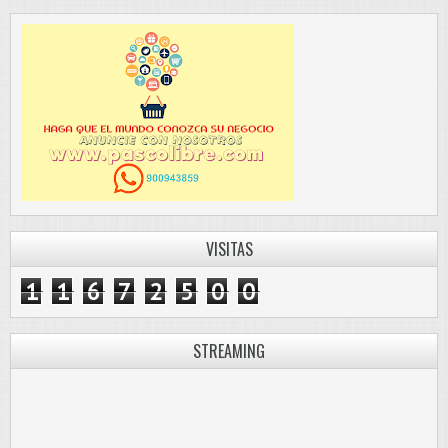
VISITAS
1
1
6
7
2
5
0
0
STREAMING