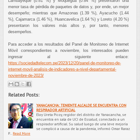
Lambayeque (0.81 %) y Moquegua (0.84 %) presentaron una
menor tasa de pérdida de paquetes de datos y, por ende, un mejor
desempeño; mientras que Amazonas (1.39 %), Ayacucho (1.44
%), Cajamarca (1.46 %), Huancavelica (1.64 %) y Loreto (4.20 %)
presentaron los valores más altos y, por tanto, menores
desempeños.
Para acceder a los resultados del Panel de Monitoreo de Internet
Móvil correspondientes a noviembre, los interesados pueden
ingresar al siguiente enlace:
https://sociedadtelecom.pe/2023/12/20/panel-de-monitoreo-de-
internet-movil-analisis-de-indicadores-a-nivel-departamental-
noviembre-de-2023/
Related Posts:
YANACANCHA: TENIENTE ALCALDE SE ENCUENTRA CON
RESPIRADOR ARTIFICIAL
Eloy Ureta Picoy, regidor del distrito de Yanacancha, se
encuentra en sala de UCI de Essalud, conectado a un
respirador artificial. Su salud luego de una leve mejoría
se complicó a causa de la pandemia, informó Omar Raraz
P…
Read More