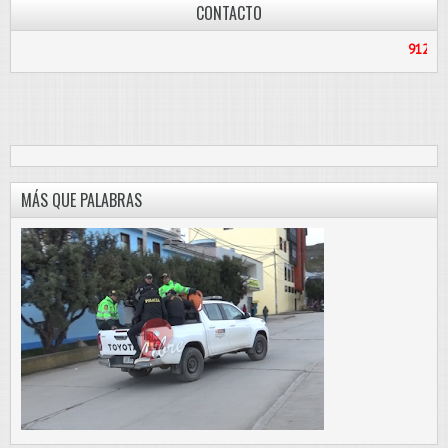
CONTACTO
912187056
/
PASCO
MÁS QUE PALABRAS