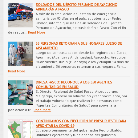
SOLDADOS DEL EJÉRCITO PERUANO DE AYACUCHO
ARRIBARÁN A PASCO
A raíz de la ampliación del estado de emergencia
sanitaria por 90 días en el país, el gobernador Pedro
Ubaldo, informó que más de 40 soldados del Ejército
Peruano de Ayacucho, se trasladarán a Pasco. Con el fin
de resgua…
Read More
35 PERSONAS RETORNAN A SUS HOGARES LUEGO DE
AISLAMIENTO
Luego de ser trasladados desde las regiones de Cusco,
Apurímac (Abancay y Andahuaylas), Ayacucho, Arequipa,
Huancavelica, Junín (Huancayo) e Ica y cumplir 14 días de
aislamiento, 36 personas retornan a sus hogares. Fam…
Read More
DIRESA PASCO: RECONOCE A LOS 550 AGENTES
COMUNITARIOS EN SALUD
El Director Regional de Salud Pasco, Alcedo Jorges
Melgarejo, expresó su admiración y reconocimiento, por
el trabajo voluntario que realizan las personas como
“Agentes Comunitarios de Salud”, para apoyar a la
población a tr…
Read More
CONTINUAMOS CON EJECUCIÓN DE PRESUPUESTO PARA
AFRONTAR LA COVID-19
El trabajo permanente del gobernador Pedro Ubaldo,
unidades ejecutoras y funcionarios del gobierno