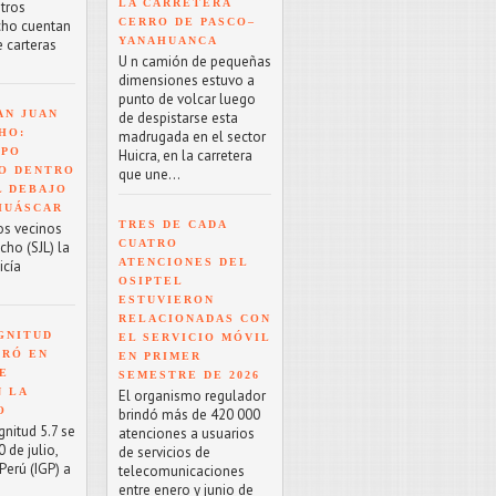
LA CARRETERA
tros
CERRO DE PASCO–
cho cuentan
YANAHUANCA
e carteras
U n camión de pequeñas
dimensiones estuvo a
punto de volcar luego
AN JUAN
de despistarse esta
HO:
madrugada en el sector
RPO
Huicra, en la carretera
O DENTRO
que une...
L DEBAJO
HUÁSCAR
TRES DE CADA
os vecinos
CUATRO
cho (SJL) la
ATENCIONES DEL
icía
OSIPTEL
ESTUVIERON
RELACIONADAS CON
GNITUD
EL SERVICIO MÓVIL
TRÓ EN
EN PRIMER
UE
SEMESTRE DE 2026
N LA
El organismo regulador
O
brindó más de 420 000
nitud 5.7 se
atenciones a usuarios
 de julio,
de servicios de
Perú (IGP) a
telecomunicaciones
entre enero y junio de