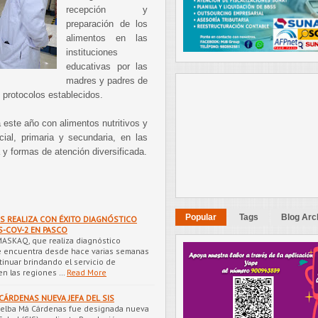
recepción y
preparación de los
alimentos en las
instituciones
educativas por las
madres y padres de
 protocolos establecidos.
este año con alimentos nutritivos y
ial, primaria y secundaria, en las
y formas de atención diversificada.
Popular
Tags
Blog Arc
S REALIZA CON ÉXITO DIAGNÓSTICO
S-COV-2 EN PASCO
MASKAQ, que realiza diagnóstico
se encuentra desde hace varias semanas
tinuar brindando el servicio de
n las regiones …
Read More
CÁRDENAS NUEVA JEFA DEL SIS
 Melba Má Cárdenas fue designada nueva