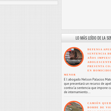
LO MÁS LEÍDO DE LA S
DEFENSA APE
SENTENCIA D
AÑOS IMPUES
ADOLESCENT
PRESUNTA CO
EN HOMICIDI
MENOR
E l abogado Nelson Palacios Mat
que presentará un recurso de ape
contra la sentencia que impone c
de internamiento...
CAMIÓN QUED
BORDE DE VO