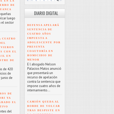
TE EN LA
ERRO DE
HUANCA
DIARIO DIGITAL
equeñas
olcar luego
 el sector
DEFENSA APELARÁ
SENTENCIA DE
CUATRO AÑOS
IMPUESTA A
A CUATRO
ADOLESCENTE POR
DEL
PRESUNTA
UVIERON
COAUTORÍA EN
S CON EL
HOMICIDIO DE
VIL EN
MENOR
STRE DE
E l abogado Nelson
Palacios Matos anunció
ás de 420
que presentará un
icios de
recurso de apelación
 junio de
contra la sentencia que
impone cuatro años de
internamiento...
ROS DE
ORI YA
CAMIÓN QUEDA AL
GRADO EL
BORDE DE VOLCAR
TIVO
TRAS DESPISTE EN
antes del