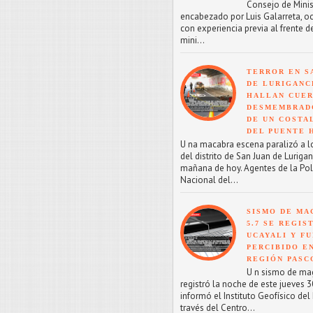
Consejo de Minis
encabezado por Luis Galarreta, o
con experiencia previa al frente d
mini...
TERROR EN S
DE LURIGANC
HALLAN CUE
DESMEMBRAD
DE UN COSTA
DEL PUENTE 
U na macabra escena paralizó a l
del distrito de San Juan de Lurigan
mañana de hoy. Agentes de la Pol
Nacional del...
SISMO DE MA
5.7 SE REGIS
UCAYALI Y F
PERCIBIDO E
REGIÓN PASC
U n sismo de mag
registró la noche de este jueves 30
informó el Instituto Geofísico del 
través del Centro...