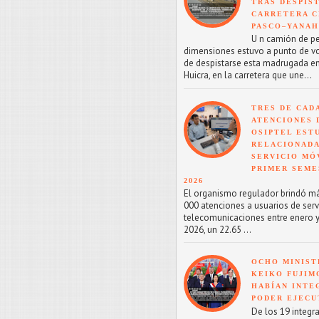
TRAS DESPIS
CARRETERA C
PASCO–YANA
U n camión de p
dimensiones estuvo a punto de v
de despistarse esta madrugada en
Huicra, en la carretera que une...
TRES DE CAD
ATENCIONES 
OSIPTEL EST
RELACIONADA
SERVICIO MÓ
PRIMER SEME
2026
El organismo regulador brindó m
000 atenciones a usuarios de serv
telecomunicaciones entre enero y
2026, un 22.65 ...
OCHO MINIST
KEIKO FUJIM
HABÍAN INTE
PODER EJECU
De los 19 integr