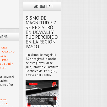
ACTUALIDAD
SISMO DE
MAGNITUD 5.7
SE REGISTRÓ
EN UCAYALI Y
EMANA
FUE PERCIBIDO
EN LA REGIÓN
PASCO
LARÁ
E CUATRO
U n sismo de magnitud
TA A
5.7 se registró la noche
E POR
de este jueves 30 de
AUTORÍA
julio, informó el Instituto
O DE
Geofísico del Perú (IGP)
a través del Centro...
os anunció
lación
uatro años
A AL
LCAR