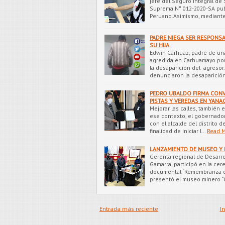
jefe del Seguro Integral de
Suprema N° 012-2020-SA publi
Peruano.Asimismo, mediant
PADRE NIEGA SER RESPONSA
SU HIJA.
Edwin Carhuaz, padre de un
agredida en Carhuamayo por
la desaparición del agresor.
denunciaron la desaparició
PEDRO UBALDO FIRMA CONV
PISTAS Y VEREDAS EN YAN
Mejorar las calles, también 
ese contexto, el gobernador
con el alcalde del distrito 
finalidad de iniciar l…
Read 
LANZAMIENTO DE MUSEO Y 
Gerenta regional de Desarr
Gamarra, participó en la ce
documental “Remembranza de
presentó el museo minero “
Entrada más reciente
In