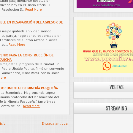
 Salud (SIS) mediante Resolución
cada hoy en el Diario Oficial El
e Resolución S…
Read More
BLE EN DESAPARICIÓN DEL AGRESOR DE
a mejor grabada en video siendo
 su pareja, negó ser el responsable en
Familiares de Clintón Arzapalo Javier
n su…
Read More
ENIO PARA LA CONSTRUCCIÓN DE
ACANCHA
es mejorar el progreso de la ciudad. En
 Pedro Ubaldo Polinar, firmó un convenio
de Yanacancha, Omar Raraz con la única
More
VISITAS
DOCUMENTAL DE MINERÍA PASQUEÑA
ollo Económico, Mag. Amanda López
remonia protocolar del lanzamiento del
 la Minería Pasqueña”, también se
Centro de Int…
Read More
STREAMING
icio
Entrada antigua