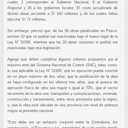
cuales 2 corresponden al
Gobierno Nacional, 8 al Gobierno
Regional y 26 a los gobiernos locales. El costo actualizado de
dichas obras
asciende a S/ 160 millones y de los cuales faltan
ejecutar S/ 72 millones.
Sin embargo, precisó que, de las 36 obras paralizadas en Pasco,
existen 10 que no podrán ser reactivadas bajo
el marco legal de la
Ley N° 31589, mientras que las 26 obras restantes si podrán ser
reactivadas bajo esa
legislación.
Agregó que deben cumplirse algunos criterios propuestos por el
máximo ente del Sistema Nacional de Control
(SNC), tales como:
le sea aplicable la Ley N° 31589; que su ejecución pueda concluir
en un plazo máximo de dos
años; que la paralización de la obra
se haya configurado en los últimos tres años; que el avance de
ejecución física
de obra sea mayor o igual al 70%; que el sector
recurrente de la obra sea: transportes y comunicaciones, vivienda,
construcción y saneamiento, entre otros prioritarios para la región;
y, que la obra esté ubicada en una provincia
con nivel de pobreza
mayor al promedio nacional.
“Esto debe ser un esfuerzo conjunto entre la Contraloría, los
congresistas, el Ejecutivo y las autoridades de cada
región donde