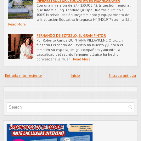
INFRAESTRUCTURA EDUCATIVA EN HUANCABAMBA
Con una inversión de S/.4’130,935.42, la gestión regional
que lidera el Ing. Teódulo Quispe Huertas culminó al
100% la rehabilitación, mejoramiento y equipamiento de
la Institución Educativa Integrada N° 34019 “Petronila Sá…
Read More
FERNANDO DE SZYSZLO, EL GRAN PINTOR
Por Roberto Carlos QUINTANA VILLAVICENCIO Lic. En
filosofía Fernando de Szyszlo ha muerto y junto a él
también su esposa, amiga, compañera y amante; la
casualidad del asunto fenomenológico ha hecho
converger a la muer…
Read More
Entrada más reciente
Inicio
Entrada antigua