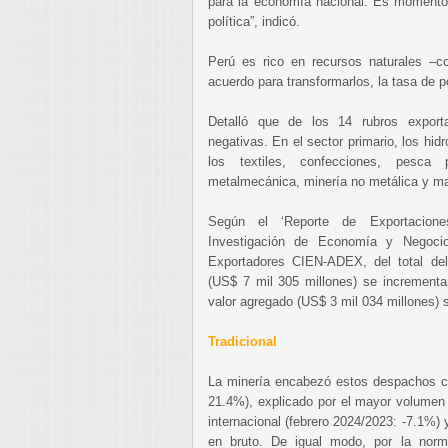
para la economía nacional. Es momento 
política”, indicó.
Perú es rico en recursos naturales –co
acuerdo para transformarlos, la tasa de 
Detalló que de los 14 rubros exporta
negativas. En el sector primario, los hidr
los textiles, confecciones, pesca
metalmecánica, minería no metálica y m
Según el ‘Reporte de Exportacione
Investigación de Economía y Negoci
Exportadores CIEN-ADEX, del total del 
(US$ 7 mil 305 millones) se incrementa
valor agregado (US$ 3 mil 034 millones) 
Tradicional
La minería encabezó estos despachos co
21.4%), explicado por el mayor volumen 
internacional (febrero 2024/2023: -7.1%)
en bruto. De igual modo, por la norma