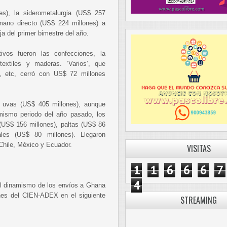
es), la siderometalurgia (US$ 257
mano directo (US$ 224 millones) a
a del primer bimestre del año.
ivos fueron las confecciones, la
textiles y maderas. ‘Varios’, que
ía, etc, cerró con US$ 72 millones
s uvas (US$ 405 millones), aunque
mismo periodo del año pasado, los
US$ 156 millones), paltas (US$ 86
ales (US$ 80 millones). Llegaron
Chile, México y Ecuador.
VISITAS
1
1
6
6
6
7
4
 el dinamismo de los envíos a Ghana
ones del CIEN-ADEX en el siguiente
STREAMING