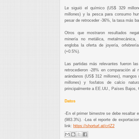
Le siguió el químico (US$ 329 millon
millones) y la pesca para consumo hu
pesar de retroceder -36%, la tasa más baj
Otros que mostraron resultados negat
minería no metálica, metalmecánica, 
engloba la oferta de joyería, orfebrer
(+0.5%).
Las partidas más relevantes fueron la
retrocedieron -28% en comparación al 
arándanos (US$ 312 millones), mangos (
millones) y fosfatos de calcio natur
principalmente a EE.UU., Países Bajos, 
Datos
-En el primer bimestre se debe resaltar
(983.3%). -Lea el reporte de exportaci
link:
https://shorturl.at/crIZ2