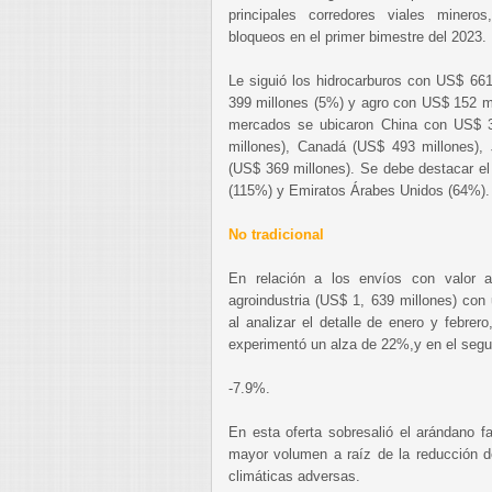
principales corredores viales minero
bloqueos en el primer bimestre del 2023.
Le siguió los hidrocarburos con US$ 66
399 millones (5%) y agro con US$ 152 mi
mercados se ubicaron China con US$ 3
millones), Canadá (US$ 493 millones),
(US$ 369 millones). Se debe destacar el
(115%) y Emiratos Árabes Unidos (64%).
No tradicional
En relación a los envíos con valor ag
agroindustria (US$ 1, 639 millones) con
al analizar el detalle de enero y febre
experimentó un alza de 22%,y en el seg
-7.9%.
En esta oferta sobresalió el arándano f
mayor volumen a raíz de la reducción de
climáticas adversas.