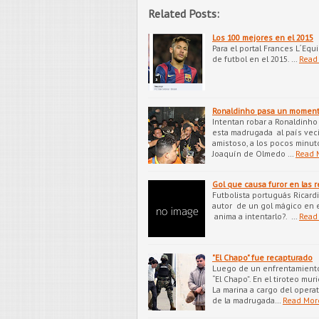
Related Posts:
Los 100 mejores en el 2015
Para el portal Frances L´Eq
de futbol en el 2015. …
Read
Ronaldinho pasa un momen
Intentan robar a Ronaldinho 
esta madrugada al país veci
amistoso, a los pocos minut
Joaquín de Olmedo …
Read 
Gol que causa furor en las 
Futbolista portuguás Ricardi
autor de un gol mágico en 
anima a intentarlo?. …
Read
"El Chapo" fue recapturado
Luego de un enfrentamiento
“El Chapo”. En el tiroteo mu
La marina a cargo del operat
de la madrugada…
Read Mor