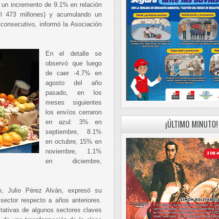
o un incremento de 9.1% en relación
l 473 millones) y acumulando un
consecutivo, informó la Asociación
En el detalle se
observó que luego
de caer -4.7% en
agosto del año
pasado, en los
meses siguientes
los envíos cerraron
en azul: 3% en
¡ÚLTIMO MINUTO!
septiembre, 8.1%
en octubre, 15% en
noviembre, 1.1%
en diciembre,
.
o, Julio Pérez Alván, expresó su
sector respecto a años anteriores.
tativas de algunos sectores claves