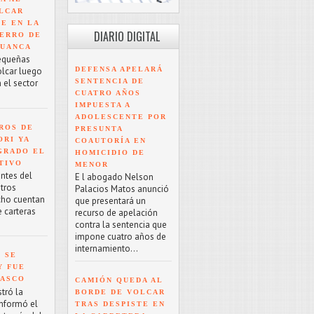
LCAR
TE EN LA
DIARIO DIGITAL
ERRO DE
HUANCA
equeñas
DEFENSA APELARÁ
olcar luego
SENTENCIA DE
 el sector
CUATRO AÑOS
IMPUESTA A
ADOLESCENTE POR
ROS DE
PRESUNTA
ORI YA
COAUTORÍA EN
GRADO EL
HOMICIDIO DE
TIVO
MENOR
antes del
E l abogado Nelson
tros
Palacios Matos anunció
cho cuentan
que presentará un
e carteras
recurso de apelación
contra la sentencia que
impone cuatro años de
internamiento...
7 SE
Y FUE
PASCO
CAMIÓN QUEDA AL
tró la
BORDE DE VOLCAR
informó el
TRAS DESPISTE EN