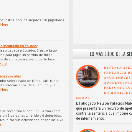
uipe, estos son los mejores 100 jugadores
 More
to incómodo en Ecuador
a su llegada a Ecuador. El astro llegó
LO MÁS LEÍDO DE LA S
no para jugar un partido de futbol
os de su llegada al aeropuerto José
More
DEFENSA APE
SENTENCIA D
redes sociales
AÑOS IMPUES
nho seleccinado de fútbol sala, fue el
ADOLESCENT
el entrenamiento de su equipo, ¿Se
PRESUNTA CO
 More
EN HOMICIDI
MENOR
E l abogado Nelson Palacios Mat
que presentará un recurso de ape
 se recapturo a Joaquin Guzmán Loera
contra la sentencia que impone c
rieron 5 personas 1 herido y 6 detenidos.
de internamiento...
ivo inició sus actividades desde las 4:30
e
CAMIÓN QUED