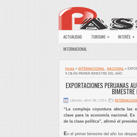
»
»
ACTUALIDAD
TURISMO
INTERÉS
INTERNACIONAL
Home
»
INTERNACIONAL
,
NACIONAL
» EXPO
9.1% EN PRIMER BIMESTRE DEL AÑO
EXPORTACIONES PERUANAS AU
BIMESTRE 
sábado, abril 06, 2024
INTERNACION
“La compleja coyuntura afecta las e
clave para la economía nacional. E
de la clase política”, afirmó el presid
E
n el primer bimestre del año los despa