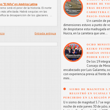
 "El Niño" en América Latina
BORDE DE VO
no será el peor de la historia. El norte
TRAS DESPIS
a más afectada. Habrá sequías en las
CARRETERA C
fica la desaparición de los glaciares. …
PASCO–YANA
U n camión de p
dimensiones estuvo a punto de v
de despistarse esta madrugada en
Huicra, en la carretera que une...
icio
Entrada antigua
OCHO MINIST
KEIKO FUJIM
HABÍAN INTE
PODER EJECU
De los 19 integr
Consejo de Minis
encabezado por Luis Galarreta, o
con experiencia previa al frente d
mini...
SISMO DE MAGNITUD 5.
REGISTRÓ EN UCAYALI 
PERCIBIDO EN LA REGIÓN 
U n sismo de magnitud 5.7 se regis
noche de este jueves 30 de julio, 