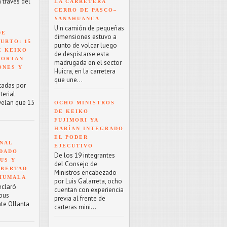
a través del
LA CARRETERA
CERRO DE PASCO–
YANAHUANCA
U n camión de pequeñas
DE
dimensiones estuvo a
URTO: 15
punto de volcar luego
E KEIKO
de despistarse esta
PORTAN
madrugada en el sector
ONES Y
Huicra, en la carretera
que une...
tadas por
terial
velan que 15
OCHO MINISTROS
DE KEIKO
FUJIMORI YA
HABÍAN INTEGRADO
EL PODER
NAL
EJECUTIVO
NDADO
De los 19 integrantes
US Y
del Consejo de
IBERTAD
Ministros encabezado
 HUMALA
por Luis Galarreta, ocho
eclaró
cuentan con experiencia
rpus
previa al frente de
nte Ollanta
carteras mini...