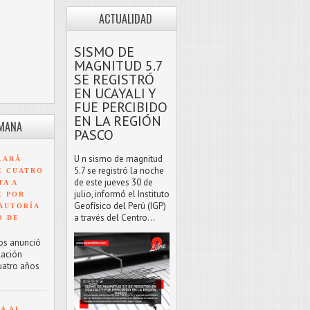
ACTUALIDAD
SISMO DE
MAGNITUD 5.7
SE REGISTRÓ
EN UCAYALI Y
FUE PERCIBIDO
EN LA REGIÓN
EMANA
PASCO
U n sismo de magnitud
LARÁ
5.7 se registró la noche
E CUATRO
de este jueves 30 de
TA A
julio, informó el Instituto
E POR
Geofísico del Perú (IGP)
AUTORÍA
a través del Centro...
O DE
os anunció
lación
uatro años
A AL