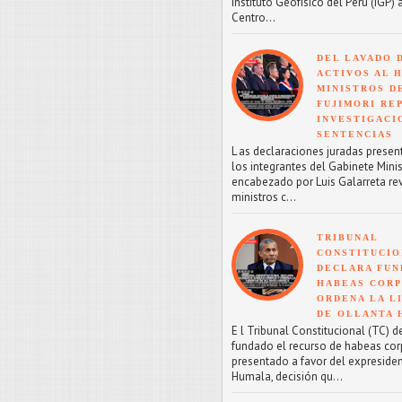
Instituto Geofísico del Perú (IGP) 
Centro...
DEL LAVADO 
ACTIVOS AL H
MINISTROS D
FUJIMORI RE
INVESTIGACI
SENTENCIAS
L as declaraciones juradas presen
los integrantes del Gabinete Minis
encabezado por Luis Galarreta re
ministros c...
TRIBUNAL
CONSTITUCIO
DECLARA FU
HABEAS CORP
ORDENA LA L
DE OLLANTA
E l Tribunal Constitucional (TC) d
fundado el recurso de habeas co
presentado a favor del expreside
Humala, decisión qu...