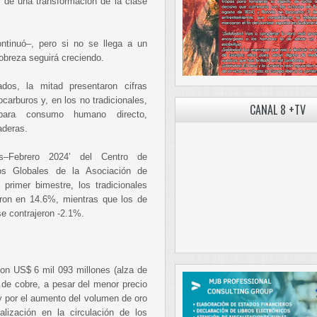
de una transformación de la clase
ntinuó–, pero si no se llega a un
pobreza seguirá creciendo.
dos, la mitad presentaron cifras
ocarburos y, en los no tradicionales,
CANAL 8 +TV
 para consumo humano directo,
aderas.
s–Febrero 2024’ del Centro de
os Globales de la Asociación de
primer bimestre, los tradicionales
ron en 14.6%, mientras que los de
se contrajeron -2.1%.
n US$ 6 mil 093 millones (alza de
de cobre, a pesar del menor precio
 y por el aumento del volumen de oro
lización en la circulación de los