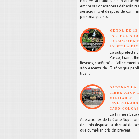
Para evitar fraudes o suplantacion
empresas operadoras deberán reac
servicio móvil después de confirm
persona que so...
MENOR DE 13
FALLECE AHO
LA CASCADA 
EN VILLA RIC
L a subprefecta p
Pasco, Jhanet Jhe
Resines, confirmó el fallecimient
adolescente de 13 años que perdi
tras...
ORDENAN LA
LIBERACIÓN 
MILITARES
INVESTIGADO
CASO COLCA
L a Primera Sala 
Apelaciones de la Corte Superior d
de Junín dispuso la libertad de oc
que cumplían prisión prevent...