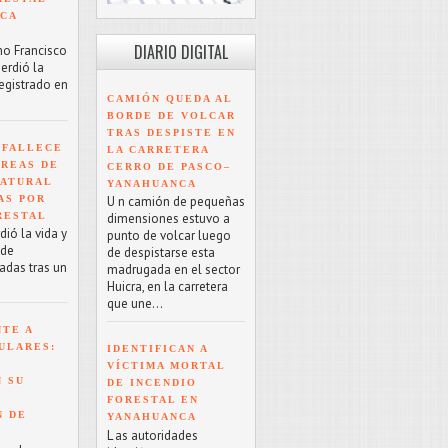
NCA
DIARIO DIGITAL
mo Francisco
erdió la
registrado en
CAMIÓN QUEDA AL
BORDE DE VOLCAR
TRAS DESPISTE EN
 FALLECE
LA CARRETERA
ÁREAS DE
CERRO DE PASCO–
NATURAL
YANAHUANCA
AS POR
U n camión de pequeñas
RESTAL
dimensiones estuvo a
ió la vida y
punto de volcar luego
 de
de despistarse esta
adas tras un
madrugada en el sector
Huicra, en la carretera
que une...
NTE A
ULARES:
IDENTIFICAN A
VÍCTIMA MORTAL
 SU
DE INCENDIO
FORESTAL EN
N DE
YANAHUANCA
L as autoridades