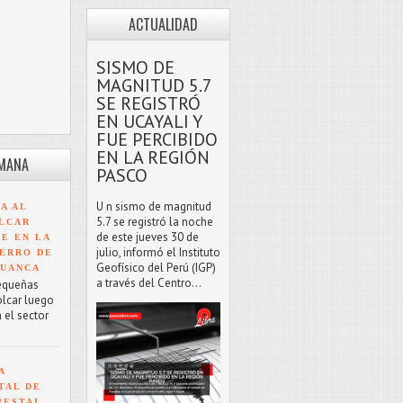
ACTUALIDAD
SISMO DE
MAGNITUD 5.7
SE REGISTRÓ
EN UCAYALI Y
FUE PERCIBIDO
EN LA REGIÓN
EMANA
PASCO
U n sismo de magnitud
A AL
5.7 se registró la noche
LCAR
de este jueves 30 de
TE EN LA
julio, informó el Instituto
ERRO DE
Geofísico del Perú (IGP)
HUANCA
a través del Centro...
equeñas
olcar luego
 el sector
A
TAL DE
RESTAL