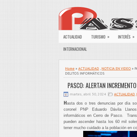
»
»
ACTUALIDAD
TURISMO
INTERÉS
INTERNACIONAL
Home
»
ACTUALIDAD
,
NOTICIA EN VIDEO
» P
DELITOS INFORMÁTICOS
PASCO: ALERTAN INCREMENTO
martes, abril 30, 2024
ACTUALIDAD
,
H
asta dos o tres denuncias por día son
coronel PNP Eduardo Dávila Llanos
informáticos en Cerro de Pasco. Transf
pueden ascender hasta los 60 mil soles
tener mucho cuidado a la población en c