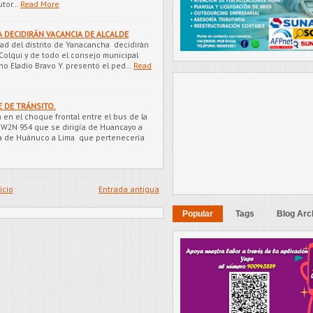
utor…
Read More
 DECIDIRÁN VACANCIA DE ALCALDE
ad del distrito de Yanacancha decidirán
 Colqui y de todo el consejo municipal
ano Eladio Bravo Y. presentó el ped…
Read
E DE TRÁNSITO.
 en el choque frontal entre el bus de la
 W2N 954 que se dirigía de Huancayo a
ba de Huánuco a Lima que pertenecería
icio
Entrada antigua
Popular
Tags
Blog Arc