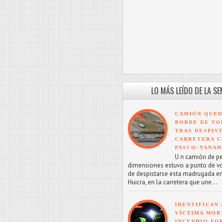
LO MÁS LEÍDO DE LA S
CAMIÓN QUED
BORDE DE VO
TRAS DESPIS
CARRETERA C
PASCO–YANA
U n camión de p
dimensiones estuvo a punto de v
de despistarse esta madrugada en
Huicra, en la carretera que une...
IDENTIFICAN 
VÍCTIMA MOR
INCENDIO FO