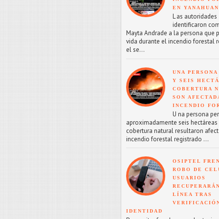
EN YANAHUA
L as autoridades
identificaron co
Mayta Andrade a la persona que p
vida durante el incendio forestal 
el se...
UNA PERSONA
Y SEIS HECT
COBERTURA 
SON AFECTAD
INCENDIO FO
U na persona perd
aproximadamente seis hectáreas
cobertura natural resultaron afect
incendio forestal registrado ...
OSIPTEL FRE
ROBO DE CEL
USUARIOS
RECUPERARÁN
LÍNEA TRAS
VERIFICACIÓ
IDENTIDAD