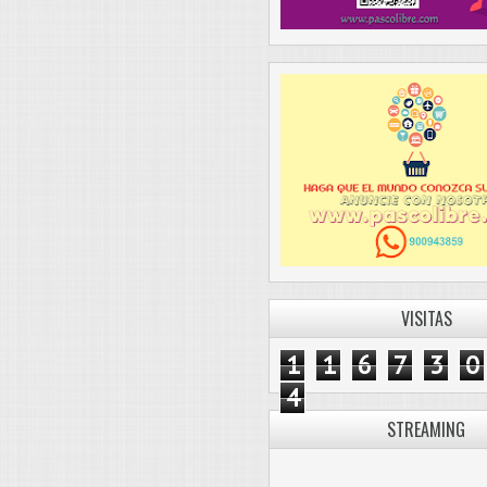
VISITAS
1
1
6
7
3
0
4
STREAMING