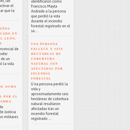
es, las
identificaron como
tivar el
Francisco Mayta
ar que la
Andrade a la persona
que perdió la vida
durante el incendio
forestal registrado en el
 AÑOS
se...
GADO EN
EL LEÓN,
A
UNA PERSONA
rovincial de
FALLECE Y SEIS
nifer
HECTÁREAS DE
o de un
COBERTURA
ó la vida
NATURAL SON
AFECTADAS POR
INCENDIO
FORESTAL
U na persona perdió la
DE OCHO
vida y
aproximadamente seis
S POR EL
hectáreas de cobertura
BAMBA
natural resultaron
de
afectadas tras un
e Justicia
incendio forestal
ho militares
registrado ...