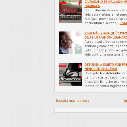
CIUDADANO ES HALLADO MUE
HUARIACA
Un hombre de 42 años, identi
vida esta mañana en el puent
Huariaca, provincia de Pasc
encuentran a la espe…
Read
VIVIR MÁS, ¿PARA QUÉ? A
DEJA HUÉRFANOS- LISANDRO
“La soledad afectiva es un v
sentido y convierte los año
Erikson, 1982, p. 210.La asp
vida confronta una tensión 
DETIENEN A SUJETO POR P
MENOR EN CHACAYÁN
Un sujeto fue detenido por 
dentro de la habitación de u
Chacayán. El hecho ocurrió 
individuo habría ingresado 
Entrada más reciente
In