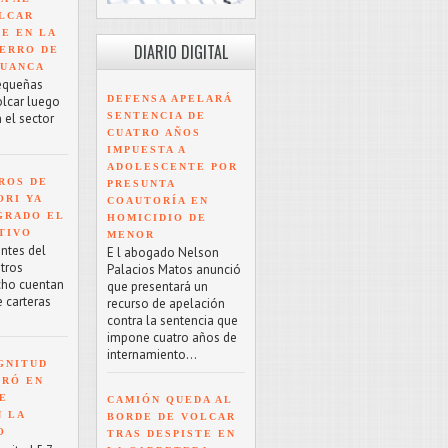
LCAR
TE EN LA
DIARIO DIGITAL
ERRO DE
HUANCA
equeñas
DEFENSA APELARÁ
olcar luego
SENTENCIA DE
 el sector
CUATRO AÑOS
IMPUESTA A
ADOLESCENTE POR
ROS DE
PRESUNTA
ORI YA
COAUTORÍA EN
GRADO EL
HOMICIDIO DE
TIVO
MENOR
antes del
E l abogado Nelson
tros
Palacios Matos anunció
cho cuentan
que presentará un
e carteras
recurso de apelación
contra la sentencia que
impone cuatro años de
internamiento...
GNITUD
TRÓ EN
UE
CAMIÓN QUEDA AL
N LA
BORDE DE VOLCAR
O
TRAS DESPISTE EN