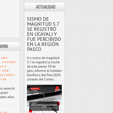
ACTUALIDAD
SISMO DE
MAGNITUD 5.7
SE REGISTRÓ
EN UCAYALI Y
FUE PERCIBIDO
EN LA REGIÓN
EMANA
PASCO
U n sismo de magnitud
LARÁ
5.7 se registró la noche
E CUATRO
de este jueves 30 de
TA A
julio, informó el Instituto
E POR
Geofísico del Perú (IGP)
AUTORÍA
a través del Centro...
O DE
os anunció
lación
uatro años
A AL