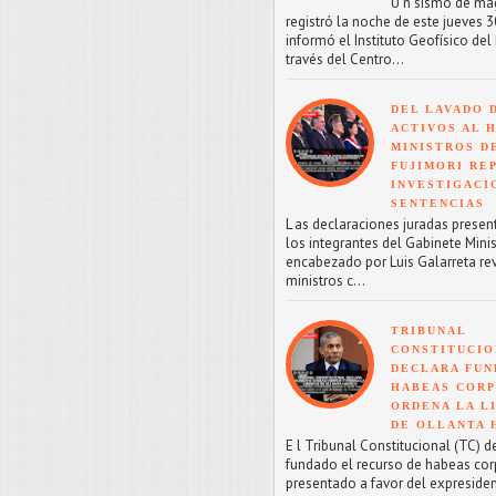
U n sismo de mag
registró la noche de este jueves 30
informó el Instituto Geofísico del 
través del Centro...
DEL LAVADO 
ACTIVOS AL H
MINISTROS D
FUJIMORI RE
INVESTIGACI
SENTENCIAS
L as declaraciones juradas presen
los integrantes del Gabinete Minis
encabezado por Luis Galarreta re
ministros c...
TRIBUNAL
CONSTITUCIO
DECLARA FU
HABEAS CORP
ORDENA LA L
DE OLLANTA
E l Tribunal Constitucional (TC) d
fundado el recurso de habeas co
presentado a favor del expreside