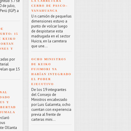
nitud 5.7 se
LA CARRETERA
 de julio,
CERRO DE PASCO–
Perú (IGP) a
YANAHUANCA
U n camión de pequeñas
dimensiones estuvo a
punto de volcar luego
DE
de despistarse esta
URTO: 15
madrugada en el sector
E KEIKO
Huicra, en la carretera
PORTAN
que une...
ONES Y
tadas por
OCHO MINISTROS
terial
DE KEIKO
velan que 15
FUJIMORI YA
HABÍAN INTEGRADO
EL PODER
EJECUTIVO
De los 19 integrantes
NAL
del Consejo de
NDADO
Ministros encabezado
US Y
por Luis Galarreta, ocho
IBERTAD
cuentan con experiencia
 HUMALA
previa al frente de
eclaró
carteras mini...
rpus
nte Ollanta