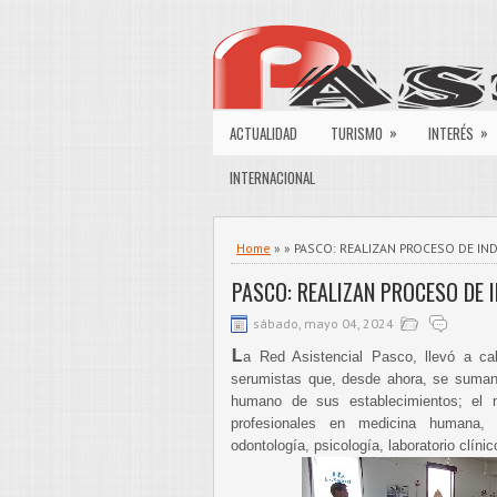
»
»
ACTUALIDAD
TURISMO
INTERÉS
INTERNACIONAL
Home
» » PASCO: REALIZAN PROCESO DE IN
PASCO: REALIZAN PROCESO DE 
sábado, mayo 04, 2024
L
a Red Asistencial Pasco, llevó a c
serumistas que, desde ahora, se suman p
humano de sus establecimientos; el 
profesionales en medicina humana, ob
odontología, psicología, laboratorio clínico