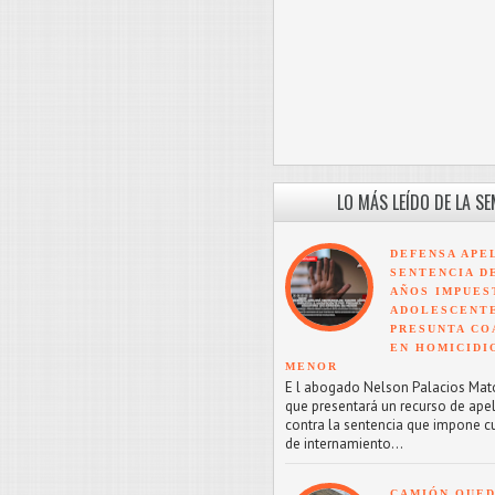
LO MÁS LEÍDO DE LA S
DEFENSA APE
SENTENCIA D
AÑOS IMPUES
ADOLESCENT
PRESUNTA CO
EN HOMICIDI
MENOR
E l abogado Nelson Palacios Mat
que presentará un recurso de ape
contra la sentencia que impone c
de internamiento...
CAMIÓN QUED