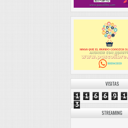
VISITAS
1
1
6
6
9
1
3
STREAMING