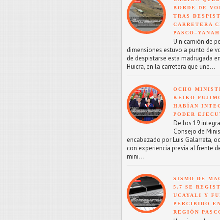
BORDE DE VO
TRAS DESPIS
CARRETERA C
PASCO–YANA
U n camión de p
dimensiones estuvo a punto de v
de despistarse esta madrugada en
Huicra, en la carretera que une...
OCHO MINIST
KEIKO FUJIM
HABÍAN INTE
PODER EJECU
De los 19 integr
Consejo de Minis
encabezado por Luis Galarreta, o
con experiencia previa al frente d
mini...
SISMO DE MA
5.7 SE REGIS
UCAYALI Y F
PERCIBIDO E
REGIÓN PASC