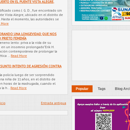
RTO EN EL PUENTE VISTA ALEGRE,
ficado como J. G. D., fue encontrado sin
e Vista Alegre, ubicado en el distrito de
o.Hasta el momento, las autoridades se
 More
VIZORANDO UNA LONGEVIDAD QUE NOS
 PRIETO FEMENÍA
eneno lento: priva a la vida de su
s en un insomnio prolongado”Erik H.
iración contemporánea de prolongar la
ética …
Read More
RESUNTO INTENTO DE AGRESIÓN CONTRA
la policía luego de ser sorprendido
na niña de 11 años, en el distrito de
en horas de la madrugada, cuando el
a la h…
Read More
Popular
Tags
Blog Arc
icio
Entrada antigua