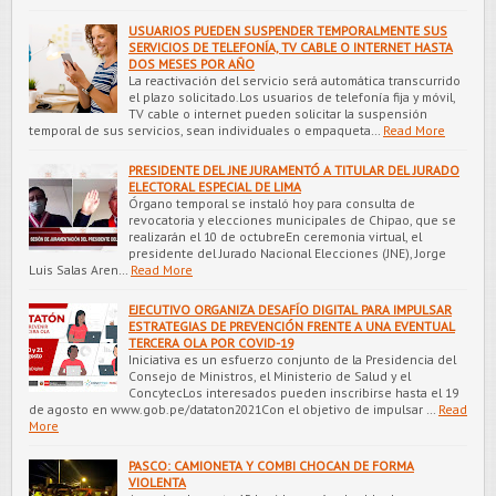
USUARIOS PUEDEN SUSPENDER TEMPORALMENTE SUS
SERVICIOS DE TELEFONÍA, TV CABLE O INTERNET HASTA
DOS MESES POR AÑO
La reactivación del servicio será automática transcurrido
el plazo solicitado.Los usuarios de telefonía fija y móvil,
TV cable o internet pueden solicitar la suspensión
temporal de sus servicios, sean individuales o empaqueta…
Read More
PRESIDENTE DEL JNE JURAMENTÓ A TITULAR DEL JURADO
ELECTORAL ESPECIAL DE LIMA
Órgano temporal se instaló hoy para consulta de
revocatoria y elecciones municipales de Chipao, que se
realizarán el 10 de octubreEn ceremonia virtual, el
presidente del Jurado Nacional Elecciones (JNE), Jorge
Luis Salas Aren…
Read More
EJECUTIVO ORGANIZA DESAFÍO DIGITAL PARA IMPULSAR
ESTRATEGIAS DE PREVENCIÓN FRENTE A UNA EVENTUAL
TERCERA OLA POR COVID-19
Iniciativa es un esfuerzo conjunto de la Presidencia del
Consejo de Ministros, el Ministerio de Salud y el
ConcytecLos interesados pueden inscribirse hasta el 19
de agosto en www.gob.pe/dataton2021Con el objetivo de impulsar …
Read
More
PASCO: CAMIONETA Y COMBI CHOCAN DE FORMA
VIOLENTA