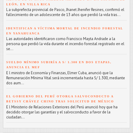
LEÓN, EN VILLA RICA
L a subprefecta provincial de Pasco, Jhanet Jhenifer Resines, confirmó el
fallecimiento de un adolescente de 13 años que perdió la vida tras...
IDENTIFICAN A VÍCTIMA MORTAL DE INCENDIO FORESTAL
EN YANAHUANCA
L as autoridades identificaron como Francisco Mayta Andrade a la
persona que perdió la vida durante el incendio forestal registrado en el
se...
SUELDO MÍNIMO SUBIRÍA A S/ 1.300 EN DOS ETAPAS,
ANUNCIA EL MEF
E l ministro de Economía y Finanzas, Elmer Cuba, anunció que la
Remuneración Mínima Vital será incrementada hasta S/ 1.300, mediante
dos aum...
EL GOBIERNO DEL PERÚ OTORGA SALVOCONDUCTO A
BETSSY CHÁVEZ CHINO TRAS SOLICITUD DE MÉXICO
E l Ministerio de Relaciones Exteriores del Perú anunció hoy que ha
decidido otorgar las garantías y el salvoconducto a favor de la
ciudadan...