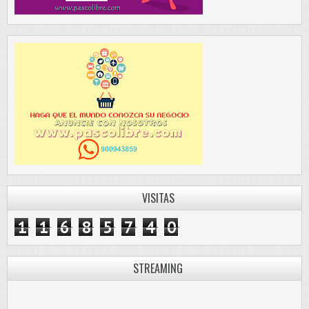
VISITAS
1
1
6
8
5
7
4
0
STREAMING