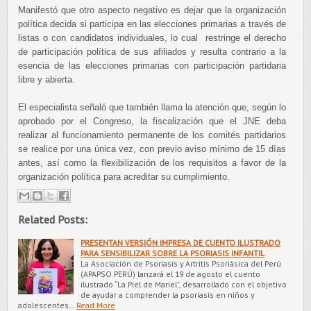
Manifestó que otro aspecto negativo es dejar que la organización
política decida si participa en las elecciones primarias a través de
listas o con candidatos individuales, lo cual restringe el derecho
de participación política de sus afiliados y resulta contrario a la
esencia de las elecciones primarias con participación partidaria
libre y abierta.
El especialista señaló que también llama la atención que, según lo
aprobado por el Congreso, la fiscalización que el JNE deba
realizar al funcionamiento permanente de los comités partidarios
se realice por una única vez, con previo aviso mínimo de 15 días
antes, así como la flexibilización de los requisitos a favor de la
organización política para acreditar su cumplimiento.
Related Posts:
PRESENTAN VERSIÓN IMPRESA DE CUENTO ILUSTRADO
PARA SENSIBILIZAR SOBRE LA PSORIASIS INFANTIL
La Asociación de Psoriasis y Artritis Psoriásica del Perú
(APAPSO PERÚ) lanzará el 19 de agosto el cuento
ilustrado “La Piel de Mariel”, desarrollado con el objetivo
de ayudar a comprender la psoriasis en niños y
adolescentes…
Read More