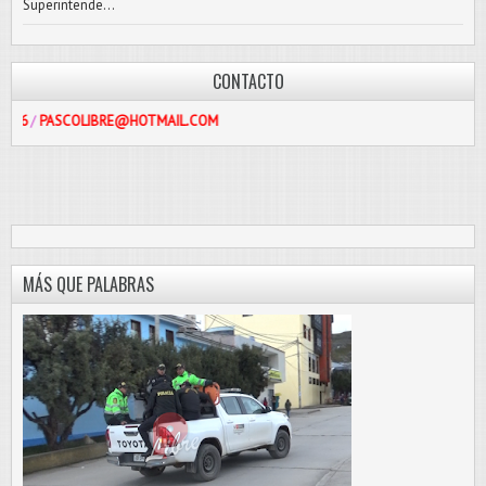
Superintende...
CONTACTO
COLIBRE@HOTMAIL.COM
MÁS QUE PALABRAS