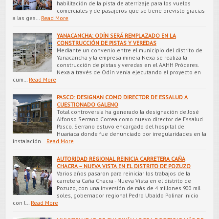
habilitación de la pista de aterrizaje para los vuelos
comerciales y de pasajeros que se tiene previsto gracias
a las ges…
Read More
YANACANCHA: ODÍN SERÁ REMPLAZADO EN LA
CONSTRUCCIÓN DE PISTAS Y VEREDAS
Mediante un convenio entre el municipio del distrito de
Yanacancha y la empresa minera Nexa se realiza la
construcción de pistas y veredas en el AAHH Próceres.
Nexa a través de Odín venia ejecutando el proyecto en
cum…
Read More
PASCO: DESIGNAN COMO DIRECTOR DE ESSALUD A
CUESTIONADO GALENO
Total controversia ha generado la designación de José
Alfonso Serrano Correa como nuevo director de Essalud
Pasco. Serrano estuvo encargado del hospital de
Huariaca donde fue denunciado por irregularidades en la
instalación…
Read More
AUTORIDAD REGIONAL REINICIA CARRETERA CAÑA
CHACRA – NUEVA VISTA EN EL DISTRITO DE POZUZO
Varios años pasaron para reiniciar los trabajos de la
carretera Caña Chacra - Nueva Vista en el distrito de
Pozuzo, con una inversión de más de 4 millones 900 mil
soles, gobernador regional Pedro Ubaldo Polinar inicio
con l…
Read More