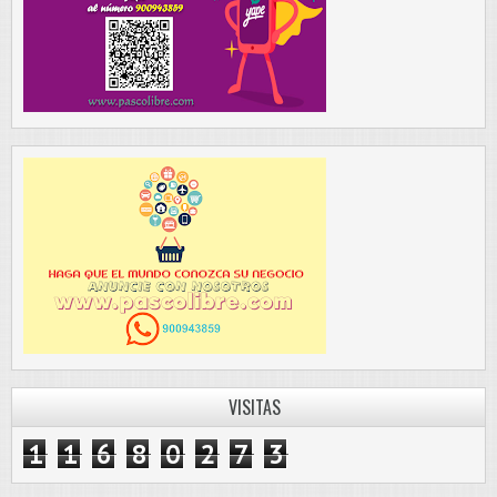
VISITAS
1
1
6
8
0
2
7
3