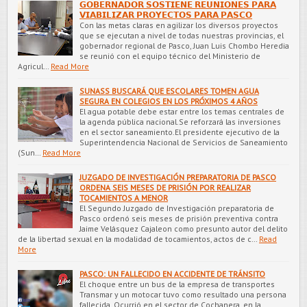
𝗚𝗢𝗕𝗘𝗥𝗡𝗔𝗗𝗢𝗥 𝗦𝗢𝗦𝗧𝗜𝗘𝗡𝗘 𝗥𝗘𝗨𝗡𝗜𝗢𝗡𝗘𝗦 𝗣𝗔𝗥𝗔
𝗩𝗜𝗔𝗕𝗜𝗟𝗜𝗭𝗔𝗥 𝗣𝗥𝗢𝗬𝗘𝗖𝗧𝗢𝗦 𝗣𝗔𝗥𝗔 𝗣𝗔𝗦𝗖𝗢
Con las metas claras en agilizar los diversos proyectos
que se ejecutan a nivel de todas nuestras provincias, el
gobernador regional de Pasco, Juan Luis Chombo Heredia
se reunió con el equipo técnico del Ministerio de
Agricul…
Read More
SUNASS BUSCARÁ QUE ESCOLARES TOMEN AGUA
SEGURA EN COLEGIOS EN LOS PRÓXIMOS 4 AÑOS
El agua potable debe estar entre los temas centrales de
la agenda pública nacional.Se reforzará las inversiones
en el sector saneamiento.El presidente ejecutivo de la
Superintendencia Nacional de Servicios de Saneamiento
(Sun…
Read More
JUZGADO DE INVESTIGACIÓN PREPARATORIA DE PASCO
ORDENA SEIS MESES DE PRISIÓN POR REALIZAR
TOCAMIENTOS A MENOR
El Segundo Juzgado de Investigación preparatoria de
Pasco ordenó seis meses de prisión preventiva contra
Jaime Velásquez Cajaleon como presunto autor del delito
de la libertad sexual en la modalidad de tocamientos, actos de c…
Read
More
PASCO: UN FALLECIDO EN ACCIDENTE DE TRÁNSITO
El choque entre un bus de la empresa de transportes
Transmar y un motocar tuvo como resultado una persona
fallecida. Ocurrió en el sector de Cochanera, en la