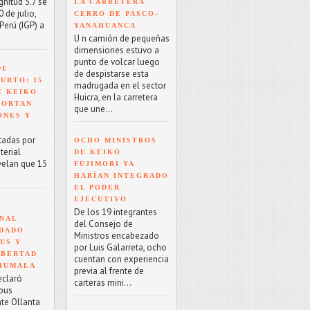
nitud 5.7 se
LA CARRETERA
 de julio,
CERRO DE PASCO–
Perú (IGP) a
YANAHUANCA
U n camión de pequeñas
dimensiones estuvo a
punto de volcar luego
DE
de despistarse esta
URTO: 15
madrugada en el sector
E KEIKO
Huicra, en la carretera
PORTAN
que une...
ONES Y
tadas por
OCHO MINISTROS
terial
DE KEIKO
velan que 15
FUJIMORI YA
HABÍAN INTEGRADO
EL PODER
EJECUTIVO
De los 19 integrantes
NAL
del Consejo de
NDADO
Ministros encabezado
US Y
por Luis Galarreta, ocho
IBERTAD
cuentan con experiencia
 HUMALA
previa al frente de
eclaró
carteras mini...
rpus
nte Ollanta