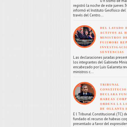
U n sismo de mag
registró la noche de este jueves 30
informó el Instituto Geofísico del 
través del Centro...
DEL LAVADO 
ACTIVOS AL H
MINISTROS D
FUJIMORI RE
INVESTIGACI
SENTENCIAS
L as declaraciones juradas presen
los integrantes del Gabinete Minis
encabezado por Luis Galarreta re
ministros c...
TRIBUNAL
CONSTITUCIO
DECLARA FU
HABEAS CORP
ORDENA LA L
DE OLLANTA
E l Tribunal Constitucional (TC) d
fundado el recurso de habeas co
presentado a favor del expreside