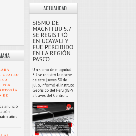
ACTUALIDAD
SISMO DE
MAGNITUD 5.7
SE REGISTRÓ
EN UCAYALI Y
FUE PERCIBIDO
EN LA REGIÓN
EMANA
PASCO
U n sismo de magnitud
LARÁ
5.7 se registró la noche
E CUATRO
de este jueves 30 de
TA A
julio, informó el Instituto
E POR
Geofísico del Perú (IGP)
AUTORÍA
a través del Centro...
O DE
os anunció
lación
uatro años
A AL