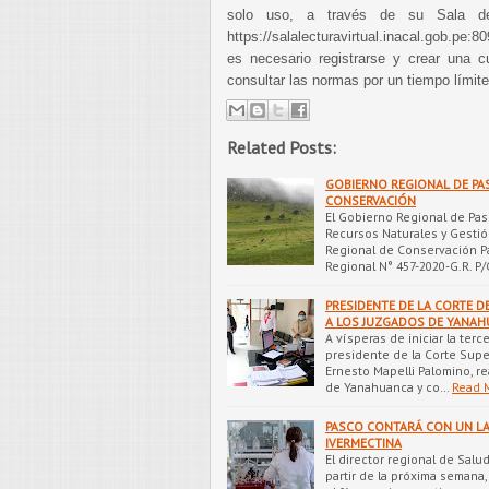
solo uso, a través de su Sala de 
https://salalecturavirtual.inacal.gob.pe:
es necesario registrarse y crear una c
consultar las normas por un tiempo límite
Related Posts:
GOBIERNO REGIONAL DE PA
CONSERVACIÓN
El Gobierno Regional de Pas
Recursos Naturales y Gesti
Regional de Conservación P
Regional N° 457-2020-G.R. P/
PRESIDENTE DE LA CORTE DE
A LOS JUZGADOS DE YANA
A vísperas de iniciar la terce
presidente de la Corte Super
Ernesto Mapelli Palomino, rea
de Yanahuanca y co…
Read 
PASCO CONTARÁ CON UN LA
IVERMECTINA
El director regional de Salu
partir de la próxima semana,