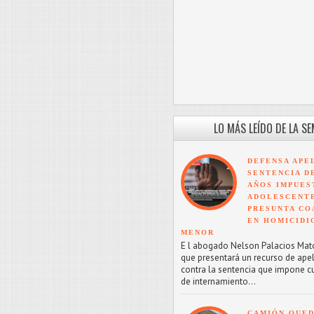
LO MÁS LEÍDO DE LA S
DEFENSA APE
SENTENCIA D
AÑOS IMPUES
ADOLESCENT
PRESUNTA CO
EN HOMICIDI
MENOR
E l abogado Nelson Palacios Mat
que presentará un recurso de ape
contra la sentencia que impone c
de internamiento...
CAMIÓN QUED