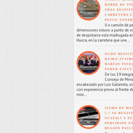
BORDE DE VO
TRAS DESPIS
CARRETERA C
PASCO–YANA
U n camión de p
dimensiones estuvo a punto de v
de despistarse esta madrugada en
Huicra, en la carretera que une...
OCHO MINIST
KEIKO FUJIM
HABÍAN INTE
PODER EJECU
De los 19 integr
Consejo de Minis
encabezado por Luis Galarreta, o
con experiencia previa al frente d
mini...
SISMO DE MA
5.7 SE REGIS
UCAYALI Y F
PERCIBIDO E
REGIÓN PASC