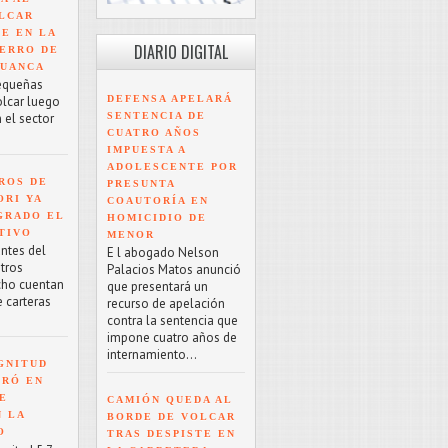
LCAR
TE EN LA
DIARIO DIGITAL
ERRO DE
HUANCA
equeñas
DEFENSA APELARÁ
olcar luego
SENTENCIA DE
 el sector
CUATRO AÑOS
IMPUESTA A
ADOLESCENTE POR
ROS DE
PRESUNTA
ORI YA
COAUTORÍA EN
GRADO EL
HOMICIDIO DE
TIVO
MENOR
antes del
E l abogado Nelson
tros
Palacios Matos anunció
cho cuentan
que presentará un
e carteras
recurso de apelación
contra la sentencia que
impone cuatro años de
internamiento...
GNITUD
TRÓ EN
UE
CAMIÓN QUEDA AL
N LA
BORDE DE VOLCAR
O
TRAS DESPISTE EN