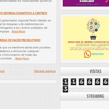
desarrollarán los especialistas químicos
O ENTREGA DONATIVOS A CENTROS
l gobernador regional Pedro Ubaldo en
al de Aduanas y de Administración
entregados a los centros poblados de
, equipa…
Read More
BIDAS DE HACER PROSELITISMO
la que se mantiene alerta ante posibles
udadanos a denunciar cualquier
s y funcionarios de todas las
ncuentran …
Read More
VISITAS
icio
Entrada antigua
1
1
6
6
6
6
3
STREAMING