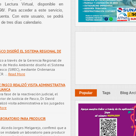
Lectura Virtual, disponible en
8098/. Para acceder a este servicio,
uenta. Con este usuario, se podrá
 de tres días calendario.
SCO DISEÑÓ EL SISTEMA REGIONAL DE
co a través de la Gerencia Regional de
ón de Medio Ambiente diseñó el Sistema
asco (SIREC), mediante Ordenanza
CR. …
Read More
 PASCO REALIZÓ VISITA ADMINISTRATIVA
HUANCA
Popular
Tags
Blog Arc
ra fase de la reactivación judicial, el
ior de Justicia de Pasco, Dr. David
lizó visita administrativa a los juzgados
More
BORATORIO PARA PRODUCIR
d Alcedo Jorges Melgarejo, confirmó que a
 se instalará un laboratorio para producir