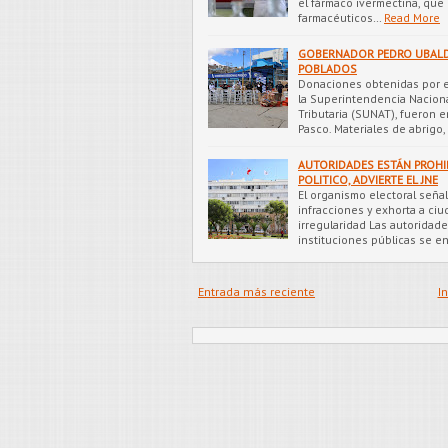
el fármaco ivermectina, que 
farmacéuticos…
Read More
GOBERNADOR PEDRO UBALD
POBLADOS
Donaciones obtenidas por e
la Superintendencia Nacion
Tributaria (SUNAT), fueron 
Pasco. Materiales de abrigo
AUTORIDADES ESTÁN PROHI
POLITICO, ADVIERTE EL JNE
El organismo electoral seña
infracciones y exhorta a ci
irregularidad Las autoridade
instituciones públicas se e
Entrada más reciente
In