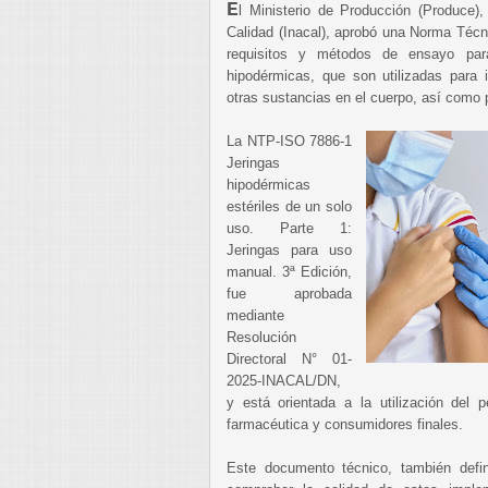
E
l Ministerio de Producción (Produce),
Calidad (Inacal), aprobó una Norma Técn
requisitos y métodos de ensayo para
hipodérmicas, que son utilizadas para
otras sustancias en el cuerpo, así como p
La NTP-ISO 7886-1
Jeringas
hipodérmicas
estériles de un solo
uso. Parte 1:
Jeringas para uso
manual. 3ª Edición,
fue aprobada
mediante
Resolución
Directoral N° 01-
2025-INACAL/DN,
y está orientada a la utilización del p
farmacéutica y consumidores finales.
Este documento técnico, también defi