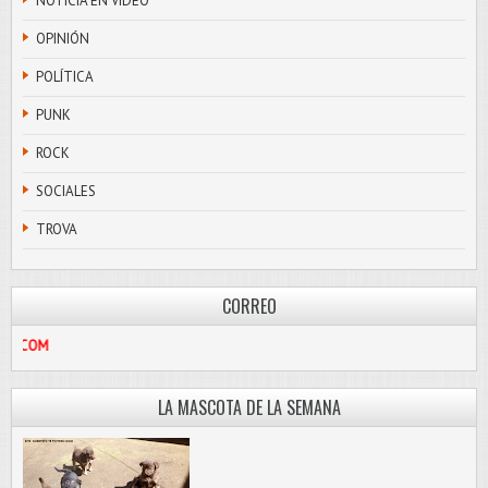
NOTICIA EN VIDEO
OPINIÓN
POLÍTICA
PUNK
ROCK
SOCIALES
TROVA
CORREO
LIBRE@HOTMAIL.COM
LA MASCOTA DE LA SEMANA