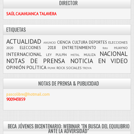
DIRECTOR
SAÚL CAJAHUANCA TALAVERA
ETIQUETAS
ACTUALIDAD
CIENCIA
CULTURA
DEPORTES
ELECCIONES
ANUNCIO
ELECCIONES 2018
ENTRETENIMIENTO
2020
HUAYNO
foto
NACIONAL
INTERNACIONAL
LEY PULPÍN
MULIZA
METAL
NOTAS DE PRENSA
NOTICIA EN VIDEO
OPINIÓN
POLÍTICA
ROCK
SOCIALES
PUNK
TROVA
NOTAS DE PRENSA & PUBLICIDAD
pascolibre@hotmail.com
900943859
BECA JÓVENES BICENTENARIO: WEBINAR "EN BUSCA DEL EQUILIBRIO
ANTE LA ADVERSIDAD"