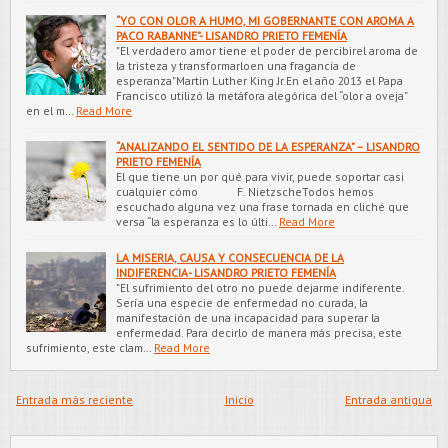
“YO CON OLOR A HUMO, MI GOBERNANTE CON AROMA A
PACO RABANNE”- LISANDRO PRIETO FEMENÍA
"El verdadero amor tiene el poder de percibirel aroma de
la tristeza y transformarloen una fragancia de
esperanza"Martin Luther King Jr.En el año 2013 el Papa
Francisco utilizó la metáfora alegórica del “olor a oveja”
en el m…
Read More
“ANALIZANDO EL SENTIDO DE LA ESPERANZA” – LISANDRO
PRIETO FEMENÍA
El que tiene un por qué para vivir, puede soportar casi
cualquier cómo F. NietzscheTodos hemos
escuchado alguna vez una frase tornada en cliché que
versa “la esperanza es lo últi…
Read More
LA MISERIA, CAUSA Y CONSECUENCIA DE LA
INDIFERENCIA- LISANDRO PRIETO FEMENÍA
"El sufrimiento del otro no puede dejarme indiferente.
Sería una especie de enfermedad no curada, la
manifestación de una incapacidad para superar la
enfermedad. Para decirlo de manera más precisa, este
sufrimiento, este clam…
Read More
Entrada más reciente
Inicio
Entrada antigua