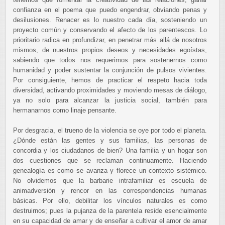
confianza en el poema que puedo engendrar, obviando penas y
desilusiones. Renacer es lo nuestro cada día, sosteniendo un
proyecto común y conservando el afecto de los parentescos. Lo
prioritario radica en profundizar, en penetrar más allá de nosotros
mismos, de nuestros propios deseos y necesidades egoístas,
sabiendo que todos nos requerimos para sostenernos como
humanidad y poder sustentar la conjunción de pulsos vivientes.
Por consiguiente, hemos de practicar el respeto hacia toda
diversidad, activando proximidades y moviendo mesas de diálogo,
ya no solo para alcanzar la justicia social, también para
hermanarnos como linaje pensante.
Por desgracia, el trueno de la violencia se oye por todo el planeta.
¿Dónde están las gentes y sus familias, las personas de
concordia y los ciudadanos de bien? Una familia y un hogar son
dos cuestiones que se reclaman continuamente. Haciendo
genealogía es como se avanza y florece un contexto sistémico.
No olvidemos que la barbarie intrafamiliar es escuela de
animadversión y rencor en las correspondencias humanas
básicas. Por ello, debilitar los vínculos naturales es como
destruirnos; pues la pujanza de la parentela reside esencialmente
en su capacidad de amar y de enseñar a cultivar el amor de amar