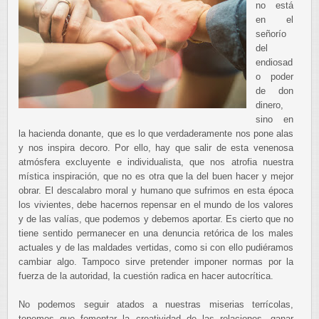
no está
en el
señorío
del
endiosad
o poder
de don
dinero,
sino en
la hacienda donante, que es lo que verdaderamente nos pone alas
y nos inspira decoro. Por ello, hay que salir de esta venenosa
atmósfera excluyente e individualista, que nos atrofia nuestra
mística inspiración, que no es otra que la del buen hacer y mejor
obrar. El descalabro moral y humano que sufrimos en esta época
los vivientes, debe hacernos repensar en el mundo de los valores
y de las valías, que podemos y debemos aportar. Es cierto que no
tiene sentido permanecer en una denuncia retórica de los males
actuales y de las maldades vertidas, como si con ello pudiéramos
cambiar algo. Tampoco sirve pretender imponer normas por la
fuerza de la autoridad, la cuestión radica en hacer autocrítica.
No podemos seguir atados a nuestras miserias terrícolas,
tenemos que fomentar la creatividad de las relaciones, ganar