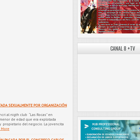
CANAL 8 +TV
TADA SEXUALMENTE POR ORGANIZACIÓN
ncri al nigth club “Las Rocas” en
 menor de edad que era explotada
y propietario del negocio. La jovencita
 More
ÓN PAGADA POR EL CONGRESO CARLOS