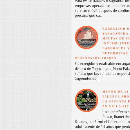
Para evitar fraudes o suplantacion
empresas operadoras deberán reac
servicio móvil después de confirm
persona que so...
EXREGIDOR D
YANACANCHA 
MULTAS DE SU
INCUMPLIMIE
LABORALES Y
DETERMINAR
RESPONSABILIDADES
E l exregidor y exalcalde encarga
distrito de Yanacancha, Mario Pal
señaló que las sanciones impuest
Superintende...
MENOR DE 13
FALLECE AHO
LA CASCADA 
EN VILLA RIC
L a subprefecta p
Pasco, Jhanet Jhe
Resines, confirmó el fallecimient
adolescente de 13 años que perdi