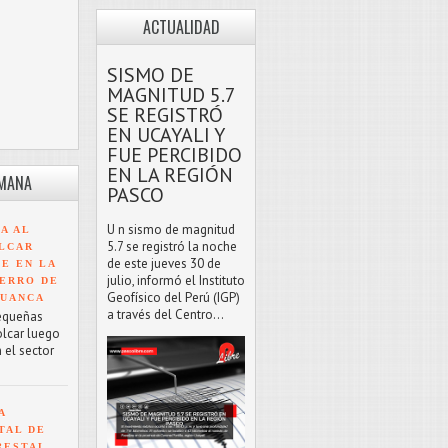
ACTUALIDAD
SISMO DE
MAGNITUD 5.7
SE REGISTRÓ
EN UCAYALI Y
FUE PERCIBIDO
EN LA REGIÓN
EMANA
PASCO
U n sismo de magnitud
A AL
5.7 se registró la noche
LCAR
de este jueves 30 de
TE EN LA
julio, informó el Instituto
ERRO DE
Geofísico del Perú (IGP)
HUANCA
a través del Centro...
equeñas
olcar luego
 el sector
A
TAL DE
RESTAL