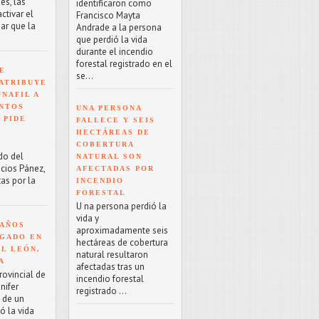
es, las
identificaron como
tivar el
Francisco Mayta
ar que la
Andrade a la persona
que perdió la vida
durante el incendio
forestal registrado en el
E
se...
ATRIBUYE
NAFIL A
NTOS
UNA PERSONA
 PIDE
FALLECE Y SEIS
HECTÁREAS DE
COBERTURA
do del
NATURAL SON
acios Pánez,
AFECTADAS POR
as por la
INCENDIO
FORESTAL
U na persona perdió la
vida y
 AÑOS
aproximadamente seis
GADO EN
hectáreas de cobertura
EL LEÓN,
natural resultaron
A
afectadas tras un
rovincial de
incendio forestal
nifer
registrado ...
o de un
ó la vida