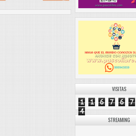
VISITAS
1
1
6
7
6
7
4
STREAMING