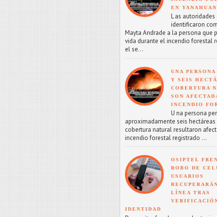
EN YANAHUA
L as autoridades
identificaron co
Mayta Andrade a la persona que p
vida durante el incendio forestal 
el se...
UNA PERSONA
Y SEIS HECT
COBERTURA 
SON AFECTAD
INCENDIO FO
U na persona perd
aproximadamente seis hectáreas
cobertura natural resultaron afect
incendio forestal registrado ...
OSIPTEL FRE
ROBO DE CEL
USUARIOS
RECUPERARÁN
LÍNEA TRAS
VERIFICACIÓ
IDENTIDAD