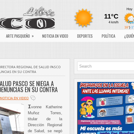
»
ARTE PASQUEÑO
NOTICIA EN VIDEO
DEPORTES
POLÍTICA
¿QUIÉ
IRECTORA REGIONAL DE SALUD PASCO
NUNCIAS EN SU CONTRA
ALUD PASCO SE NIEGA A
DENUNCIAS EN SU CONTRA
NOTICIA EN VIDEO
I
vonne Katherine
Muñoz Torres,
titular de la
Dirección Regional
de Salud, se negó