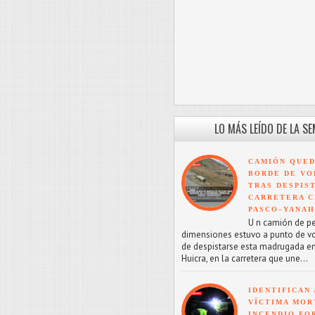
LO MÁS LEÍDO DE LA S
CAMIÓN QUED
BORDE DE VO
TRAS DESPIS
CARRETERA C
PASCO–YANA
U n camión de p
dimensiones estuvo a punto de v
de despistarse esta madrugada en
Huicra, en la carretera que une...
IDENTIFICAN 
VÍCTIMA MOR
INCENDIO FO