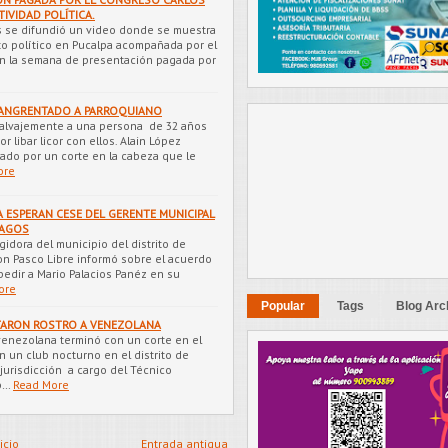
IVIDAD POLÍTICA.
s se difundió un video donde se muestra
to político en Pucalpa acompañada por el
en la semana de presentación pagada por
SANGRENTADO A PARROQUIANO
alvajemente a una persona de 32 años
r libar licor con ellos. Alain López
ado por un corte en la cabeza que le
ore
 ESPERAN CESE DEL GERENTE MUNICIPAL
PAGOS
idora del municipio del distrito de
on Pasco Libre informó sobre el acuerdo
pedir a Mario Palacios Panéz en su
ore
Popular
Tags
Blog Arc
TARON ROSTRO A VENEZOLANA
venezolana terminó con un corte en el
n un club nocturno en el distrito de
jurisdicción a cargo del Técnico
p…
Read More
icio
Entrada antigua