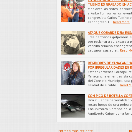
TUBINO ES GRABADO EN ACT
Mediante las redes sociale
a Keiko Fujimori en un even
congresista Carlos Tubino 
el congreso. E…
Read More
ATAQUE COBARDE DEJA EN
Tres hermanos golpearon s
por reclamar a su expareja po
Ventura terminó ensangrent
causaron sus agre…
Read M
REGIDORES DE YANACANCHA
POR IRREGULARIDADES EN 
Esther Cárdenas Carbajal reg
Yanacancha en entrevista c
del Consejo Municipal para 
calidad de alcalde …
Read M
CON PICO DE BOTELLA COR
Una mujer de nacionalidad 
rostro luego de una pelea e
Chaupimarca. Serenos de la 
Aguilberto Cairampoma Jum
Entrada más reciente
In