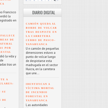
NCA
DIARIO DIGITAL
mo Francisco
erdió la
registrado en
CAMIÓN QUEDA AL
BORDE DE VOLCAR
TRAS DESPISTE EN
 FALLECE
LA CARRETERA
ÁREAS DE
CERRO DE PASCO–
NATURAL
YANAHUANCA
AS POR
U n camión de pequeñas
RESTAL
dimensiones estuvo a
ió la vida y
punto de volcar luego
 de
de despistarse esta
adas tras un
madrugada en el sector
Huicra, en la carretera
que une...
NTE A
ULARES:
IDENTIFICAN A
VÍCTIMA MORTAL
 SU
DE INCENDIO
FORESTAL EN
N DE
YANAHUANCA
L as autoridades