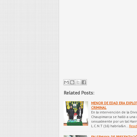
Related Posts:
MENOR DE EDAD ERA EXPLO
CRIMINAL
En la intervención de la Divi
Chaupimarca se halló a una
sexualmente por un tal Harr
L.C.N.T (16) habría&n…
Read
EN SEMANA DE PRESENTACI