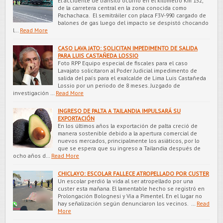
El accidente de tránsito ocurrió en el kilómetro Km 152,
de la carretera central en la zona conocida como
Pachachaca. El semitráiler con placa F3V-990 cargado de
balones de gas luego del impacto se despistó chocando
l…
Read More
CASO LAVA JATO: SOLICITAN IMPEDIMENTO DE SALIDA
PARA LUIS CASTAÑEDA LOSSIO
Foto RPP Equipo especial de fiscales para el caso
Lavajato solicitaron al Poder Judicial impedimento de
salida del país para el exalcalde de Lima Luis Castañeda
Lossio por un periodo de 8 meses. Juzgado de
investigación …
Read More
INGRESO DE PALTA A TAILANDIA IMPULSARÁ SU
EXPORTACIÓN
En los últimos años la exportación de palta creció de
manera sostenible debido a la apertura comercial de
nuevos mercados, principalmente los asiáticos, por lo
que se espera que su ingreso a Tailandia después de
ocho años d…
Read More
CHICLAYO: ESCOLAR FALLECE ATROPELLADO POR CUSTER
Un escolar perdió la vida al ser atropellado por una
custer esta mañana. El lamentable hecho se registró en
Prolongación Bolognesi y Vía a Pimentel. En el lugar no
hay señalización según denunciaron los vecinos. …
Read
More