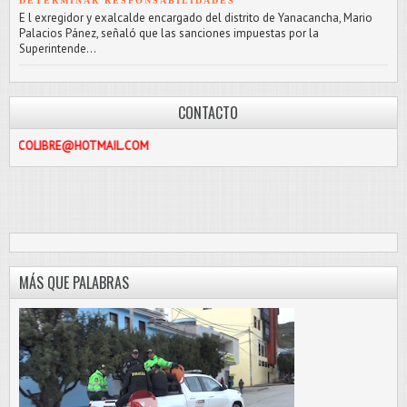
DETERMINAR RESPONSABILIDADES
E l exregidor y exalcalde encargado del distrito de Yanacancha, Mario
Palacios Pánez, señaló que las sanciones impuestas por la
Superintende...
CONTACTO
E@HOTMAIL.COM
MÁS QUE PALABRAS