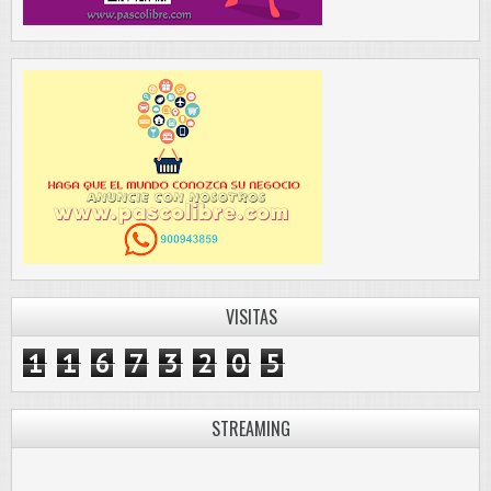
VISITAS
1
1
6
7
3
2
0
5
STREAMING