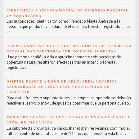
IDENTIFICAN A VÍCTIMA MORTAL DE INCENDIO FORESTAL
EN YANAHUANCA
L as autoridades identificaron como Francisco Mayta Andrade a la
persona que perdió la vida durante el incendio forestal registrado en el
se...
UNA PERSONA FALLECE Y SEIS HECTÁREAS DE COBERTURA
NATURAL SON AFECTADAS POR INCENDIO FORESTAL
U na persona perdió la vida y aproximadamente seis hectáreas de
cobertura natural resultaron afectadas tras un incendio forestal
registrado ...
OSIPTEL FRENTE A ROBO DE CELULARES: USUARIOS
RECUPERARÁN SU LÍNEA TRAS VERIFICACIÓN DE
IDENTIDAD
Para evitar fraudes o suplantaciones, las empresas operadoras deberán
reactivar el servicio móvil después de confirmar que la persona que so...
MENOR DE 13 AÑOS FALLECE AHOGADO EN LA CASCADA EL
LEÓN, EN VILLA RICA
L a subprefecta provincial de Pasco, Jhanet Jhenifer Resines, confirmó el
fallecimiento de un adolescente de 13 años que perdió la vida tras...