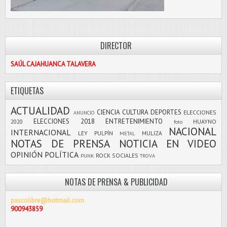
DIRECTOR
SAÚL CAJAHUANCA TALAVERA
ETIQUETAS
ACTUALIDAD
CIENCIA
CULTURA
DEPORTES
ELECCIONES
ANUNCIO
ELECCIONES 2018
ENTRETENIMIENTO
2020
HUAYNO
foto
NACIONAL
INTERNACIONAL
LEY PULPÍN
MULIZA
METAL
NOTAS DE PRENSA
NOTICIA EN VIDEO
OPINIÓN
POLÍTICA
ROCK
SOCIALES
PUNK
TROVA
NOTAS DE PRENSA & PUBLICIDAD
pascolibre@hotmail.com
900943859