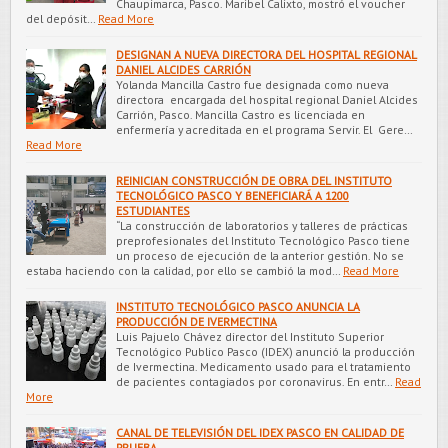
Chaupimarca, Pasco. Maribel Calixto, mostró el voucher
del depósit…
Read More
DESIGNAN A NUEVA DIRECTORA DEL HOSPITAL REGIONAL
DANIEL ALCIDES CARRIÓN
Yolanda Mancilla Castro fue designada como nueva
directora encargada del hospital regional Daniel Alcides
Carrión, Pasco. Mancilla Castro es licenciada en
enfermería y acreditada en el programa Servir. El Gere…
Read More
REINICIAN CONSTRUCCIÓN DE OBRA DEL INSTITUTO
TECNOLÓGICO PASCO Y BENEFICIARÁ A 1200
ESTUDIANTES
“La construcción de laboratorios y talleres de prácticas
preprofesionales del Instituto Tecnológico Pasco tiene
un proceso de ejecución de la anterior gestión. No se
estaba haciendo con la calidad, por ello se cambió la mod…
Read More
INSTITUTO TECNOLÓGICO PASCO ANUNCIA LA
PRODUCCIÓN DE IVERMECTINA
Luis Pajuelo Chávez director del Instituto Superior
Tecnológico Publico Pasco (IDEX) anunció la producción
de Ivermectina. Medicamento usado para el tratamiento
de pacientes contagiados por coronavirus. En entr…
Read
More
CANAL DE TELEVISIÓN DEL IDEX PASCO EN CALIDAD DE
PRUEBA