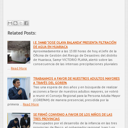
Related Posts:
I.E. 34460 "JOSE OLAYA BALANDA" PRESENTA FILTRACIÓN
DE AGUA EN HUARIACA
Aproximadamente a las 13:00 horas de hoy, el Jefe de la
Oficina de Gestión del Riesgo de Desastres del distrito
de Huariaca, Samyr VICTORIO PLANA, alertó sobre las
consecuencia de las intensas precipitaciones pluviales
…
Read More
TRABAJAMOS A FAVOR DE NUESTROS ADULTOS MAYORES
A TRAVÉS DEL GOREPA
Tras una espera de dos años y en búsqueda de realizar
acciones a favor de nuestros adultos mayores, se volvió
a reunir el Consejo Regional para la Persona Adulta Mayor
(COREPAM) de manera presencial, presidida por la
primera …
Read More
SE FIRMÓ CONVENIO A FAVOR DE LOS NIÑOS DE LAS
TRES PROVINCIAS
Preocupados por el desarrollo de la infancia en las tres
provincias de Pasco, el gobernador regional, Juan Luis