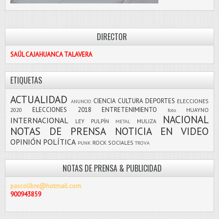
DIRECTOR
SAÚL CAJAHUANCA TALAVERA
ETIQUETAS
ACTUALIDAD
CIENCIA
CULTURA
DEPORTES
ELECCIONES
ANUNCIO
ELECCIONES 2018
ENTRETENIMIENTO
2020
HUAYNO
foto
NACIONAL
INTERNACIONAL
LEY PULPÍN
MULIZA
METAL
NOTAS DE PRENSA
NOTICIA EN VIDEO
OPINIÓN
POLÍTICA
ROCK
SOCIALES
PUNK
TROVA
NOTAS DE PRENSA & PUBLICIDAD
pascolibre@hotmail.com
900943859