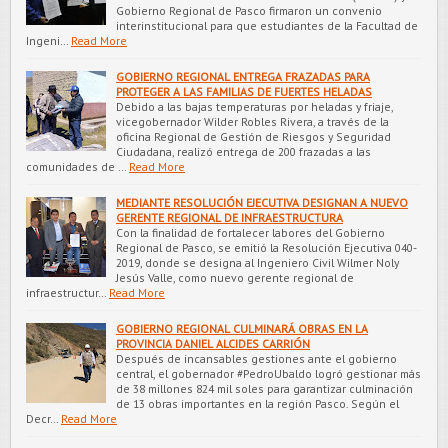
Gobierno Regional de Pasco firmaron un convenio
interinstitucional para que estudiantes de la Facultad de
Ingeni…
Read More
GOBIERNO REGIONAL ENTREGA FRAZADAS PARA
PROTEGER A LAS FAMILIAS DE FUERTES HELADAS
Debido a las bajas temperaturas por heladas y friaje,
vicegobernador Wilder Robles Rivera, a través de la
oficina Regional de Gestión de Riesgos y Seguridad
Ciudadana, realizó entrega de 200 frazadas a las
comunidades de …
Read More
MEDIANTE RESOLUCIÓN EJECUTIVA DESIGNAN A NUEVO
GERENTE REGIONAL DE INFRAESTRUCTURA
Con la finalidad de fortalecer labores del Gobierno
Regional de Pasco, se emitió la Resolución Ejecutiva 040-
2019, donde se designa al Ingeniero Civil Wilmer Noly
Jesús Valle, como nuevo gerente regional de
infraestructur…
Read More
GOBIERNO REGIONAL CULMINARÁ OBRAS EN LA
PROVINCIA DANIEL ALCIDES CARRIÓN
Después de incansables gestiones ante el gobierno
central, el gobernador #PedroUbaldo logró gestionar más
de 38 millones 824 mil soles para garantizar culminación
de 13 obras importantes en la región Pasco. Según el
Decr…
Read More