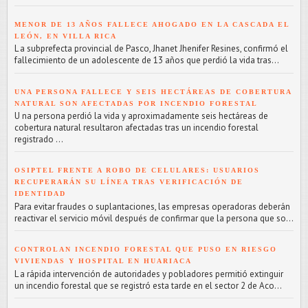
MENOR DE 13 AÑOS FALLECE AHOGADO EN LA CASCADA EL
LEÓN, EN VILLA RICA
L a subprefecta provincial de Pasco, Jhanet Jhenifer Resines, confirmó el
fallecimiento de un adolescente de 13 años que perdió la vida tras...
UNA PERSONA FALLECE Y SEIS HECTÁREAS DE COBERTURA
NATURAL SON AFECTADAS POR INCENDIO FORESTAL
U na persona perdió la vida y aproximadamente seis hectáreas de
cobertura natural resultaron afectadas tras un incendio forestal
registrado ...
OSIPTEL FRENTE A ROBO DE CELULARES: USUARIOS
RECUPERARÁN SU LÍNEA TRAS VERIFICACIÓN DE
IDENTIDAD
Para evitar fraudes o suplantaciones, las empresas operadoras deberán
reactivar el servicio móvil después de confirmar que la persona que so...
CONTROLAN INCENDIO FORESTAL QUE PUSO EN RIESGO
VIVIENDAS Y HOSPITAL EN HUARIACA
L a rápida intervención de autoridades y pobladores permitió extinguir
un incendio forestal que se registró esta tarde en el sector 2 de Aco...