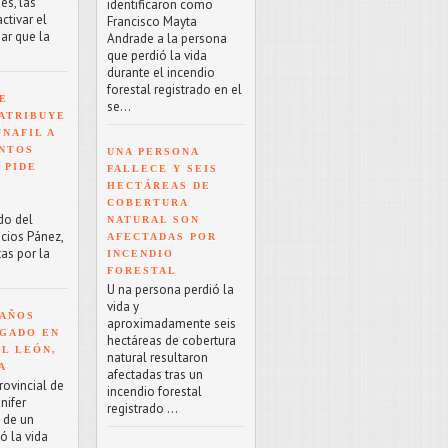
es, las
identificaron como
tivar el
Francisco Mayta
ar que la
Andrade a la persona
que perdió la vida
durante el incendio
forestal registrado en el
E
se...
ATRIBUYE
NAFIL A
NTOS
UNA PERSONA
 PIDE
FALLECE Y SEIS
HECTÁREAS DE
COBERTURA
do del
NATURAL SON
acios Pánez,
AFECTADAS POR
as por la
INCENDIO
FORESTAL
U na persona perdió la
vida y
 AÑOS
aproximadamente seis
GADO EN
hectáreas de cobertura
EL LEÓN,
natural resultaron
A
afectadas tras un
rovincial de
incendio forestal
nifer
registrado ...
o de un
ó la vida