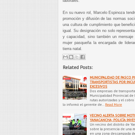
laborales.
En su nuevo rol, Marcelo Espinoza tendrá
promoción y difusión de las normas soci
una cultura de cumplimiento que benefic
igual. Su designación no solo representa
y capacidad, sino también un mensaje d
mujer pasqueña la encargada de liderar
tierra natal.
Related Posts:
MUNICIPALIDAD DE PASCO 
TRANSPORTISTAS POR INCU
EXCESIVOS
Dos empresas de transporte
Municipalidad Provincial de
rutas autorizadas y el cobro
lo informó el gerente de…
Read More
VECINO ALERTA SOBRE MOT
YANACANCHA; POLICÍA INVE
Un vecino del distrito de Ya
sobre la presencia de una
en una zona descampada del