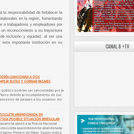
 la responsabilidad de fortalecer la
olaborales en la región, fomentando
ie a trabajadores y empleadores por
 un reconocimiento a su trayectoria
e inclusión y equidad, al ser una
 esta importante institución en su
CANAL 8 +TV
PODRÍA SANCIONAR A DOS
MPLIR RUTAS Y COBRAR PASAJES
 público podrían ser sancionadas por la
 Pasco debido al incumplimiento de sus
 excesivo de pasajes a los usuarios. Así
OCICLETA ABANDONADA EN
STIGA POSIBLE SITUACIÓN IRREGULAR
nacancha alertó a la Policía Nacional
 motocicleta aparentemente abandonada
 barrio Primero de Mayo. Según indicó,