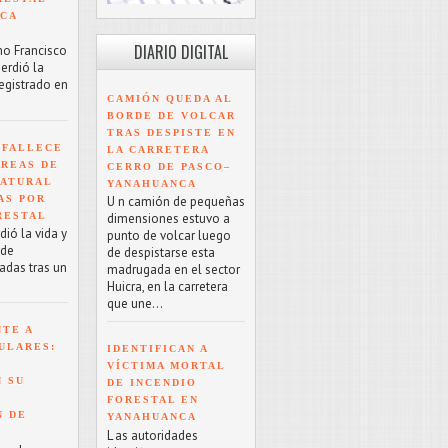
NCA
DIARIO DIGITAL
mo Francisco
erdió la
registrado en
CAMIÓN QUEDA AL
BORDE DE VOLCAR
TRAS DESPISTE EN
 FALLECE
LA CARRETERA
ÁREAS DE
CERRO DE PASCO–
NATURAL
YANAHUANCA
AS POR
U n camión de pequeñas
RESTAL
dimensiones estuvo a
ió la vida y
punto de volcar luego
 de
de despistarse esta
adas tras un
madrugada en el sector
Huicra, en la carretera
que une...
NTE A
ULARES:
IDENTIFICAN A
VÍCTIMA MORTAL
 SU
DE INCENDIO
FORESTAL EN
N DE
YANAHUANCA
L as autoridades