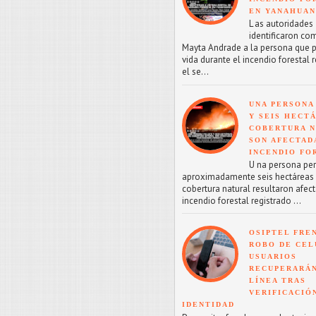
EN YANAHUA
L as autoridades
identificaron co
Mayta Andrade a la persona que p
vida durante el incendio forestal 
el se...
UNA PERSONA
Y SEIS HECT
COBERTURA 
SON AFECTAD
INCENDIO FO
U na persona perd
aproximadamente seis hectáreas
cobertura natural resultaron afect
incendio forestal registrado ...
OSIPTEL FRE
ROBO DE CEL
USUARIOS
RECUPERARÁN
LÍNEA TRAS
VERIFICACIÓ
IDENTIDAD