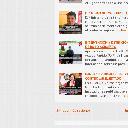
el lugar pertenece a una e
DESIGNAN NUEVA SUBPREFEC
El Ministerio del Interior 
la provincia de Pasco. Se tr
asumirá oficialmente el car
el prefecto regional.L…
Rea
INTERVENCIÓN Y DETENCIÓ
DE ROBO AGRAVADO
Aproximadamente a las 00:30
Auxilio Rápido (PAR) de Huar
personal de seguridad de la
informando sobre un pres…
BANDAS CRIMINALES DISFR
CONTROLAR EL ESTADO
En el Perú, diversas organi
la fachada de partidos políti
instituciones públicas clave,
reconoció a Patricia Be…
Re
Entrada más reciente
In