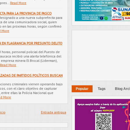
mpres…
Read More
TA PARA LA PROVINCIA DE PASCO
ha designado a una nueva subprefecta para
ata de una comunicadora social, quien
go en las próximas horas, según confirmó
d More
N EN FLAGRANCIA POR PRESUNTO DELITO
 horas, personal policial del Puesto de
aucaca recibió una alerta telefónica del
 empresa minera El Brocal (Liderman),
Read More
AZADAS DE PARTIDOS POLÍTICOS BUSCAN
zaciones criminales vienen operando bajo
cos, con el claro objetivo de capturar
Popular
Tags
Blog Arc
 entre ellas la Policía Nacional que
ad More
icio
Entrada antigua