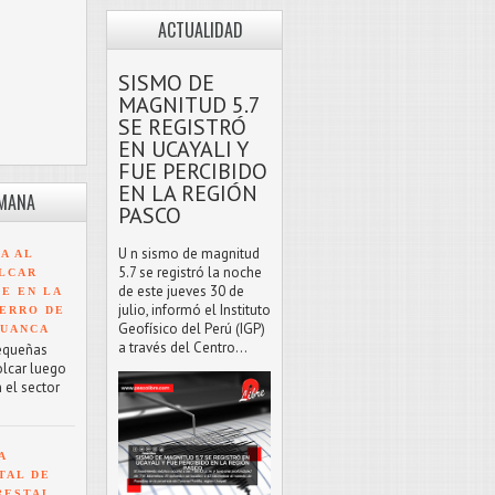
ACTUALIDAD
SISMO DE
MAGNITUD 5.7
SE REGISTRÓ
EN UCAYALI Y
FUE PERCIBIDO
EN LA REGIÓN
EMANA
PASCO
U n sismo de magnitud
A AL
5.7 se registró la noche
LCAR
de este jueves 30 de
TE EN LA
julio, informó el Instituto
ERRO DE
Geofísico del Perú (IGP)
HUANCA
a través del Centro...
equeñas
olcar luego
 el sector
A
TAL DE
RESTAL