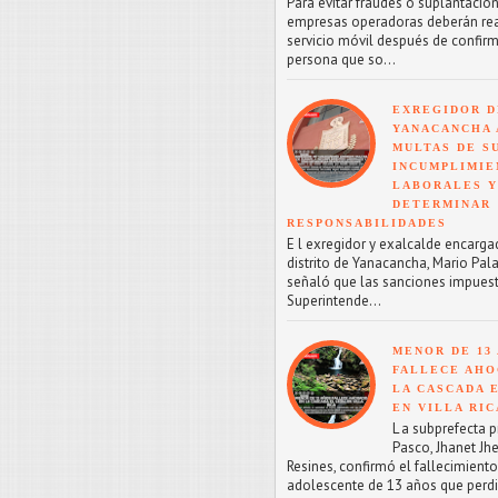
Para evitar fraudes o suplantacion
empresas operadoras deberán reac
servicio móvil después de confirm
persona que so...
EXREGIDOR D
YANACANCHA 
MULTAS DE SU
INCUMPLIMIE
LABORALES Y
DETERMINAR
RESPONSABILIDADES
E l exregidor y exalcalde encarga
distrito de Yanacancha, Mario Pal
señaló que las sanciones impuest
Superintende...
MENOR DE 13
FALLECE AHO
LA CASCADA 
EN VILLA RIC
L a subprefecta p
Pasco, Jhanet Jhe
Resines, confirmó el fallecimient
adolescente de 13 años que perdi