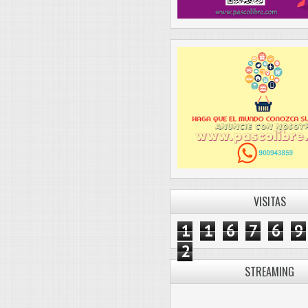
VISITAS
1
1
6
7
6
9
2
STREAMING