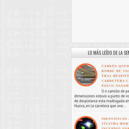
LO MÁS LEÍDO DE LA S
CAMIÓN QUED
BORDE DE VO
TRAS DESPIS
CARRETERA C
PASCO–YANA
U n camión de p
dimensiones estuvo a punto de v
de despistarse esta madrugada en
Huicra, en la carretera que une...
IDENTIFICAN 
VÍCTIMA MOR
INCENDIO FO