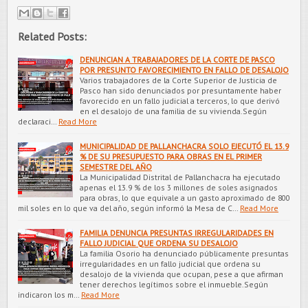
Related Posts:
DENUNCIAN A TRABAJADORES DE LA CORTE DE PASCO
POR PRESUNTO FAVORECIMIENTO EN FALLO DE DESALOJO
Varios trabajadores de la Corte Superior de Justicia de
Pasco han sido denunciados por presuntamente haber
favorecido en un fallo judicial a terceros, lo que derivó
en el desalojo de una familia de su vivienda.Según
declaraci…
Read More
MUNICIPALIDAD DE PALLANCHACRA SOLO EJECUTÓ EL 13.9
% DE SU PRESUPUESTO PARA OBRAS EN EL PRIMER
SEMESTRE DEL AÑO
La Municipalidad Distrital de Pallanchacra ha ejecutado
apenas el 13.9 % de los 3 millones de soles asignados
para obras, lo que equivale a un gasto aproximado de 800
mil soles en lo que va del año, según informó la Mesa de C…
Read More
FAMILIA DENUNCIA PRESUNTAS IRREGULARIDADES EN
FALLO JUDICIAL QUE ORDENA SU DESALOJO
La familia Osorio ha denunciado públicamente presuntas
irregularidades en un fallo judicial que ordena su
desalojo de la vivienda que ocupan, pese a que afirman
tener derechos legítimos sobre el inmueble.Según
indicaron los m…
Read More