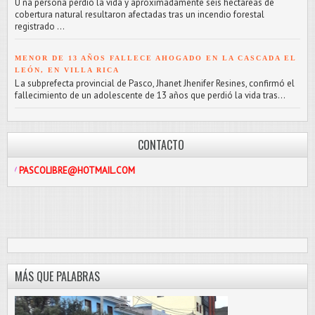
U na persona perdió la vida y aproximadamente seis hectáreas de
cobertura natural resultaron afectadas tras un incendio forestal
registrado ...
MENOR DE 13 AÑOS FALLECE AHOGADO EN LA CASCADA EL
LEÓN, EN VILLA RICA
L a subprefecta provincial de Pasco, Jhanet Jhenifer Resines, confirmó el
fallecimiento de un adolescente de 13 años que perdió la vida tras...
CONTACTO
LIBRE@HOTMAIL.COM
MÁS QUE PALABRAS