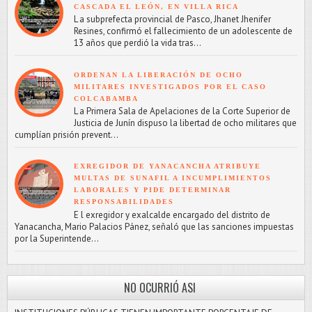
CASCADA EL LEÓN, EN VILLA RICA
L a subprefecta provincial de Pasco, Jhanet Jhenifer
Resines, confirmó el fallecimiento de un adolescente de
13 años que perdió la vida tras...
ORDENAN LA LIBERACIÓN DE OCHO
MILITARES INVESTIGADOS POR EL CASO
COLCABAMBA
L a Primera Sala de Apelaciones de la Corte Superior de
Justicia de Junín dispuso la libertad de ocho militares que
cumplían prisión prevent...
EXREGIDOR DE YANACANCHA ATRIBUYE
MULTAS DE SUNAFIL A INCUMPLIMIENTOS
LABORALES Y PIDE DETERMINAR
RESPONSABILIDADES
E l exregidor y exalcalde encargado del distrito de
Yanacancha, Mario Palacios Pánez, señaló que las sanciones impuestas
por la Superintende...
NO OCURRIÓ ASI