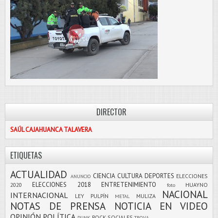
DIRECTOR
SAÚL CAJAHUANCA TALAVERA
ETIQUETAS
ACTUALIDAD
CIENCIA
CULTURA
DEPORTES
ELECCIONES
ANUNCIO
ELECCIONES 2018
ENTRETENIMIENTO
2020
HUAYNO
foto
NACIONAL
INTERNACIONAL
LEY PULPÍN
MULIZA
METAL
NOTAS DE PRENSA
NOTICIA EN VIDEO
OPINIÓN
POLÍTICA
ROCK
SOCIALES
PUNK
TROVA