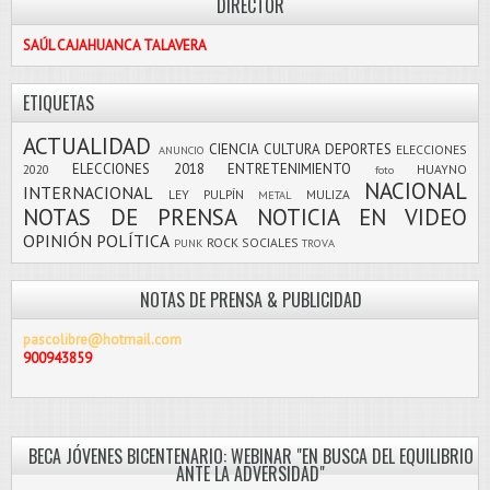
DIRECTOR
SAÚL CAJAHUANCA TALAVERA
ETIQUETAS
ACTUALIDAD
CIENCIA
CULTURA
DEPORTES
ELECCIONES
ANUNCIO
ELECCIONES 2018
ENTRETENIMIENTO
2020
HUAYNO
foto
NACIONAL
INTERNACIONAL
LEY PULPÍN
MULIZA
METAL
NOTAS DE PRENSA
NOTICIA EN VIDEO
OPINIÓN
POLÍTICA
ROCK
SOCIALES
PUNK
TROVA
NOTAS DE PRENSA & PUBLICIDAD
pascolibre@hotmail.com
900943859
BECA JÓVENES BICENTENARIO: WEBINAR "EN BUSCA DEL EQUILIBRIO
ANTE LA ADVERSIDAD"