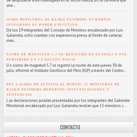
de despistarse esta madrugada en el sector Huicra, en la carretera que
une...
OCHO MINISTROS DE KEIKO FUJIMORI YA HABÍAN
INTEGRADO EL PODER EJECUTIVO
De los 19 integrantes del Consejo de Ministros encabezado por Luis
Galarreta, ocho cuentan con experiencia previa al frente de carteras
mini...
SISMO DE MAGNITUD 5.7 SE REGISTRÓ EN UCAYALI Y FUE
PERCIBIDO EN LA REGIÓN PASCO
U n sismo de magnitud 5.7 se registró la noche de este jueves 30 de
julio, informó el Instituto Geofísico del Perú (IGP) a través del Centro...
DEL LAVADO DE ACTIVOS AL HURTO: 15 MINISTROS DE
KEIKO FUJIMORI REPORTAN INVESTIGACIONES Y
SENTENCIAS
L as declaraciones juradas presentadas por los integrantes del Gabinete
Ministerial encabezado por Luis Galarreta revelan que 15 ministros c...
CONTACTO