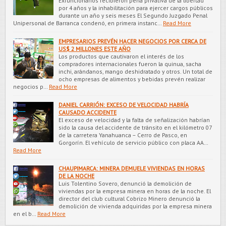
Exfuncionarios recibieron pena privativa de la libertad
por 4 años y la inhabilitación para ejercer cargos públicos
durante un año y seis meses El Segundo Juzgado Penal
Unipersonal de Barranca condenó, en primera instanc…
Read More
EMPRESARIOS PREVÉN HACER NEGOCIOS POR CERCA DE
US$ 2 MILLONES ESTE AÑO
Los productos que cautivaron el interés de los
compradores internacionales fueron la quinua, sacha
inchi, arándanos, mango deshidratado y otros. Un total de
ocho empresas de alimentos y bebidas prevén realizar
negocios p…
Read More
DANIEL CARRIÓN: EXCESO DE VELOCIDAD HABRÍA
CAUSADO ACCIDENTE
El exceso de velocidad y la falta de señalización habrían
sido la causa del accidente de tránsito en el kilómetro 07
de la carretera Yanahuanca – Cerro de Pasco, en
Gorgorín. El vehículo de servicio público con placa AA…
Read More
CHAUPIMARCA: MINERA DEMUELE VIVIENDAS EN HORAS
DE LA NOCHE
Luis Tolentino Sovero, denunció la demolición de
viviendas por la empresa minera en horas de la noche. El
director del club cultural Cobrizo Minero denunció la
demolición de vivienda adquiridas por la empresa minera
en el b…
Read More