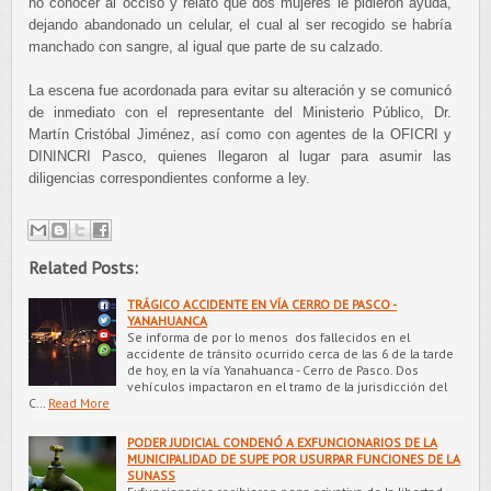
no conocer al occiso y relató que dos mujeres le pidieron ayuda,
dejando abandonado un celular, el cual al ser recogido se habría
manchado con sangre, al igual que parte de su calzado.
La escena fue acordonada para evitar su alteración y se comunicó
de inmediato con el representante del Ministerio Público, Dr.
Martín Cristóbal Jiménez, así como con agentes de la OFICRI y
DININCRI Pasco, quienes llegaron al lugar para asumir las
diligencias correspondientes conforme a ley.
Related Posts:
TRÁGICO ACCIDENTE EN VÍA CERRO DE PASCO -
YANAHUANCA
Se informa de por lo menos dos fallecidos en el
accidente de tránsito ocurrido cerca de las 6 de la tarde
de hoy, en la vía Yanahuanca - Cerro de Pasco. Dos
vehículos impactaron en el tramo de la jurisdicción del
C…
Read More
PODER JUDICIAL CONDENÓ A EXFUNCIONARIOS DE LA
MUNICIPALIDAD DE SUPE POR USURPAR FUNCIONES DE LA
SUNASS