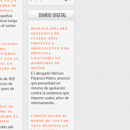
TE EN LA
ERRO DE
HUANCA
DIARIO DIGITAL
equeñas
olcar luego
 el sector
DEFENSA APELARÁ
SENTENCIA DE
CUATRO AÑOS
IMPUESTA A
A CUATRO
ADOLESCENTE POR
DEL
PRESUNTA
UVIERON
COAUTORÍA EN
S CON EL
HOMICIDIO DE
VIL EN
MENOR
STRE DE
E l abogado Nelson
Palacios Matos anunció
ás de 420
que presentará un
icios de
recurso de apelación
 junio de
contra la sentencia que
impone cuatro años de
internamiento...
ROS DE
ORI YA
CAMIÓN QUEDA AL
GRADO EL
BORDE DE VOLCAR
TIVO
TRAS DESPISTE EN
antes del