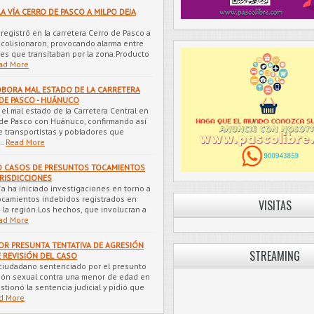
A VÍA CERRO DE PASCO A MILPO DEJA
registró en la carretera Cerro de Pasco a
colisionaron, provocando alarma entre
es que transitaban por la zona.Producto
ad More
OBORA MAL ESTADO DE LA CARRETERA
DE PASCO - HUÁNUCO
ó el mal estado de la Carretera Central en
 de Pasco con Huánuco, confirmando así
 transportistas y pobladores que
…
Read More
NCO CASOS DE PRESUNTOS TOCAMIENTOS
URISDICCIONES
cía ha iniciado investigaciones en torno a
ocamientos indebidos registrados en
VISITAS
e la región.Los hechos, que involucran a
ad More
OR PRESUNTA TENTATIVA DE AGRESIÓN
STREAMING
E REVISIÓN DEL CASO
 ciudadano sentenciado por el presunto
sión sexual contra una menor de edad en
estionó la sentencia judicial y pidió que
d More