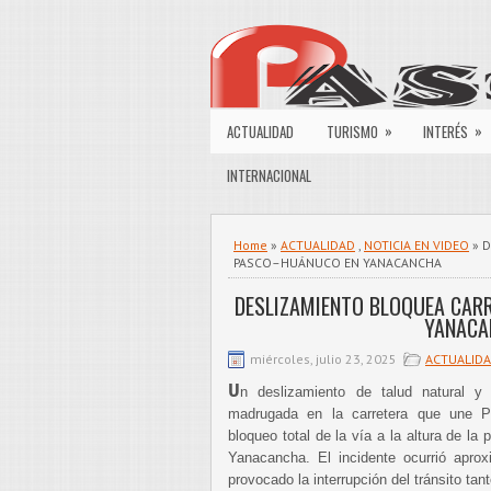
»
»
ACTUALIDAD
TURISMO
INTERÉS
INTERNACIONAL
Home
»
ACTUALIDAD
,
NOTICIA EN VIDEO
» D
PASCO–HUÁNUCO EN YANACANCHA
DESLIZAMIENTO BLOQUEA CAR
YANACA
miércoles, julio 23, 2025
ACTUALID
U
n deslizamiento de talud natural y
madrugada en la carretera que une 
bloqueo total de la vía a la altura de la 
Yanacancha. El incidente ocurrió apr
provocado la interrupción del tránsito ta