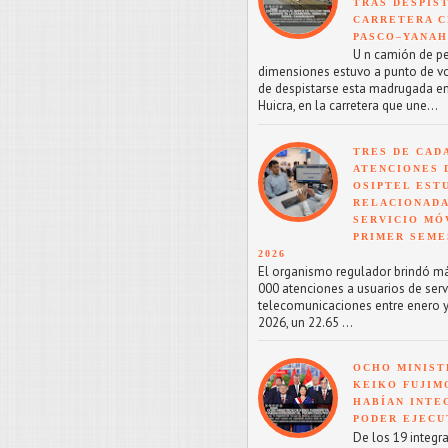
TRAS DESPIS
CARRETERA C
PASCO–YANA
U n camión de p
dimensiones estuvo a punto de v
de despistarse esta madrugada en
Huicra, en la carretera que une...
TRES DE CAD
ATENCIONES 
OSIPTEL EST
RELACIONADA
SERVICIO MÓ
PRIMER SEME
2026
El organismo regulador brindó m
000 atenciones a usuarios de serv
telecomunicaciones entre enero y
2026, un 22.65 ...
OCHO MINIST
KEIKO FUJIM
HABÍAN INTE
PODER EJECU
De los 19 integr