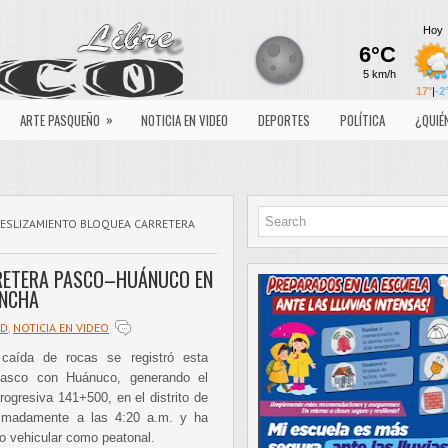
»
ARTE PASQUEÑO
NOTICIA EN VIDEO
DEPORTES
POLÍTICA
¿QUIÉ
ESLIZAMIENTO BLOQUEA CARRETERA
RETERA PASCO–HUÁNUCO EN
NCHA
AD
,
NOTICIA EN VIDEO
 caída de rocas se registró esta
Pasco con Huánuco, generando el
progresiva 141+500, en el distrito de
oximadamente a las 4:20 a.m. y ha
nto vehicular como peatonal.