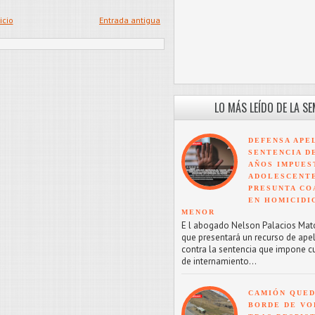
icio
Entrada antigua
LO MÁS LEÍDO DE LA S
DEFENSA APE
SENTENCIA D
AÑOS IMPUES
ADOLESCENT
PRESUNTA CO
EN HOMICIDI
MENOR
E l abogado Nelson Palacios Mat
que presentará un recurso de ape
contra la sentencia que impone c
de internamiento...
CAMIÓN QUED
BORDE DE VO