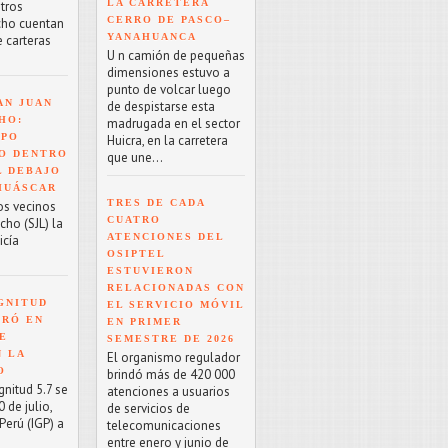
LA CARRETERA
tros
CERRO DE PASCO–
cho cuentan
YANAHUANCA
e carteras
U n camión de pequeñas
dimensiones estuvo a
punto de volcar luego
AN JUAN
de despistarse esta
HO:
madrugada en el sector
RPO
Huicra, en la carretera
O DENTRO
que une...
L DEBAJO
HUÁSCAR
TRES DE CADA
os vecinos
CUATRO
cho (SJL) la
ATENCIONES DEL
icía
OSIPTEL
ESTUVIERON
RELACIONADAS CON
GNITUD
EL SERVICIO MÓVIL
TRÓ EN
EN PRIMER
UE
SEMESTRE DE 2026
N LA
El organismo regulador
O
brindó más de 420 000
nitud 5.7 se
atenciones a usuarios
 de julio,
de servicios de
Perú (IGP) a
telecomunicaciones
entre enero y junio de