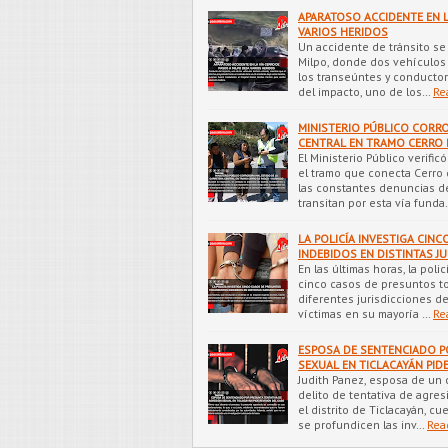
APARATOSO ACCIDENTE EN L
VARIOS HERIDOS
Un accidente de tránsito se 
Milpo, donde dos vehículos 
los transeúntes y conductor
del impacto, uno de los…
Re
MINISTERIO PÚBLICO CORR
CENTRAL EN TRAMO CERRO 
El Ministerio Público verific
el tramo que conecta Cerro
las constantes denuncias de
transitan por esta vía funda
LA POLICÍA INVESTIGA CI
INDEBIDOS EN DISTINTAS J
En las últimas horas, la poli
cinco casos de presuntos t
diferentes jurisdicciones d
víctimas en su mayoría …
Re
ESPOSA DE SENTENCIADO P
SEXUAL EN TICLACAYÁN PID
Judith Panez, esposa de un
delito de tentativa de agre
el distrito de Ticlacayán, cu
se profundicen las inv…
Rea