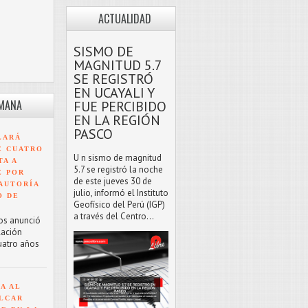
ACTUALIDAD
SISMO DE
MAGNITUD 5.7
SE REGISTRÓ
EN UCAYALI Y
EMANA
FUE PERCIBIDO
EN LA REGIÓN
PASCO
LARÁ
E CUATRO
U n sismo de magnitud
TA A
5.7 se registró la noche
E POR
de este jueves 30 de
AUTORÍA
julio, informó el Instituto
O DE
Geofísico del Perú (IGP)
a través del Centro...
os anunció
lación
uatro años
A AL
LCAR