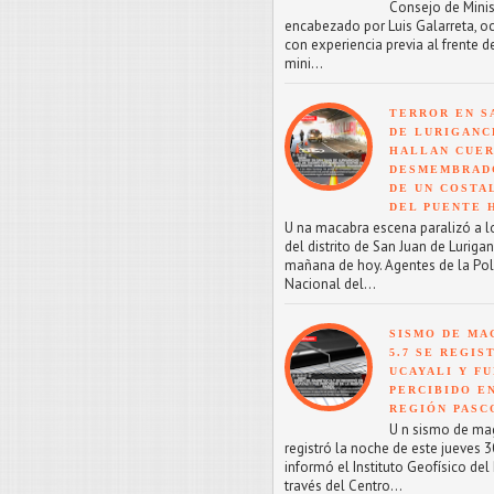
Consejo de Minis
encabezado por Luis Galarreta, o
con experiencia previa al frente d
mini...
TERROR EN S
DE LURIGANC
HALLAN CUE
DESMEMBRAD
DE UN COSTA
DEL PUENTE 
U na macabra escena paralizó a l
del distrito de San Juan de Lurigan
mañana de hoy. Agentes de la Pol
Nacional del...
SISMO DE MA
5.7 SE REGIS
UCAYALI Y F
PERCIBIDO E
REGIÓN PASC
U n sismo de mag
registró la noche de este jueves 30
informó el Instituto Geofísico del 
través del Centro...