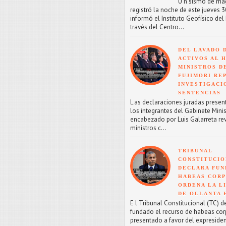
U n sismo de mag
registró la noche de este jueves 30
informó el Instituto Geofísico del 
través del Centro...
DEL LAVADO 
ACTIVOS AL H
MINISTROS D
FUJIMORI RE
INVESTIGACI
SENTENCIAS
L as declaraciones juradas presen
los integrantes del Gabinete Minis
encabezado por Luis Galarreta re
ministros c...
TRIBUNAL
CONSTITUCIO
DECLARA FU
HABEAS CORP
ORDENA LA L
DE OLLANTA
E l Tribunal Constitucional (TC) d
fundado el recurso de habeas co
presentado a favor del expreside