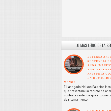
LO MÁS LEÍDO DE LA S
DEFENSA APE
SENTENCIA D
AÑOS IMPUES
ADOLESCENT
PRESUNTA CO
EN HOMICIDI
MENOR
E l abogado Nelson Palacios Mat
que presentará un recurso de ape
contra la sentencia que impone c
de internamiento...
CAMIÓN QUED