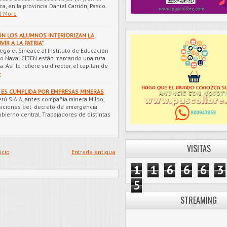
, en la provincia Daniel Carrión, Pasco.
d More
IÓN LOS ALUMNOS INTERIORIZAN LA
IR A LA PATRIA”
egó el Sineace al Instituto de Educación
co Naval CITEN están marcando una ruta
. Así lo refiere su director, el capitán de
e
 ES CUMPLIDA POR EMPRESAS MINERAS
ú S.A.A, antes compañia minera Milpo,
siciones del decreto de emergencia
obierno central. Trabajadores de distintas
VISITAS
icio
Entrada antigua
1
1
6
6
6
3
5
STREAMING