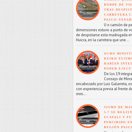
BORDE DE VO
TRAS DESPIS
CARRETERA C
PASCO–YANA
U n camión de p
dimensiones estuvo a punto de v
de despistarse esta madrugada en
Huicra, en la carretera que une...
OCHO MINIST
KEIKO FUJIM
HABÍAN INTE
PODER EJECU
De los 19 integr
Consejo de Minis
encabezado por Luis Galarreta, o
con experiencia previa al frente d
mini...
SISMO DE MA
5.7 SE REGIS
UCAYALI Y F
PERCIBIDO E
REGIÓN PASC