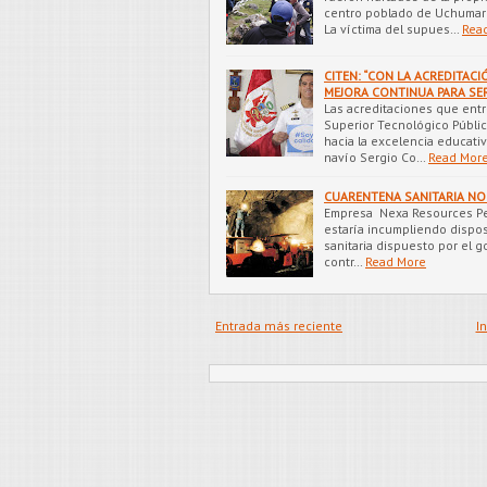
centro poblado de Uchumarca
La víctima del supues…
Rea
CITEN: “CON LA ACREDITAC
MEJORA CONTINUA PARA SERV
Las acreditaciones que entr
Superior Tecnológico Públi
hacia la excelencia educativa
navío Sergio Co…
Read Mor
CUARENTENA SANITARIA NO
Empresa Nexa Resources Per
estaría incumpliendo dispo
sanitaria dispuesto por el g
contr…
Read More
Entrada más reciente
In