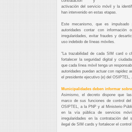
contratación y
activación del servicio móvil y la ident
han intervenido en estas etapas.
Este mecanismo, que es impulsado p
autoridades contar con información o
irregularidades, evitar fraudes y desarti
uso indebido de líneas móviles.
“La trazabilidad de cada SIM card o c
fortalecer la seguridad digital y ciud
que cada línea móvil tenga un responsabl
autoridades puedan actuar con rapidez an
el presidente ejecutivo (e) del OSIPTEL,
Municipalidades deben informar sobre
Asimismo, el decreto dispone que las m
marco de sus funciones de control del 
OSIPTEL, a la PNP y al Ministerio Públi
en la vía pública de servicios móvi
irregularidades en la contratación del 
ilegal de SIM cards y fortalecer el contro