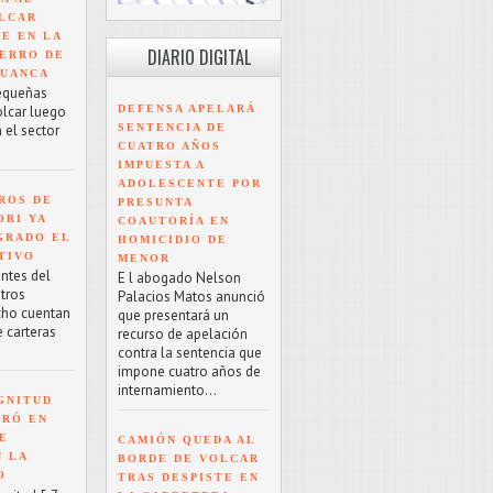
LCAR
TE EN LA
DIARIO DIGITAL
ERRO DE
HUANCA
equeñas
DEFENSA APELARÁ
olcar luego
SENTENCIA DE
 el sector
CUATRO AÑOS
IMPUESTA A
ADOLESCENTE POR
ROS DE
PRESUNTA
ORI YA
COAUTORÍA EN
GRADO EL
HOMICIDIO DE
TIVO
MENOR
antes del
E l abogado Nelson
tros
Palacios Matos anunció
cho cuentan
que presentará un
e carteras
recurso de apelación
contra la sentencia que
impone cuatro años de
internamiento...
GNITUD
TRÓ EN
UE
CAMIÓN QUEDA AL
N LA
BORDE DE VOLCAR
O
TRAS DESPISTE EN