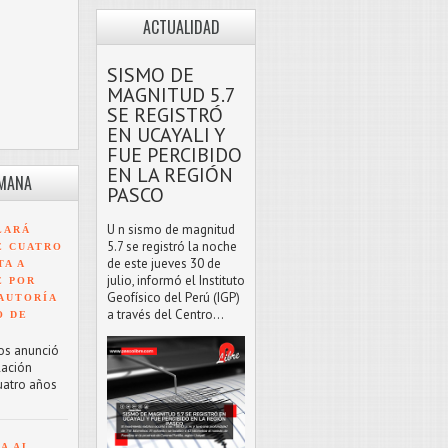
ACTUALIDAD
SISMO DE
MAGNITUD 5.7
SE REGISTRÓ
EN UCAYALI Y
FUE PERCIBIDO
EN LA REGIÓN
EMANA
PASCO
U n sismo de magnitud
LARÁ
5.7 se registró la noche
E CUATRO
de este jueves 30 de
TA A
julio, informó el Instituto
E POR
Geofísico del Perú (IGP)
AUTORÍA
a través del Centro...
O DE
os anunció
lación
uatro años
A AL