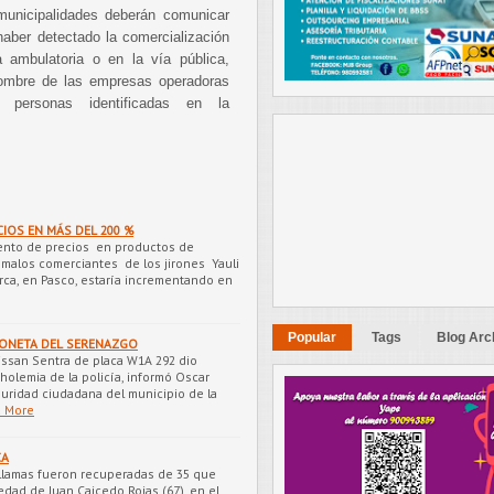
municipalidades deberán comunicar
 haber detectado la comercialización
a ambulatoria o en la vía pública,
nombre de las empresas operadoras
 personas identificadas en la
IOS EN MÁS DEL 200 %
ento de precios en productos de
 malos comerciantes de los jirones Yauli
a, en Pasco, estaría incrementando en
Popular
Tags
Blog Arc
ONETA DEL SERENAZGO
issan Sentra de placa W1A 292 dio
holemia de la policía, informó Oscar
uridad ciudadana del municipio de la
 More
CA
 llamas fueron recuperadas de 35 que
edad de Juan Caicedo Rojas (67), en el