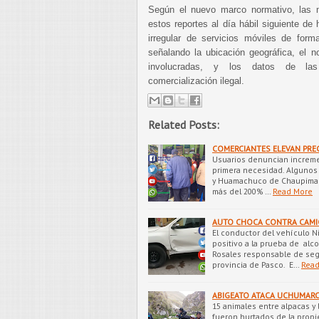
Según el nuevo marco normativo, las 
estos reportes al día hábil siguiente de
irregular de servicios móviles de form
señalando la ubicación geográfica, el 
involucradas, y los datos de las
comercialización ilegal.
Related Posts:
COMERCIANTES ELEVAN PREC
Usuarios denuncian increm
primera necesidad. Algunos
y Huamachuco de Chaupimarc
más del 200% …
Read More
AUTO CHOCA CONTRA CAMI
El conductor del vehículo N
positivo a la prueba de alco
Rosales responsable de seg
provincia de Pasco. E…
Read
ABIGEATO ATACA UCHUMAR
15 animales entre alpacas y
fueron hurtados de la propi