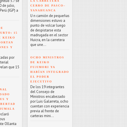
nitud 5.7 se
LA CARRETERA
 de julio,
CERRO DE PASCO–
Perú (IGP) a
YANAHUANCA
U n camión de pequeñas
dimensiones estuvo a
punto de volcar luego
DE
de despistarse esta
URTO: 15
madrugada en el sector
E KEIKO
Huicra, en la carretera
PORTAN
que une...
ONES Y
tadas por
OCHO MINISTROS
terial
DE KEIKO
velan que 15
FUJIMORI YA
HABÍAN INTEGRADO
EL PODER
EJECUTIVO
De los 19 integrantes
NAL
del Consejo de
NDADO
Ministros encabezado
US Y
por Luis Galarreta, ocho
IBERTAD
cuentan con experiencia
 HUMALA
previa al frente de
eclaró
carteras mini...
rpus
nte Ollanta