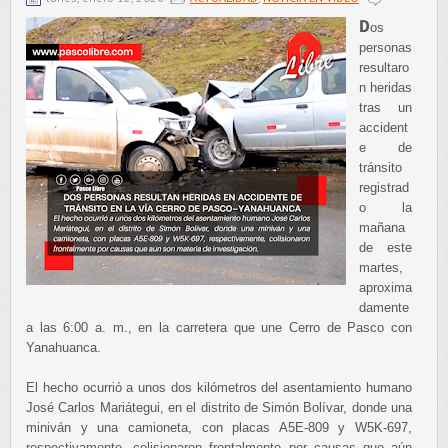
D
os
personas
resultaro
n heridas
tras un
accident
e de
tránsito
registrad
o la
mañana
de este
martes,
aproxima
damente
a las 6:00 a. m., en la carretera que une Cerro de Pasco con
Yanahuanca.
El hecho ocurrió a unos dos kilómetros del asentamiento humano
José Carlos Mariátegui, en el distrito de Simón Bolívar, donde una
miniván y una camioneta, con placas A5E-809 y W5K-697,
respectivamente, colisionaron frontalmente por causas que aún