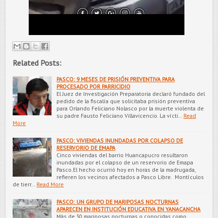
Related Posts:
PASCO: 9 MESES DE PRISIÓN PREVENTIVA PARA
PROCESADO POR PARRICIDIO
El Juez de Investigación Preparatoria declaró fundado del
pedido de la fiscalía que solicitaba prisión preventiva
para Orlando Feliciano Nolasco por la muerte violenta de
su padre Fausto Feliciano Villavicencio. La vícti…
Read
More
PASCO: VIVIENDAS INUNDADAS POR COLAPSO DE
RESERVORIO DE EMAPA
Cinco viviendas del barrio Huancapucro resultaron
inundadas por el colapso de un reservorio de Emapa
Pasco.El hecho ocurrió hoy en horas de la madrugada,
refieren los vecinos afectados a Pasco Libre. Montículos
de tierr…
Read More
PASCO: UN GRUPO DE MARIPOSAS NOCTURNAS
APARECEN EN INSTITUCIÓN EDUCATIVA EN YANACANCHA
Más de 30 mariposas nocturnas o conocidas como