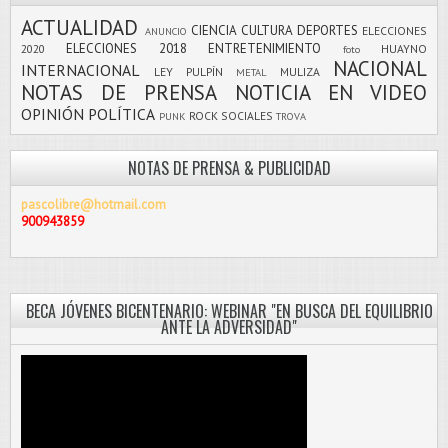
ACTUALIDAD
CIENCIA
CULTURA
DEPORTES
ELECCIONES
ANUNCIO
ELECCIONES 2018
ENTRETENIMIENTO
2020
HUAYNO
foto
NACIONAL
INTERNACIONAL
LEY PULPÍN
MULIZA
METAL
NOTAS DE PRENSA
NOTICIA EN VIDEO
OPINIÓN
POLÍTICA
ROCK
SOCIALES
PUNK
TROVA
NOTAS DE PRENSA & PUBLICIDAD
pascolibre@hotmail.com
900943859
BECA JÓVENES BICENTENARIO: WEBINAR "EN BUSCA DEL EQUILIBRIO
ANTE LA ADVERSIDAD"