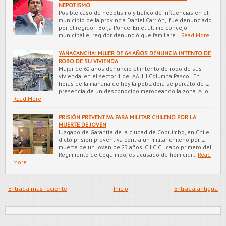
NEPOTISMO
Posible caso de nepotismo y tráfico de influencias en el
municipio de la provincia Daniel Carrión, fue denunciado
por el regidor Borja Ponce. En el último concejo
municipal el regidor denunció que familiare…
Read More
YANACANCHA: MUJER DE 64 AÑOS DENUNCIA INTENTO DE
ROBO DE SU VIVIENDA
Mujer de 60 años denunció el intento de robo de sus
vivienda, en el sector 1 del AAHH Columna Pasco. En
horas de la mañana de hoy la pobladora se percató de la
presencia de un desconocido merodeando la zona. A lo…
Read More
PRISIÓN PREVENTIVA PARA MILITAR CHILENO POR LA
MUERTE DE JOVEN
Juzgado de Garantía de la ciudad de Coquimbo, en Chile,
dictó prisión preventiva contra un militar chileno por la
muerte de un joven de 23 años. C.I.C.C., cabo primero del
Regimiento de Coquimbo, es acusado de homicidi…
Read
More
Entrada más reciente
Inicio
Entrada antigua