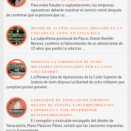
Para evitar fraudes o suplantaciones, las empresas
operadoras deberán reactivar el servicio móvil después
de confirmar que la persona que so...
MENOR DE 13 AÑOS FALLECE AHOGADO EN LA
CASCADA EL LEÓN, EN VILLA RICA
L a subprefecta provincial de Pasco, Jhanet Jhenifer
Resines, confirmó el fallecimiento de un adolescente de
13 años que perdió la vida tras...
ORDENAN LA LIBERACIÓN DE OCHO
MILITARES INVESTIGADOS POR EL CASO
COLCABAMBA
L a Primera Sala de Apelaciones de la Corte Superior de
Justicia de Junín dispuso la libertad de ocho militares que
cumplían prisión prevent...
EXREGIDOR DE YANACANCHA ATRIBUYE
MULTAS DE SUNAFIL A INCUMPLIMIENTOS
LABORALES Y PIDE DETERMINAR
RESPONSABILIDADES
E l exregidor y exalcalde encargado del distrito de
Yanacancha, Mario Palacios Pánez, señaló que las sanciones impuestas
por la Superintende...